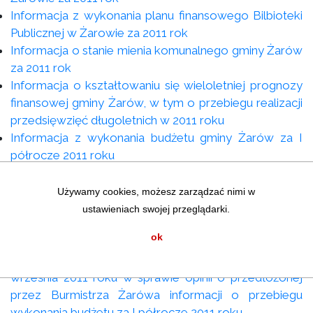
Informacja z wykonania planu finansowego Bilbioteki
Publicznej w Żarowie za 2011 rok
Informacja o stanie mienia komunalnego gminy Żarów
za 2011 rok
Informacja o kształtowaniu się wieloletniej prognozy
finansowej gminy Żarów, w tym o przebiegu realizacji
przedsięwzięć długoletnich w 2011 roku
Informacja z wykonania budżetu gminy Żarów za I
półrocze 2011 roku
Informacja z wykonania planu finansowego GCKiS w
Żarowie za I półrocze 2011 roku
Używamy cookies, możesz zarządzać nimi w
Informacja z wykonania planu finansowego Bilioteki
ustawieniach swojej przeglądarki.
Publicznej w Żarowie za I półrocze 2011 roku
ok
Uchwała nr III/181/2011 Składu Orzekającego
Regionalnej Izby Obrachunkowej we Wrocławiu z 15
września 2011 roku w sprawie opinii o przedłożonej
przez Burmistrza Żarówa informacji o przebiegu
wykonania budżetu za I półrocze 2011 roku