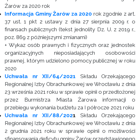
Żarów za 2020 rok
Informacja Gminy Żarów za 20
20
rok zgodnie z art.
37 ust. 1 pkt 2 ustawy z dnia 27 sierpnia 2009 r. o
finansach publicznych (tekst jednolity Dz. U. z 2019 r.,
poz. 869 z późniejszymi zmianami)
+ Wykaz osób prawnych i fizycznych oraz jednostek
organizacyjnych nieposiadających osobowości
prawnej, którym udzielono pomocy publicznej w roku
2020
Uchwała nr XII/64/2021
Składu Orzekającego
Regionalnej Izby Obrachunkowej we Wrocławiu z dnia
23 września 2021 roku w sprawie opinii o przedłożonej
przez Burmistrza Miasta Żarowa informacji o
przebiegu wykonania budżetu za I półrocze 2021 roku
Uchwała nr XII/88/202
1
Składu Orzekającego
Regionalnej Izby Obrachunkowej we Wrocławiu z dnia
2 grudnia 2021 roku w sprawie opinii o możliwości
sfinansowania deficytu gminy Żarów przedstawionego