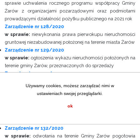
sprawie uchwalenia rocznego programu współpracy Gminy
Żarów z organizacjami pozarządowymi oraz podmiotami
prowadzącymi działalność pożytku publicznego na 2021 rok
Zarządzenie nr 128/2020
w sprawie:
niewykonania prawa pierwokupu nieruchomości
gruntowej niezabudowanej położonej na terenie miasta Żarów
Zarządzenie nr 129/2020
w sprawie:
ogłoszenia wykazu nieruchomości położonych na
terenie gminy Żarów, przeznaczonych do sprzedaży
Zarządzenie nr 130/2020
w sprawie:
wprowadzenia na terenie Gminy Żarów
Używamy cookies, możesz zarządzać nimi w
pogotowia przeciwpowodziowego
ustawieniach swojej przeglądarki.
Zarządzenie nr 131/2020
w sprawie:
powołania Komisji do przeprowadzenia
ok
postępowania o udzielenie zamówienia publicznego pn.
Mrowiny droga dojazdowa do gruntów rolnych
Zarządzenie nr 132/2020
w sprawie:
odwołania na terenie Gminy Żarów pogotowia