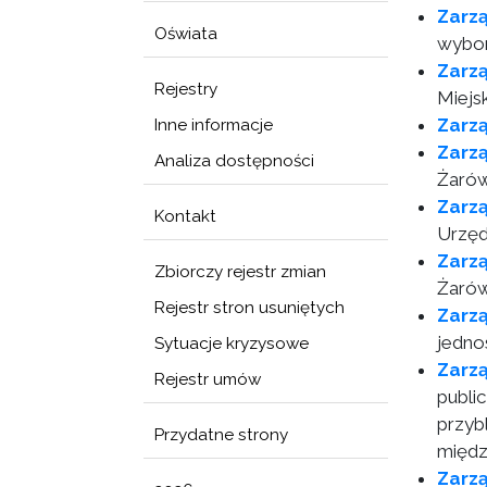
Zarz
Oświata
wybor
Zarz
Rejestry
Miejs
Zarz
Inne informacje
Zarz
Analiza dostępności
Żarów
Zarz
Kontakt
Urzęd
Zarz
Zbiorczy rejestr zmian
Żarów
Rejestr stron usuniętych
Zarz
jedno
Sytuacje kryzysowe
Zarz
Rejestr umów
publi
przyb
Przydatne strony
międz
Zarz