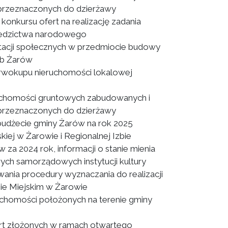
 przeznaczonych do dzierżawy
konkursu ofert na realizację zadania
dziedzictwa narodowego
acji społecznych w przedmiocie budowy
ęb Żarów
erwokupu nieruchomości lokalowej
uchomości gruntowych zabudowanych i
 przeznaczonych do dzierżawy
udżecie gminy Żarów na rok 2025
kiej w Żarowie i Regionalnej Izbie
a 2024 rok, informacji o stanie mienia
ch samorządowych instytucji kultury
nia procedury wyznaczania do realizacji
ie Miejskim w Żarowie
uchomości położonych na terenie gminy
rt złożonych w ramach otwartego