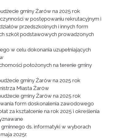
udżecie gminy Żarów na 2025 rok
czynności w postępowaniu rekrutacyjnym i
działów przedszkolnych i innych form
nych szkół podstawowych prowadzonych
iego w celu dokonania uzupełniających
ów
chomości położonych na terenie gminy
udżecie gminy Żarów na 2025 rok
istrza Miasta Żarów
udżecie gminy Żarów na 2025 rok
nsowania form doskonalenia zawodowego
at za kształcenie na rok 2025 i określenia
rzyznawane
gminnego ds. informatyki w wyborach
 maja 2025r.