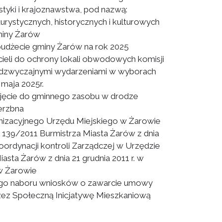
ystyki i krajoznawstwa, pod nazwą:
urystycznych, historycznych i kulturowych
miny Żarów
udżecie gminy Żarów na rok 2025
ieli do ochrony lokali obwodowych komisji
dzwyczajnymi wydarzeniami w wyborach
 maja 2025r.
jęcie do gminnego zasobu w drodze
erzbna
izacyjnego Urzędu Miejskiego w Żarowie
 139/2011 Burmistrza Miasta Żarów z dnia
koordynacji kontroli Zarządczej w Urzędzie
sta Żarów z dnia 21 grudnia 2011 r. w
 w Żarowie
go naboru wniosków o zawarcie umowy
rzez Społeczną Inicjatywę Mieszkaniową