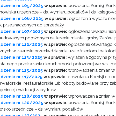
ądzenie nr 105/2025
w sprawie:
powołania Komisji Kon
anowiska urzędnicze – ds. wymiaru podatków i ds. księgow
ądzenie nr 106/2025
w sprawie:
ogłoszenia wykazu nier
, przeznaczonych do sprzedaży
ądzenie nr 107/2025
w sprawie:
ogłoszenia wykazu nie
budowanych położonych na terenie miasta i gminy Żarów,
dzenie nr 112/2025
w sprawie:
ogłoszenia otwartego ko
cznych w zakresie przeciwdziałania uzależnieniom i patol
dzenie nr 113/2025
w sprawie:
wyrażenia zgody na prz
płatnego przekazania nieruchomości położonej we wsi I
dzenie nr 115/2025
w sprawie:
wprowadzenia zmian w 
dzenie nr 117/2025
w sprawie:
powołania Komisji do o
rwatorskie, restauratorskie lub roboty budowlane przy za
 gminnej ewidencji zabytków
ądzenie nr 118/2025
w sprawie:
wprowadzenia zmian w 
ądzenie nr 120/2025
w sprawie:
powołania Komisji Konk
wisko urzędnicze – ds. wymiaru podatków
dzenie nr 127/2025
w sprawie:
ogłoszenia wykazu nier