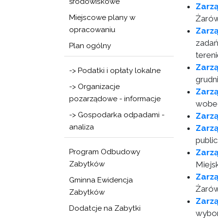
środowiskowe
Zarz
Miejscowe plany w
Żarów
opracowaniu
Zarz
zadań
Plan ogólny
teren
Zarz
-> Podatki i opłaty lokalne
grudn
-> Organizacje
Zarzą
pozarządowe - informacje
wobec
-> Gospodarka odpadami -
Zarz
analiza
Zarz
publi
Program Odbudowy
Zarzą
Zabytków
Miejs
Zarz
Gminna Ewidencja
Żarów
Zabytków
Zarz
Dodatcje na Zabytki
wybor