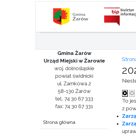
Gmina Żarów
Stron
Urząd Miejski w Żarowie
20
woj. dolnośląskie
powiat świdnicki
Niest
ul. Zamkowa 2
58-130 Żarów
tel:. 74 30 67 333
To je
fax: 74 30 67 331
z pow
Zarzą
Strona główna
Zarzą
upraw