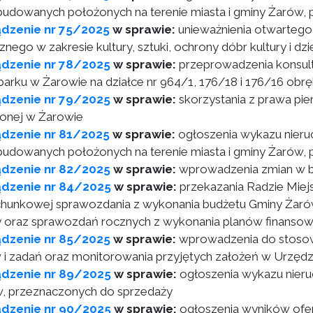
budowanych położonych na terenie miasta i gminy Żarów,
ądzenie nr 75/2025
w sprawie:
unieważnienia otwartego 
cznego w zakresie kultury, sztuki, ochrony dóbr kultury i 
ądzenie nr 78/2025
w sprawie:
przeprowadzenia konsult
parku w Żarowie na działce nr 964/1, 176/18 i 176/16 obr
ądzenie nr 79/2025
w sprawie:
skorzystania z prawa pi
onej w Żarowie
ądzenie nr 81/2025
w sprawie:
ogłoszenia wykazu nier
budowanych położonych na terenie miasta i gminy Żarów,
ądzenie nr 82/2025
w sprawie:
wprowadzenia zmian w b
ądzenie nr 84/2025
w sprawie:
przekazania Radzie Miejs
hunkowej sprawozdania z wykonania budżetu Gminy Żarów z
 oraz sprawozdań rocznych z wykonania planów finansowy
ądzenie nr 85/2025
w sprawie:
wprowadzenia do stosowa
 i zadań oraz monitorowania przyjętych założeń w Urzędz
ądzenie nr 89/2025
w sprawie:
ogłoszenia wykazu nier
, przeznaczonych do sprzedaży
ądzenie nr 90/2025
w sprawie:
ogłoszenia wyników ofe