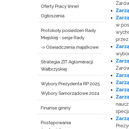
Żarów
Oferty Pracy (inne)
Zarz
Ogłoszenia
Zarzą
w pos
Protokoły posiedzeń Rady
wycho
Miejskiej - sesje Rady
przez
Zarz
-> Oświadczenia majątkowe
wybor
Zarz
Strategia ZIT Aglomeracji
Żarów
Wałbrzyskiej
Zarz
Zarzą
Wybory Prezydenta RP 2025
Zarz
Wybory Samorządowe 2024
Zarz
naucz
Finanse gminy
specj
Zarz
Postępowania
Prezy