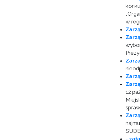
konku
„Orga
w reg
Zarz
Zarz
wybor
Prezy
Zarz
nieod
Zarz
Zarz
12 pa
Miejs
spraw
Zarz
najmu
SUDET
- zał