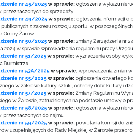
ądzenie nr 45/2025
w sprawie:
ogłoszenia wykazu nieru
, przeznaczonych do sprzedaży
ądzenie nr 49/2025
w sprawie:
ogłoszenia informacji o p
 publicznych z zakresu rozwoju sportu, w poszczególnych
ie Gminy Żarów
ądzenie nr 50/2025
w sprawie:
zmiany Zarządzenia nr 24
ia 2024 w sprawie wprowadzenia regulaminu pracy Urzędu
dzenie nr 51/2025
w sprawie:
wyznaczenia osoby wykon
 Burmistrza
ądzenie nr 53A/2025
w sprawie:
wprowadzenia zmian w 
ądzenie nr 55/2025
w sprawie:
ogłoszenia otwartego kon
cznego w zakresie kultury, sztuki, ochrony dóbr kultury i 
dzenie nr 57/2025
w sprawie:
Zmiany Regulaminu Wyn
kiego w Żarowie, zatrudnionych na podstawie umowy o pr
ądzenie nr 58/2025
w sprawie:
ogłoszenia wykazu nieru
, przeznaczonych do najmu
ądzenie nr 59/2025
w sprawie:
powołania komisji do zni
ów uzupełniających do Rady Miejskiej w Żarowie przeprow