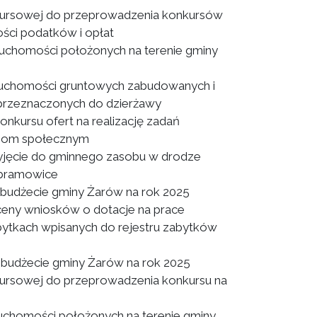
kursowej do przeprowadzenia konkursów
ości podatków i opłat
uchomości położonych na terenie gminy
ruchomości gruntowych zabudowanych i
 przeznaczonych do dzierżawy
nkursu ofert na realizację zadań
ogiom społecznym
yjęcie do gminnego zasobu w drodze
mbramowice
budżecie gminy Żarów na rok 2025
ceny wniosków o dotacje na prace
bytkach wpisanych do rejestru zabytków
budżecie gminy Żarów na rok 2025
ursowej do przeprowadzenia konkursu na
uchomości położonych na terenie gminy