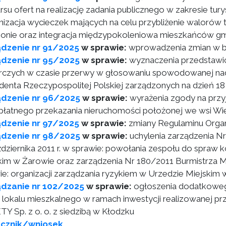
rsu ofert na realizację zadania publicznego w zakresie tur
nizacja wycieczek mających na celu przybliżenie walorów t
ionie oraz integracja międzypokoleniowa mieszkańców g
ądzenie nr 91/2025
w sprawie:
wprowadzenia zmian w b
ądzenie nr 95/2025
w sprawie:
wyznaczenia przedstawic
czych w czasie przerwy w głosowaniu spowodowanej na
denta Rzeczypospolitej Polskiej zarządzonych na dzień 18
ądzenie nr 96/2025
w sprawie:
wyrażenia zgody na przy
płatnego przekazania nieruchomości położonej we wsi Wi
ądzenie nr 97/2025
w sprawie:
zmiany Regulaminu Organ
ądzenie nr 98/2025
w sprawie:
uchylenia zarządzenia Nr
ździernika 2011 r. w sprawie: powołania zespołu do spraw 
kim w Żarowie oraz zarządzenia Nr 180/2011 Burmistrza Mia
ie: organizacji zarządzania ryzykiem w Urzedzie Miejskim
ądzanie nr 102/2025
w sprawie:
ogłoszenia dodatkowe
 lokalu mieszkalnego w ramach inwestycji realizowanej p
Y Sp. z o. o. z siedzibą w Kłodzku
ącznik/wniosek