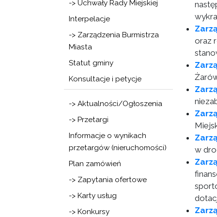
-> Uchwały Rady Miejskiej
następ
wykra
Interpelacje
Zarzą
-> Zarządzenia Burmistrza
oraz 
Miasta
stano
Statut gminy
Zarz
Żarów
Konsultacje i petycje
Zarz
nieza
-> Aktualności/Ogłoszenia
Zarzą
-> Przetargi
Miejs
Informacje o wynikach
Zarz
przetargów (nieruchomości)
w dro
Zarz
Plan zamówień
finan
-> Zapytania ofertowe
sport
-> Karty usług
dotac
Zarz
-> Konkursy