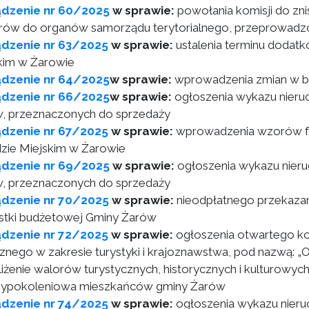
ądzenie nr 60/2025
w sprawie:
powołania komisji do zni
ów do organów samorządu terytorialnego, przeprowadzony
ądzenie nr 63/2025
w sprawie:
ustalenia terminu dodat
kim w Żarowie
ądzenie nr 64/2025
w sprawie:
wprowadzenia zmian w bu
ądzenie nr 66/2025
w sprawie:
ogłoszenia wykazu nieru
, przeznaczonych do sprzedaży
ądzenie nr 67/2025
w sprawie:
wprowadzenia wzorów for
zie Miejskim w Żarowie
ądzenie nr 69/2025
w sprawie:
ogłoszenia wykazu nieru
, przeznaczonych do sprzedaży
ądzenie nr 70/2025
w sprawie:
nieodpłatnego przekazan
stki budżetowej Gminy Żarów
ądzenie nr 72/2025
w sprawie:
ogłoszenia otwartego kon
cznego w zakresie turystyki i krajoznawstwa, pod nazwą: „
liżenie walorów turystycznych, historycznych i kulturowych
ypokoleniowa mieszkańców gminy Żarów
ądzenie nr 74/2025
w sprawie:
ogłoszenia wykazu nier