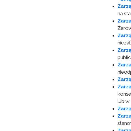
Zarz
na st
Zarz
Żarów
Zarz
nieza
Zarzą
publi
Zarzą
nieod
Zarzą
Zarzą
konse
lub w
Zarz
Zarz
stano
Zarzą