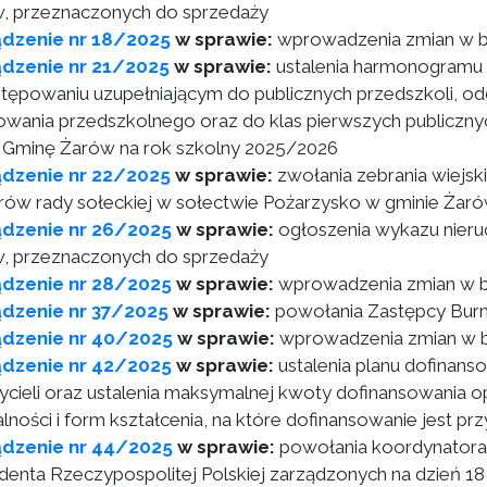
, przeznaczonych do sprzedaży
ądzenie nr 18/2025
w sprawie:
wprowadzenia zmian w b
dzenie nr 21/2025
w sprawie:
ustalenia harmonogramu 
tępowaniu uzupełniającym do publicznych przedszkoli, od
wania przedszkolnego oraz do klas pierwszych publicz
 Gminę Żarów na rok szkolny 2025/2026
ądzenie nr 22/2025
w sprawie:
zwołania zebrania wiejsk
ów rady sołeckiej w sołectwie Pożarzysko w gminie Żar
ądzenie nr 26/2025
w sprawie:
ogłoszenia wykazu nieru
, przeznaczonych do sprzedaży
ądzenie nr 28/2025
w sprawie:
wprowadzenia zmian w b
dzenie nr 37/2025
w sprawie:
powołania Zastępcy Burm
ądzenie nr 40/2025
w sprawie:
wprowadzenia zmian w b
ądzenie nr 42/2025
w sprawie:
ustalenia planu dofina
ycieli oraz ustalenia maksymalnej kwoty dofinansowania opł
alności i form kształcenia, na które dofinansowanie jest p
ądzenie nr 44/2025
w sprawie:
powołania koordynatora 
denta Rzeczypospolitej Polskiej zarządzonych na dzień 18