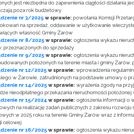
nych jest niezbędna do zapewnienia ciągłości działania jed
czają poza rok budżetowy
dzenie nr 3/2025
w sprawie:
powołania Komisji Przeta
rokowań na sprzedaż, oddawanie w użytkowanie wieczyste
wiących własność Gminy Żarów
ądzenie nr 8/2025
w sprawie:
ogłoszenia wykazu nieruc
, przeznaczonych do sprzedaży
ądzenie nr 9/2025
w sprawie:
ogłoszenia wykazu nieru
budowanych położonych na terenie miasta i gminy Żarów,
dzenie nr 12/2025
w sprawie:
wprowadzenia regulamin
kiego w Żarowie, zatrudnionych na podstawie umowy o pr
ądzenie nr 14/2025
w sprawie:
wyrażenia zgody na przy
dze nieodpłatnego przekazania nieruchomości położonej
ądzenie nr 15/2024
w sprawie:
ogłoszenia informacji o
sowych na realizację zadań publicznych z zakresu rozwoju
owych w 2025 roku na terenie Gminy Żarów wraz z informa
ji celowej
ądzenie nr 16/2025
w sprawie:
ogłoszenia wykazu nieru