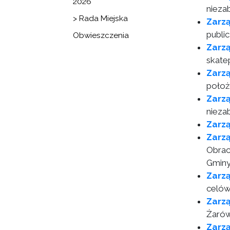
2026
nieza
> Rada Miejska
Zarz
publi
Obwieszczenia
Zarz
skate
Zarz
położ
Zarz
nieza
Zarz
Zarz
Obrac
Gminy
Zarz
celów
Zarz
Żarów
Zarz