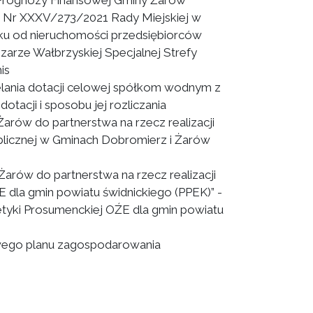
 Prognozy Finansowej Gminy Żarów
 Nr XXXV/273/2021 Rady Miejskiej w
atku od nieruchomości przedsiębiorców
arze Wałbrzyskiej Specjalnej Strefy
is
elania dotacji celowej spółkom wodnym z
tacji i sposobu jej rozliczania
arów do partnerstwa na rzecz realizacji
blicznej w Gminach Dobromierz i Żarów
Żarów do partnerstwa na rzecz realizacji
 dla gmin powiatu świdnickiego (PPEK)” -
tyki Prosumenckiej OŹE dla gmin powiatu
wego planu zagospodarowania