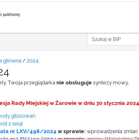
a główna
/
2024
24
ety Twoja przeglądarka
nie obsługuje
syntezy mowy.
esja Rady Miejskiej w Żarowie w dniu 30 stycznia 202
koły głosowań
ół z sesji
ała nr LXV/498/2024
w sprawie:
wprowadzenia zmian 