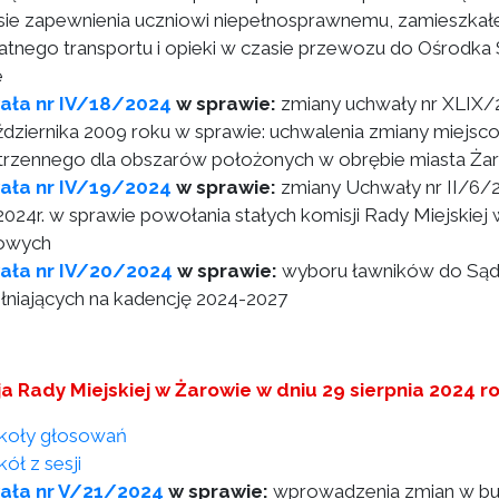
sie zapewnienia uczniowi niepełnosprawnemu, zamieszkałe
atnego transportu i opieki w czasie przewozu do Ośr
e
ała nr IV/18/2024
w sprawie:
zmiany uchwały nr XLIX/2
ździernika 2009 roku w sprawie: uchwalenia zmiany miej
trzennego dla obszarów położonych w obrębie miasta Ża
ała nr IV/19/2024
w sprawie:
zmiany Uchwały nr II/6/2
2024r. w sprawie powołania stałych komisji Rady Miejskiej 
owych
ała nr IV/20/2024
w sprawie:
wyboru ławników do Są
łniających na kadencję 2024-2027
ja Rady Miejskiej w Żarowie w dniu 29 sierpnia 2024 r
koły głosowań
ół z sesji
ała nr V/21/2024
w sprawie:
wprowadzenia zmian w bud