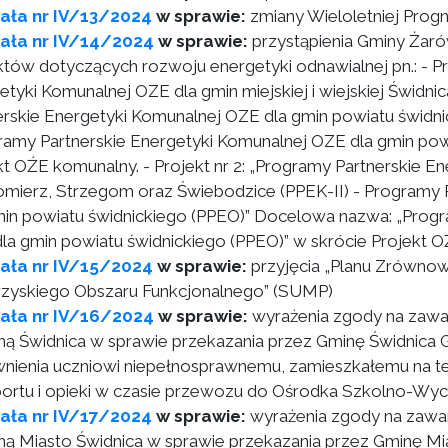
ała nr IV/13/2024
w sprawie:
zmiany Wieloletniej Pro
ała nr IV/14/2024
w sprawie:
przystąpienia Gminy Żaró
któw dotyczących rozwoju energetyki odnawialnej pn.: - Pro
etyki Komunalnej OZE dla gmin miejskiej i wiejskiej Świdn
erskie Energetyki Komunalnej OZE dla gmin powiatu świdn
ramy Partnerskie Energetyki Komunalnej OZE dla gmin powi
kt OŹE komunalny. - Projekt nr 2: „Programy Partnerskie 
mierz, Strzegom oraz Świebodzice (PPEK-II) - Programy P
min powiatu świdnickiego (PPEO)” Docelowa nazwa: „Progr
la gmin powiatu świdnickiego (PPEO)” w skrócie Projekt 
ała nr IV/15/2024
w sprawie:
przyjęcia „Planu Zrównowa
zyskiego Obszaru Funkcjonalnego” (SUMP)
ała nr IV/16/2024
w sprawie:
wyrażenia zgody na zawa
ną Świdnica w sprawie przekazania przez Gminę Świdnica 
nienia uczniowi niepełnosprawnemu, zamieszkałemu na te
portu i opieki w czasie przewozu do Ośrodka Szkolno
ała nr IV/17/2024
w sprawie:
wyrażenia zgody na zawa
ną Miasto Świdnica w sprawie przekazania przez Gminę M