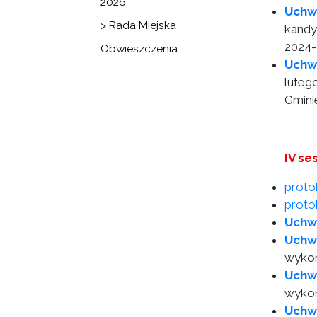
2026
Uchwa
> Rada Miejska
kandy
2024-
Obwieszczenia
Uchw
luteg
Gmini
IV se
proto
protok
Uchw
Uchw
wykon
Uchw
wykon
Uchw