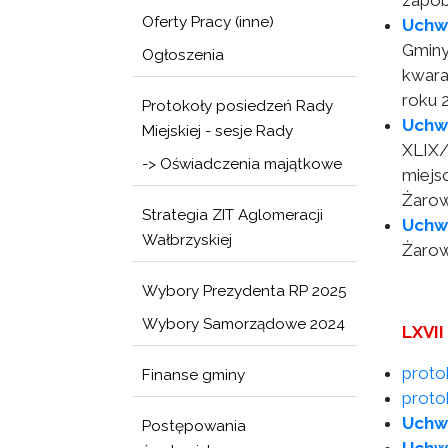
zapob
Oferty Pracy (inne)
Uchw
Gminy
Ogłoszenia
kwara
roku 
Protokoły posiedzeń Rady
Uchw
Miejskiej - sesje Rady
XLIX/
-> Oświadczenia majątkowe
miejs
Żaro
Strategia ZIT Aglomeracji
Uchw
Wałbrzyskiej
Żarow
Wybory Prezydenta RP 2025
Wybory Samorządowe 2024
LXVII
proto
Finanse gminy
protok
Uchw
Postępowania