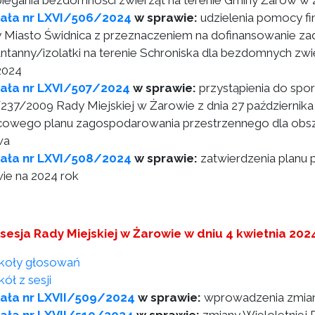
iegania bezdomności zwierząt na terenie Gminy Żarów w 
ała nr LXVI/506/2024
w sprawie:
udzielenia pomocy fi
 Miasto Świdnica z przeznaczeniem na dofinansowanie za
ntanny/izolatki na terenie Schroniska dla bezdomnych zwie
2024
ała nr LXVI/507/2024
w sprawie:
przystąpienia do spo
237/2009 Rady Miejskiej w Żarowie z dnia 27 października
cowego planu zagospodarowania przestrzennego dla obs
wa
ała nr LXVI/508/2024
w sprawie:
zatwierdzenia planu p
ie na 2024 rok
 sesja Rady Miejskiej w Żarowie w dniu 4 kwietnia 202
koły głosowań
ół z sesji
ała nr LXVII/509/2024
w sprawie:
wprowadzenia zmian