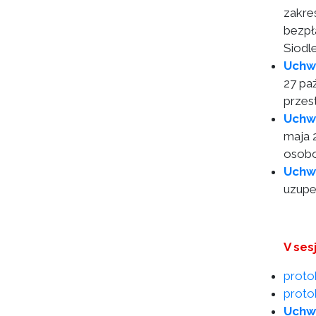
zakre
bezpł
Siodl
Uchw
27 pa
przes
Uchw
maja 
osob
Uchw
uzupe
V ses
proto
protok
Uchw