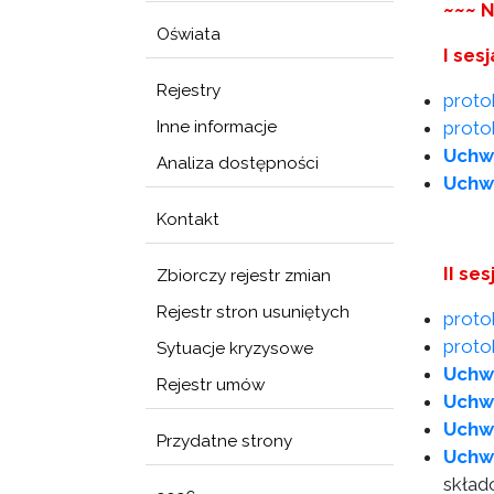
~~~ N
Oświata
I ses
Rejestry
proto
Inne informacje
protok
Uchw
Analiza dostępności
Uchw
Kontakt
II se
Zbiorczy rejestr zmian
Rejestr stron usuniętych
proto
protok
Sytuacje kryzysowe
Uchwa
Rejestr umów
Uchw
Uchwa
Przydatne strony
Uchw
skła