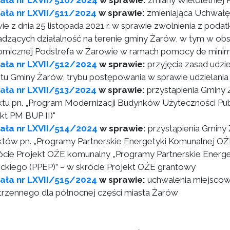
ała nr LXVII/510/2024
w sprawie:
zmiany Wieloletniej
ała nr LXVII/511/2024
w sprawie:
zmieniająca Uchwałę
ie z dnia 25 listopada 2021 r. w sprawie zwolnienia z pod
dzących działalność na terenie gminy Żarów, w tym w obsz
micznej Podstrefa w Żarowie w ramach pomocy de minim
ała nr LXVII/512/2024
w sprawie:
przyjęcia zasad udzi
tu Gminy Żarów, trybu postępowania w sprawie udzielania do
ała nr LXVII/513/2024
w sprawie:
przystąpienia Gminy Ż
ktu pn. „Program Modernizacji Budynków Użyteczności Pu
ekt PM BUP II)"
ała nr LXVII/514/2024
w sprawie:
przystąpienia Gminy 
któw pn. „Programy Partnerskie Energetyki Komunalnej OŹE
ócie Projekt OŹE komunalny „Programy Partnerskie Energe
ickiego (PPEP)” – w skrócie Projekt OŹE grantowy
ała nr LXVII/515/2024
w sprawie:
uchwalenia miejsco
trzennego dla północnej części miasta Żarów