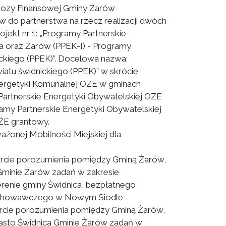
gnozy Finansowej Gminy Żarów
w do partnerstwa na rzecz realizacji dwóch
jekt nr 1: „Programy Partnerskie
ica oraz Żarów (PPEK-I) - Programy
ickiego (PPEK)”. Docelowa nazwa:
atu świdnickiego (PPEK)” w skrócie
Energetyki Komunalnej OZE w gminach
artnerskie Energetyki Obywatelskiej OZE
amy Partnerskie Energetyki Obywatelskiej
OŹE grantowy.
żonej Mobilności Miejskiej dla
rcie porozumienia pomiędzy Gminą Żarów,
Gminie Żarów zadań w zakresie
renie gminy Świdnica, bezpłatnego
-Wychowawczego w Nowym Siodle
rcie porozumienia pomiędzy Gminą Żarów,
iasto Świdnica Gminie Żarów zadań w