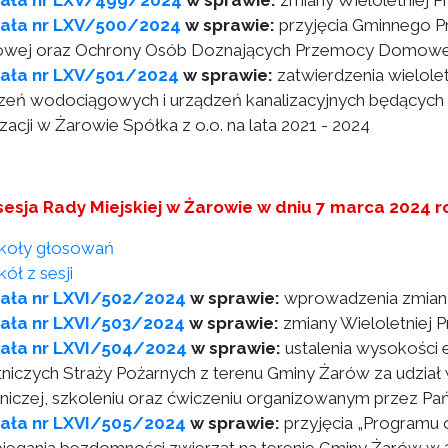
ała nr LXV/499/2024
w sprawie:
zmiany Wieloletniej 
ała nr LXV/500/2024
w sprawie:
przyjęcia Gminnego P
ej oraz Ochrony Osób Doznających Przemocy Domowej w
ała nr LXV/501/2024
w sprawie:
zatwierdzenia wielolet
zeń wodociągowych i urządzeń kanalizacyjnych będących
zacji w Żarowie Spółka z o.o. na lata 2021 - 2024
sesja Rady Miejskiej w Żarowie w dniu 7 marca 2024 r
koły głosowań
ół z sesji
ała nr LXVI/502/2024
w sprawie:
wprowadzenia zmian 
ała nr LXVI/503/2024
w sprawie:
zmiany Wieloletniej
ała nr LXVI/504/2024
w sprawie:
ustalenia wysokości 
niczych Straży Pożarnych z terenu Gminy Żarów za udział w
niczej, szkoleniu oraz ćwiczeniu organizowanym przez Pa
ała nr LXVI/505/2024
w sprawie:
przyjęcia „Programu 