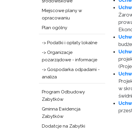
Uchw
środowiskowe
Uchw
Miejscowe plany w
Żarow
opracowaniu
prowa
Plan ogólny
Ekono
Uchw
-> Podatki i opłaty lokalne
budże
Uchw
-> Organizacje
proje
pozarządowe - informacje
(Proj
-> Gospodarka odpadami -
Uchw
analiza
Proje
w skr
Program Odbudowy
świdn
Zabytków
Uchw
Gminna Ewidencja
przes
Zabytków
Dodatcje na Zabytki