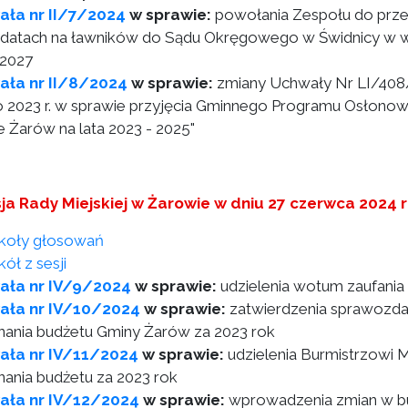
ła nr II/7/2024
w sprawie:
powołania Zespołu do przed
datach na ławników do Sądu Okręgowego w Świdnicy w w
2027
ała nr II/8/2024
w sprawie:
zmiany Uchwały Nr LI/408/
o 2023 r. w sprawie przyjęcia Gminnego Programu Osłono
e Żarów na lata 2023 - 2025"
sja Rady Miejskiej w Żarowie w dniu 27 czerwca 2024 
koły głosowań
ół z sesji
ała nr IV/9/2024
w sprawie:
udzielenia wotum zaufania
ała nr IV/10/2024
w sprawie:
zatwierdzenia sprawozda
ania budżetu Gminy Żarów za 2023 rok
ała nr IV/11/2024
w sprawie:
udzielenia Burmistrzowi M
ania budżetu za 2023 rok
ała nr IV/12/2024
w sprawie:
wprowadzenia zmian w bu