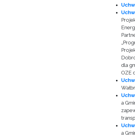
Uchw
Uchw
Proje
Energ
Partn
„Prog
Proje
Dobro
dla g
OZE d
Uchw
Wałbr
Uchw
a Gmi
zapew
trans
Uchw
a Gmi