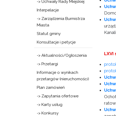
Uchw
-> Uchwały Rady Miejskiej
Uchw
Interpelacje
Domow
-> Zarządzenia Burmistrza
Uchw
Miasta
urząd
Kanali
Statut gminy
Konsultacje i petycje
LXVI 
-> Aktualności/Ogłoszenia
-> Przetargi
proto
protok
Informacje o wynikach
Uchw
przetargów (nieruchomości)
Uchw
Plan zamówień
Uchw
-> Zapytania ofertowe
Ochot
ratow
-> Karty usług
Uchw
-> Konkursy