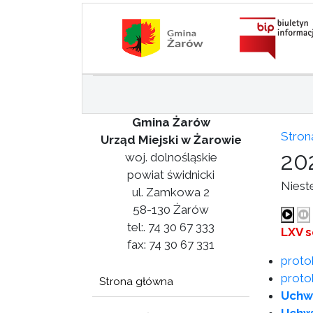
Gmina Żarów
Stron
Urząd Miejski w Żarowie
20
woj. dolnośląskie
powiat świdnicki
Niest
ul. Zamkowa 2
58-130 Żarów
tel:. 74 30 67 333
LXV s
fax: 74 30 67 331
proto
protok
Strona główna
Uchw