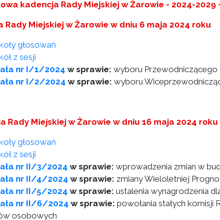
owa kadencja Rady Miejskiej w Żarowie - 2024-2029 
ja Rady Miejskiej w Żarowie w dniu 6 maja 2024 roku
koły głosowań
ół z sesji
ała nr I/1/2024
w sprawie:
wyboru Przewodniczącego R
ała nr I/2/2024
w sprawie:
wyboru Wiceprzewodnicząc
sja Rady Miejskiej w Żarowie w dniu 16 maja 2024 roku
koły głosowań
ół z sesji
ła nr II/3/2024
w sprawie:
wprowadzenia zmian w budż
ała nr II/4/2024
w sprawie:
zmiany Wieloletniej Progn
ła nr II/5/2024
w sprawie:
ustalenia wynagrodzenia dl
ała nr II/6/2024
w sprawie:
powołania stałych komisji R
dów osobowych