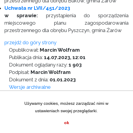
przestrzennego dla obrębu Buków, gmina Żarów
Uchwała nr LVII/451/2023
w sprawie:
przystąpienia do sporządzenia
miejscowego planu zagospodarowania
przestrzennego dla obrębu Pyszczyn, gmina Żarów
przejdź do góry strony
Opublikował:
Marcin Wolfram
Publikacja dnia:
14.07.2023, 12:01
Dokument oglądany razy:
1 903
Podpisał:
Marcin Wolfram
Dokument z dnia:
01.01.2023
Wersje archiwalne
Wersja do druku
Używamy cookies, możesz zarządzać nimi w
ustawieniach swojej przeglądarki.
Zastrzeżenia prawne
|
Statystyki graficzne
Mapa strony
|
Instrukcja korzystania z BIP
ok