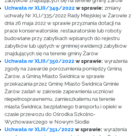
zabytków znajdujących się na terenie gminy Żarów
Uchwała nr XLIII/349/2022
w sprawie:
zmiany
uchwały Nr XLI/335/2022 Rady Miejskiej w Żarowie z
dnia 26 maja 2022 w sprawie przyznania dotacji na
prace konserwatorskie, restauratorskie lub roboty
budowlane przy zabytkach wpisanych do rejestru
zabytków lub ujętych w gminnej ewidencji zabytków
znajdujących się na terenie gminy Żarów
Uchwała nr XLIII/350/2022
w sprawie:
wyrażenia
zgody na zawarcie porozumienia pomiędzy Gminą
Żarów, a Gminą Miasto Świdnica w sprawie
przekazania przez Gminę Miasto Świdnica Gminie
Żarów zadań w zakresie zapewnienia uczniowi
niepełnosprawnemu, zamieszkałemu na terenie
miasta Świdnica, bezpłatnego transportu i opieki w
czasie przewozu do Ośrodka Szkolno-
Wychowawczego w Nowym Siodle
Uchwała nr XLIII/351/2022
w sprawie:
wyrażenia