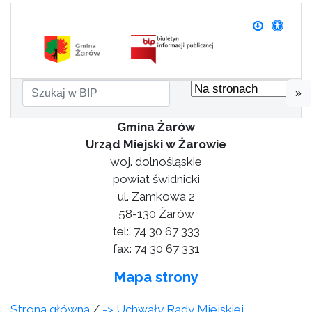
»
Gmina Żarów
Urząd Miejski w Żarowie
woj. dolnośląskie
powiat świdnicki
ul. Zamkowa 2
58-130 Żarów
tel:. 74 30 67 333
fax: 74 30 67 331
Mapa strony
Strona główna
/
-> Uchwały Rady Miejskiej