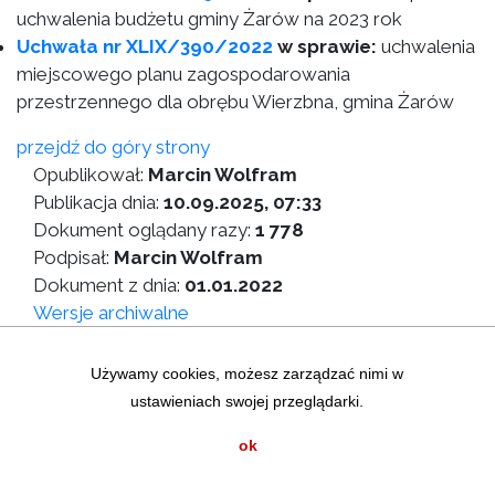
uchwalenia budżetu gminy Żarów na 2023 rok
Uchwała nr XLIX/390/2022
w sprawie:
uchwalenia
miejscowego planu zagospodarowania
przestrzennego dla obrębu Wierzbna, gmina Żarów
przejdź do góry strony
Opublikował:
Marcin Wolfram
Publikacja dnia:
10.09.2025, 07:33
Dokument oglądany razy:
1 778
Podpisał:
Marcin Wolfram
Dokument z dnia:
01.01.2022
Wersje archiwalne
Wersja do druku
Używamy cookies, możesz zarządzać nimi w
ustawieniach swojej przeglądarki.
Zastrzeżenia prawne
|
Statystyki graficzne
Mapa strony
|
Instrukcja korzystania z BIP
ok