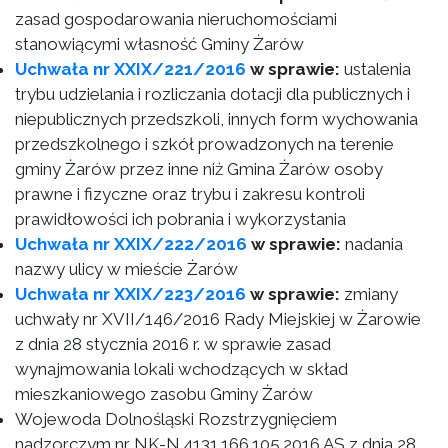
zasad gospodarowania nieruchomościami
stanowiącymi własność Gminy Żarów
Uchwała nr XXIX/221/2016
w sprawie:
ustalenia
trybu udzielania i rozliczania dotacji dla publicznych i
niepublicznych przedszkoli, innych form wychowania
przedszkolnego i szkół prowadzonych na terenie
gminy Żarów przez inne niż Gmina Żarów osoby
prawne i fizyczne oraz trybu i zakresu kontroli
prawidłowości ich pobrania i wykorzystania
Uchwała nr XXIX/222/2016
w sprawie:
nadania
nazwy ulicy w mieście Żarów
Uchwała nr XXIX/223/2016
w sprawie:
zmiany
uchwały nr XVII/146/2016 Rady Miejskiej w Żarowie
z dnia 28 stycznia 2016 r. w sprawie zasad
wynajmowania lokali wchodzących w skład
mieszkaniowego zasobu Gminy Żarów
Wojewoda Dolnośląski Rozstrzygnięciem
nadzorczym nr NK-N.4131.166.105.2016.AS z dnia 28