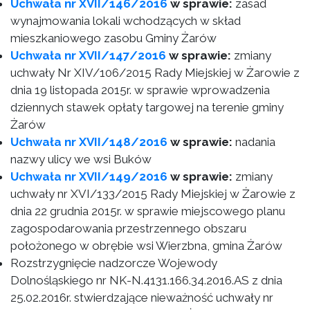
Uchwała nr XVII/146/2016
w sprawie:
zasad
wynajmowania lokali wchodzących w skład
mieszkaniowego zasobu Gminy Żarów
Uchwała nr XVII/147/2016
w sprawie:
zmiany
uchwały Nr XIV/106/2015 Rady Miejskiej w Żarowie z
dnia 19 listopada 2015r. w sprawie wprowadzenia
dziennych stawek opłaty targowej na terenie gminy
Żarów
Uchwała nr XVII/148/2016
w sprawie:
nadania
nazwy ulicy we wsi Buków
Uchwała nr XVII/149/2016
w sprawie:
zmiany
uchwały nr XVI/133/2015 Rady Miejskiej w Żarowie z
dnia 22 grudnia 2015r. w sprawie miejscowego planu
zagospodarowania przestrzennego obszaru
położonego w obrębie wsi Wierzbna, gmina Żarów
Rozstrzygnięcie nadzorcze Wojewody
Dolnośląskiego nr NK-N.4131.166.34.2016.AS z dnia
25.02.2016r. stwierdzające nieważność uchwały nr