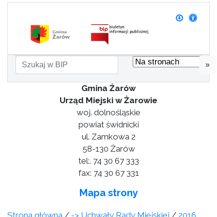
»
Gmina Żarów
Urząd Miejski w Żarowie
woj. dolnośląskie
powiat świdnicki
ul. Zamkowa 2
58-130 Żarów
tel:. 74 30 67 333
fax: 74 30 67 331
Mapa strony
Strona główna
/
-> Uchwały Rady Miejskiej
/
2016