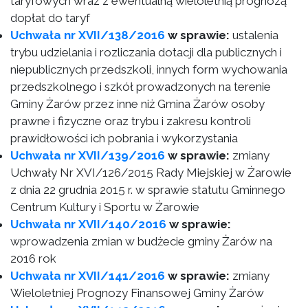
taryfowych wraz z ewentualną wieloletnią prognozą
dopłat do taryf
Uchwała nr XVII/138/2016
w sprawie:
ustalenia
trybu udzielania i rozliczania dotacji dla publicznych i
niepublicznych przedszkoli, innych form wychowania
przedszkolnego i szkół prowadzonych na terenie
Gminy Żarów przez inne niż Gmina Żarów osoby
prawne i fizyczne oraz trybu i zakresu kontroli
prawidłowości ich pobrania i wykorzystania
Uchwała nr XVII/139/2016
w sprawie:
zmiany
Uchwały Nr XVI/126/2015 Rady Miejskiej w Żarowie
z dnia 22 grudnia 2015 r. w sprawie statutu Gminnego
Centrum Kultury i Sportu w Żarowie
Uchwała nr XVII/140/2016
w sprawie:
wprowadzenia zmian w budżecie gminy Żarów na
2016 rok
Uchwała nr XVII/141/2016
w sprawie:
zmiany
Wieloletniej Prognozy Finansowej Gminy Żarów