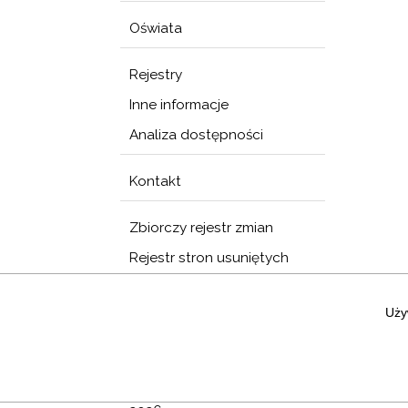
Oświata
Rejestry
Inne informacje
Analiza dostępności
Kontakt
Zbiorczy rejestr zmian
Rejestr stron usuniętych
Sytuacje kryzysowe
Uży
Rejestr umów
Przydatne strony