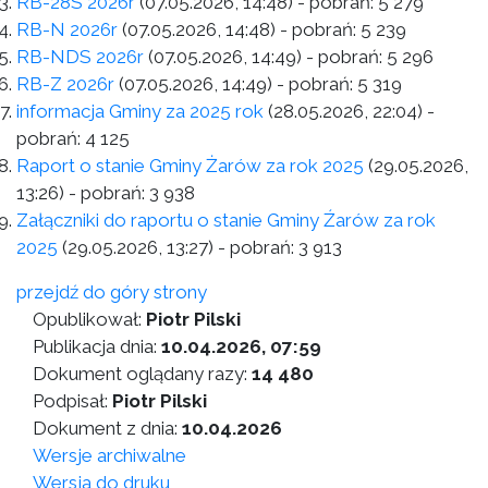
RB-28S 2026r
(07.05.2026, 14:48)
- pobrań:
5 279
RB-N 2026r
(07.05.2026, 14:48)
- pobrań:
5 239
RB-NDS 2026r
(07.05.2026, 14:49)
- pobrań:
5 296
RB-Z 2026r
(07.05.2026, 14:49)
- pobrań:
5 319
informacja Gminy za 2025 rok
(28.05.2026, 22:04)
-
pobrań:
4 125
Raport o stanie Gminy Żarów za rok 2025
(29.05.2026,
13:26)
- pobrań:
3 938
Załączniki do raportu o stanie Gminy Źarów za rok
2025
(29.05.2026, 13:27)
- pobrań:
3 913
przejdź do góry strony
Opublikował:
Piotr Pilski
Publikacja dnia:
10.04.2026, 07:59
Dokument oglądany razy:
14 480
Podpisał:
Piotr Pilski
Dokument z dnia:
10.04.2026
Wersje archiwalne
Wersja do druku