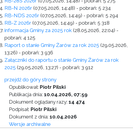
RB-28S 2026r
(07.05.2026, 14:48)
- pobrań:
5 275
RB-N 2026r
(07.05.2026, 14:48)
- pobrań:
5 234
RB-NDS 2026r
(07.05.2026, 14:49)
- pobrań:
5 294
RB-Z 2026r
(07.05.2026, 14:49)
- pobrań:
5 318
informacja Gminy za 2025 rok
(28.05.2026, 22:04)
-
pobrań:
4 125
Raport o stanie Gminy Żarów za rok 2025
(29.05.2026,
13:26)
- pobrań:
3 936
Załączniki do raportu o stanie Gminy Źarów za rok
2025
(29.05.2026, 13:27)
- pobrań:
3 912
przejdź do góry strony
Opublikował:
Piotr Pilski
Publikacja dnia:
10.04.2026, 07:59
Dokument oglądany razy:
14 474
Podpisał:
Piotr Pilski
Dokument z dnia:
10.04.2026
Wersje archiwalne
Wersja do druku