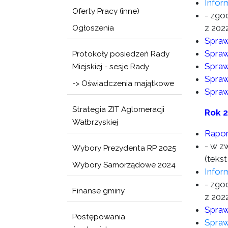
Infor
Oferty Pracy (inne)
- zgod
z 2022
Ogłoszenia
Spraw
Spraw
Protokoły posiedzeń Rady
Spraw
Miejskiej - sesje Rady
Spraw
-> Oświadczenia majątkowe
Spraw
Strategia ZIT Aglomeracji
Rok 
Wałbrzyskiej
Rapor
- w z
Wybory Prezydenta RP 2025
(tekst
Wybory Samorządowe 2024
Infor
- zgod
Finanse gminy
z 2022
Spraw
Postępowania
Spraw