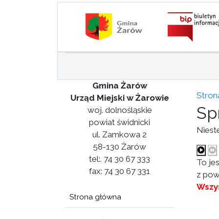
Gmina Żarów
Stron
Urząd Miejski w Żarowie
Sp
woj. dolnośląskie
powiat świdnicki
Niest
ul. Zamkowa 2
58-130 Żarów
tel:. 74 30 67 333
To je
fax: 74 30 67 331
z pow
Wszys
Strona główna