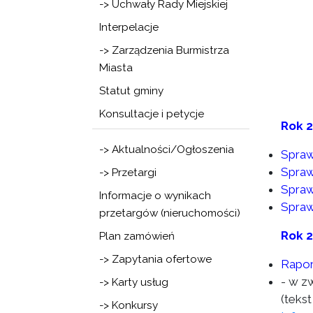
-> Uchwały Rady Miejskiej
Interpelacje
-> Zarządzenia Burmistrza
Miasta
Statut gminy
Konsultacje i petycje
Rok 
-> Aktualności/Ogłoszenia
Spraw
Spraw
-> Przetargi
Spraw
Informacje o wynikach
Spraw
przetargów (nieruchomości)
Rok 
Plan zamówień
-> Zapytania ofertowe
Rapor
- w z
-> Karty usług
(tekst
-> Konkursy