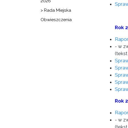
2026
Spraw
> Rada Miejska
Obwieszczenia
Rok 
Rapor
- w z
(tekst
Spraw
Spraw
Spraw
Spraw
Spraw
Rok 
Rapor
- w z
(tekst