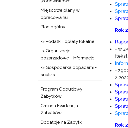
środowiskowe
Spraw
Miejscowe plany w
Spraw
opracowaniu
Spraw
Plan ogólny
Rok 
-> Podatki i opłaty lokalne
Rapor
- w z
-> Organizacje
(tekst
pozarządowe - informacje
Infor
-> Gospodarka odpadami -
- zgod
analiza
z 2022
Spraw
Program Odbudowy
Spraw
Zabytków
Spraw
Gminna Ewidencja
Spraw
Zabytków
Spraw
Dodatcje na Zabytki
Rok 