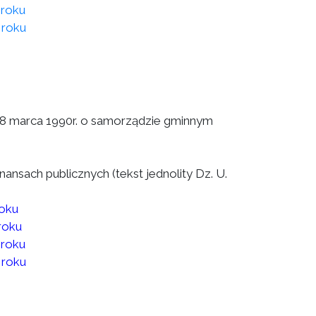
 roku
 roku
a 8 marca 1990r. o samorządzie gminnym
finansach publicznych (tekst jednolity Dz. U.
roku
roku
 roku
 roku