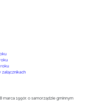
roku
roku
 roku
w załącznikach
a 8 marca 1990r. o samorządzie gminnym