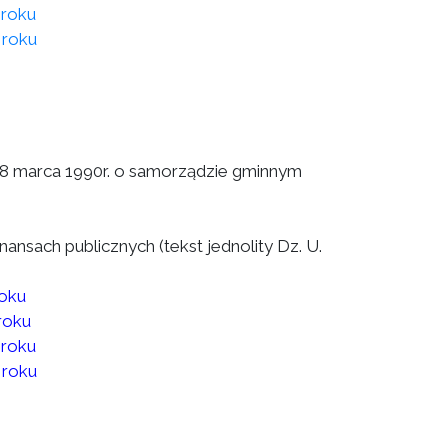
 roku
 roku
a 8 marca 1990r. o samorządzie gminnym
finansach publicznych (tekst jednolity Dz. U.
roku
roku
 roku
 roku