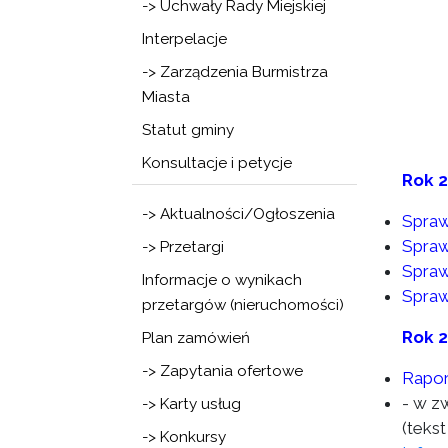
-> Uchwały Rady Miejskiej
Interpelacje
-> Zarządzenia Burmistrza
Miasta
Statut gminy
Konsultacje i petycje
Rok 
-> Aktualności/Ogłoszenia
Spraw
Spraw
-> Przetargi
Spraw
Informacje o wynikach
Spraw
przetargów (nieruchomości)
Rok 
Plan zamówień
-> Zapytania ofertowe
Rapor
- w z
-> Karty usług
(tekst
-> Konkursy