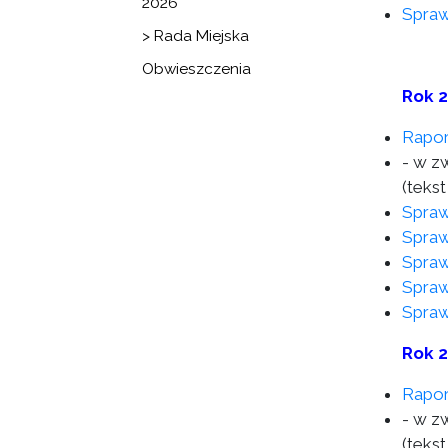
2026
Spraw
> Rada Miejska
Obwieszczenia
Rok 
Rapor
- w z
(tekst
Spraw
Spraw
Spraw
Spraw
Spraw
Rok 
Rapor
- w z
(tekst