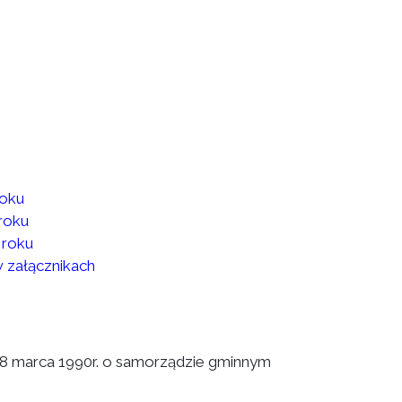
roku
roku
 roku
w załącznikach
a 8 marca 1990r. o samorządzie gminnym