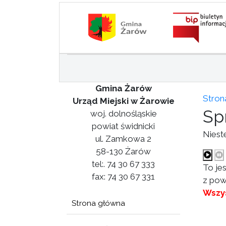
Gmina Żarów
Stron
Urząd Miejski w Żarowie
Sp
woj. dolnośląskie
powiat świdnicki
Niest
ul. Zamkowa 2
58-130 Żarów
tel:. 74 30 67 333
To je
fax: 74 30 67 331
z pow
Wszys
Strona główna