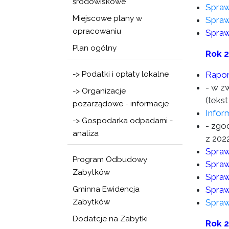
środowiskowe
Spraw
Miejscowe plany w
Spraw
opracowaniu
Spraw
Plan ogólny
Rok 
-> Podatki i opłaty lokalne
Rapor
- w z
-> Organizacje
(tekst
pozarządowe - informacje
Infor
-> Gospodarka odpadami -
- zgod
analiza
z 2022
Spraw
Program Odbudowy
Spraw
Zabytków
Spraw
Gminna Ewidencja
Spraw
Zabytków
Spraw
Dodatcje na Zabytki
Rok 