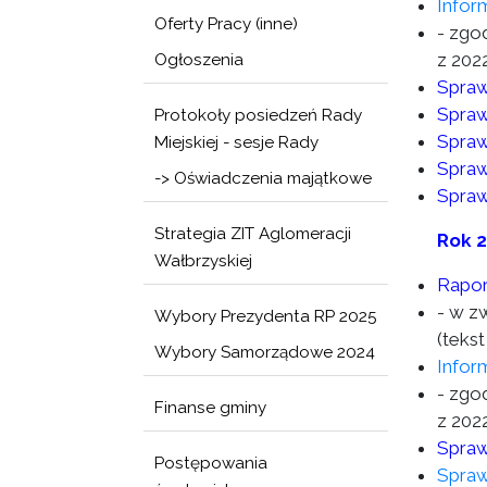
Infor
Oferty Pracy (inne)
- zgod
z 2022
Ogłoszenia
Spraw
Spraw
Protokoły posiedzeń Rady
Spraw
Miejskiej - sesje Rady
Spraw
-> Oświadczenia majątkowe
Spraw
Strategia ZIT Aglomeracji
Rok 
Wałbrzyskiej
Rapor
- w z
Wybory Prezydenta RP 2025
(tekst
Wybory Samorządowe 2024
Infor
- zgod
Finanse gminy
z 2022
Spraw
Postępowania
Spraw