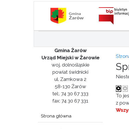
Gmina Żarów
Stron
Urząd Miejski w Żarowie
Sp
woj. dolnośląskie
powiat świdnicki
Niest
ul. Zamkowa 2
58-130 Żarów
tel:. 74 30 67 333
To je
fax: 74 30 67 331
z pow
Wszys
Strona główna