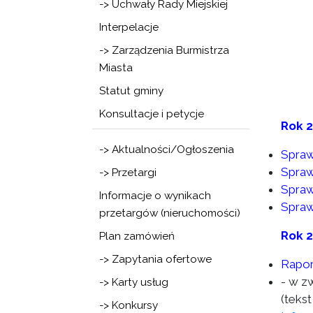
-> Uchwały Rady Miejskiej
Interpelacje
-> Zarządzenia Burmistrza
Miasta
Statut gminy
Konsultacje i petycje
Rok 
-> Aktualności/Ogłoszenia
Spraw
Spraw
-> Przetargi
Spraw
Informacje o wynikach
Spraw
przetargów (nieruchomości)
Rok 
Plan zamówień
-> Zapytania ofertowe
Rapor
- w z
-> Karty usług
(tekst
-> Konkursy