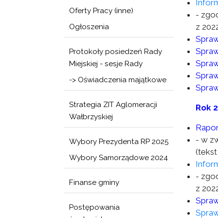
Infor
Oferty Pracy (inne)
- zgod
z 2022
Ogłoszenia
Spraw
Spraw
Protokoły posiedzeń Rady
Spraw
Miejskiej - sesje Rady
Spraw
-> Oświadczenia majątkowe
Spraw
Strategia ZIT Aglomeracji
Rok 
Wałbrzyskiej
Rapor
- w z
Wybory Prezydenta RP 2025
(tekst
Wybory Samorządowe 2024
Infor
- zgod
Finanse gminy
z 2022
Spraw
Postępowania
Spraw