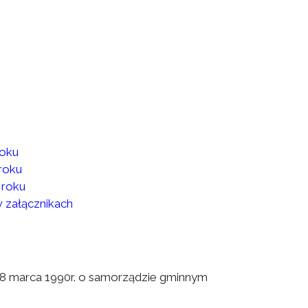
roku
roku
 roku
w załącznikach
a 8 marca 1990r. o samorządzie gminnym