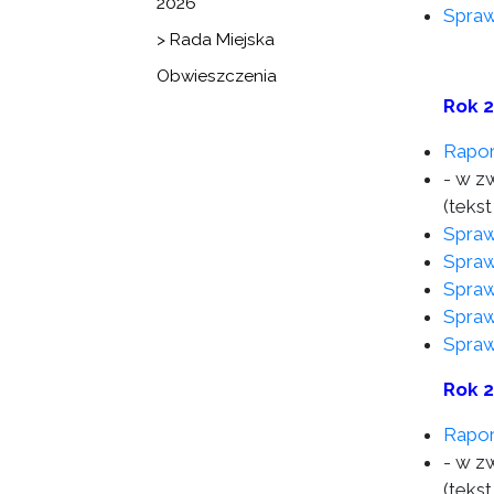
2026
Spraw
> Rada Miejska
Obwieszczenia
Rok 
Rapor
- w z
(tekst
Spraw
Spraw
Spraw
Spraw
Spraw
Rok 
Rapor
- w z
(tekst