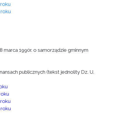
 roku
 roku
a 8 marca 1990r. o samorządzie gminnym
finansach publicznych (tekst jednolity Dz. U.
roku
roku
 roku
 roku