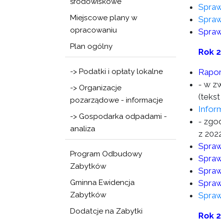
środowiskowe
Spraw
Miejscowe plany w
Spraw
opracowaniu
Spraw
Plan ogólny
Rok 
-> Podatki i opłaty lokalne
Rapor
- w z
-> Organizacje
(tekst
pozarządowe - informacje
Infor
-> Gospodarka odpadami -
- zgod
analiza
z 2022
Spraw
Program Odbudowy
Spraw
Zabytków
Spraw
Gminna Ewidencja
Spraw
Zabytków
Spraw
Dodatcje na Zabytki
Rok 