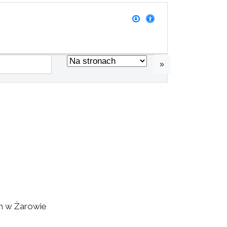
»
m w Żarowie