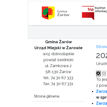
Gmina Żarów
Stron
Urząd Miejski w Żarowie
20
woj. dolnośląskie
powiat świdnicki
Uruch
ul. Zamkowa 2
58-130 Żarów
tel:. 74 30 67 333
To je
fax: 74 30 67 331
z pow
Zarzą
Strona główna
w spr
Zarzą