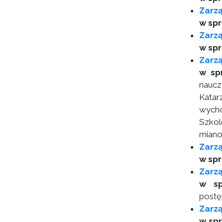
Zarz
w sp
Zarz
w sp
Zarzą
w sp
naucz
Katar
wycho
Szkol
mian
Zarzą
w sp
Zarz
w s
postę
Zarzą
w sp