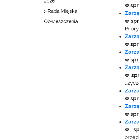
2026
w spr
> Rada Miejska
Zarz
w spr
Obwieszczenia
Prior
Zarz
w spr
Zarz
w spr
Zarz
w sp
użycz
Zarzą
w spr
Zarzą
w spr
Zarzą
w sp
przec