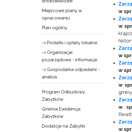
środowiskowe
Zarzą
Miejscowe plany w
w spr
opracowaniu
Zarzą
w spr
Plan ogólny
krajo
histo
-> Podatki i opłaty lokalne
Zarz
-> Organizacje
w spr
pozarządowe - informacje
Zarz
-> Gospodarka odpadami -
w sp
analiza
Zarz
w sp
Program Odbudowy
gminy
Zabytków
Zarzą
w sp
Gminna Ewidencja
Rewit
Zabytków
Zarzą
Dodatcje na Zabytki
w sp