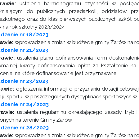
rawie:
ustalenia harmonogramu czynności w postęp
łniającym do publicznych przedszkoli, oddziałów pr
szkolnego oraz do klas pierwszych publicznych szkół
 na rok szkolny 2023/2024
dzenie nr 18/2023
awie:
wprowadzenia zmian w budżecie gminy Żarów na r
dzenie nr 21/2023
rawie:
ustalenia planu dofinansowania form doskonaleni
malnej kwoty dofinansowania opłat za kształcenie na r
łcenia, na które dofinansowanie jest przyznawane
dzenie nr 23/2023
rawie:
ogłoszenia informacji o przyznaniu dotacji celowej
ju sportu, w poszczególnych dyscyplinach sportowych w 
ądzenie nr 24/2023
rawie:
ustalenia regulaminu określającego zasady, tryb i 
onych na terenie Gminy Żarów
ądzenie nr 28/2023
awie:
wprowadzenia zmian w budżecie gminy Żarów na r