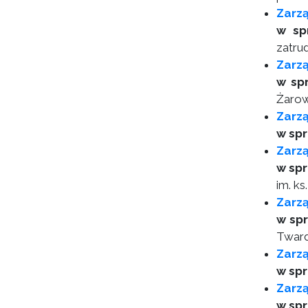
Zarzą
w sp
zatru
Zarzą
w sp
Żarow
Zarzą
w spr
Zarzą
w sp
im. k
Zarzą
w spr
Twar
Zarzą
w sp
Zarz
w spr