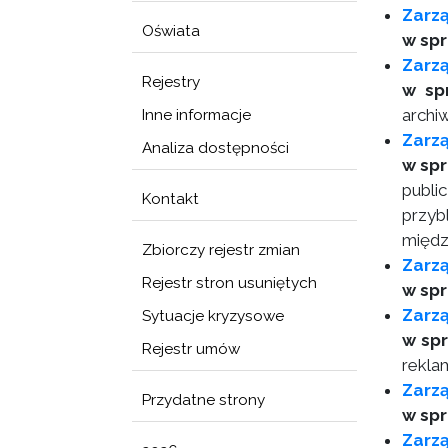
Zarz
Oświata
w sp
Zarzą
Rejestry
w sp
archi
Inne informacje
Zarz
Analiza dostępności
w spr
publi
Kontakt
przyb
międz
Zbiorczy rejestr zmian
Zarz
Rejestr stron usuniętych
w spr
Zarzą
Sytuacje kryzysowe
w sp
Rejestr umów
rekla
Zarzą
Przydatne strony
w spr
Zarz