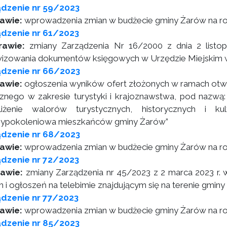
ądzenie nr 59/2023
rawie:
wprowadzenia zmian w budżecie gminy Żarów na r
dzenie nr 61/2023
rawie:
zmiany Zarządzenia Nr 16/2000 z dnia 2 listopa
wizowania dokumentów księgowych w Urzędzie Miejskim 
ądzenie nr 66/2023
awie:
ogłoszenia wyników ofert złożonych w ramach otwar
cznego w zakresie turystyki i krajoznawstwa, pod nazwą
liżenie walorów turystycznych, historycznych i k
ypokoleniowa mieszkańców gminy Żarów”
ądzenie nr 68/2023
awie:
wprowadzenia zmian w budżecie gminy Żarów na r
dzenie nr 72/2023
rawie:
zmiany Zarządzenia nr 45/2023 z 2 marca 2023 r. w
m i ogłoszeń na telebimie znajdującym się na terenie gmin
dzenie nr 77/2023
awie:
wprowadzenia zmian w budżecie gminy Żarów na r
ądzenie nr 85/2023