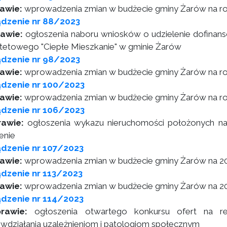
awie:
wprowadzenia zmian w budżecie gminy Żarów na r
ądzenie nr 88/2023
awie:
ogłoszenia naboru wniosków o udzielenie dofinan
ytetowego "Ciepłe Mieszkanie" w gminie Żarów
ądzenie nr 98/2023
awie:
wprowadzenia zmian w budżecie gminy Żarów na r
ądzenie nr 100/2023
awie:
wprowadzenia zmian w budżecie gminy Żarów na r
ądzenie nr 106/2023
rawie:
ogłoszenia wykazu nieruchomości położonych na
enie
dzenie nr 107/2023
awie:
wprowadzenia zmian w budżecie gminy Żarów na 2
dzenie nr 113/2023
awie:
wprowadzenia zmian w budżecie gminy Żarów na 2
dzenie nr 114/2023
rawie:
ogłoszenia otwartego konkursu ofert na re
iwdziałania uzależnieniom i patologiom społecznym