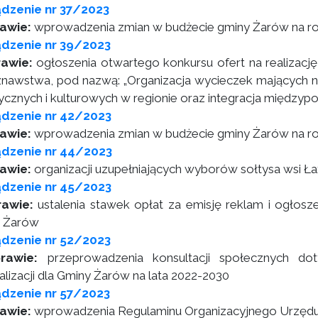
dzenie nr 37/2023
awie:
wprowadzenia zmian w budżecie gminy Żarów na r
dzenie nr 39/2023
awie:
ogłoszenia otwartego konkursu ofert na realizację 
znawstwa, pod nazwą: „Organizacja wycieczek mających na
rycznych i kulturowych w regionie oraz integracja międz
ądzenie nr 42/2023
awie:
wprowadzenia zmian w budżecie gminy Żarów na r
ądzenie nr 44/2023
rawie:
organizacji uzupełniających wyborów sołtysa wsi Ł
ądzenie nr 45/2023
rawie:
ustalenia stawek opłat za emisję reklam i ogłosz
 Żarów
dzenie nr 52/2023
rawie:
przeprowadzenia konsultacji społecznych do
alizacji dla Gminy Żarów na lata 2022-2030
dzenie nr 57/2023
rawie:
wprowadzenia Regulaminu Organizacyjnego Urzędu