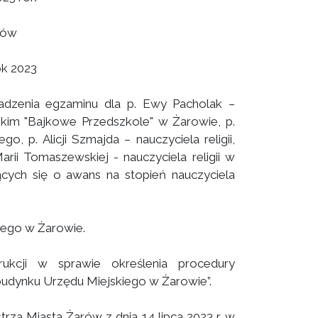
rów
ok 2023
adzenia egzaminu dla p. Ewy Pacholak –
kim "Bajkowe Przedszkole" w Żarowie, p.
 p. Alicji Szmajda – nauczyciela religii,
rii Tomaszewskiej - nauczyciela religii w
cych się o awans na stopień nauczyciela
iego w Żarowie.
ukcji w sprawie określenia procedury
udynku Urzędu Miejskiego w Żarowie”.
za Miasta Żarów z dnia 14 lipca 2023 r. w