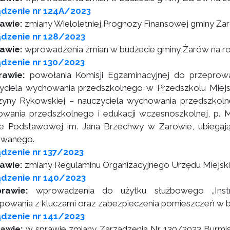
ądzenie nr 124A/2023
rawie:
zmiany Wieloletniej Prognozy Finansowej gminy Ża
ądzenie nr 128/2023
rawie:
wprowadzenia zmian w budżecie gminy Żarów na r
dzenie nr 130/2023
rawie:
powołania Komisji Egzaminacyjnej do przeprow
yciela wychowania przedszkolnego w Przedszkolu Miejs
zyny Rykowskiej – nauczyciela wychowania przedszkolnego,
wania przedszkolnego i edukacji wczesnoszkolnej, p. Ma
e Podstawowej im. Jana Brzechwy w Żarowie, ubiegają
owanego.
dzenie nr 137/2023
rawie:
zmiany Regulaminu Organizacyjnego Urzędu Miejsk
ądzenie nr 140/2023
prawie:
wprowadzenia do użytku służbowego „Instr
powania z kluczami oraz zabezpieczenia pomieszczeń w b
dzenie nr 141/2023
rawie:
w sprawie zmiany Zarządzenia Nr 130/2023 Burmistr