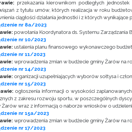
rawie:
przekazania kierownikom podległych jednostek 
iązań z tytułu umów, których realizacja w roku budżeto
nienia ciągłości działania jednostki i z których wynikając
ądzenie nr 8a/2023
rawie:
powołania Koordynatora ds. Systemu Zarządzania 
dzenie nr 10/2023
awie:
ustalenia planu finansowego wykonawczego budżet
dzenie nr 11/2023
awie:
wprowadzenia zmian w budżecie gminy Żarów na r
dzenie nr 14/2023
awie:
organizacji uzupełniających wyborów sołtysa i czł
dzenie nr 15/2023
awie:
ogłoszenia informacji o wysokości zaplanowanych
cznych z zakresu rozwoju sportu, w poszczególnych dyscy
 Żarów wraz z informacją o naborze wniosków o udzieleni
ądzenie nr 15a/2023
awie:
wprowadzenia zmian w budżecie gminy Żarów na r
dzenie nr 17/2023