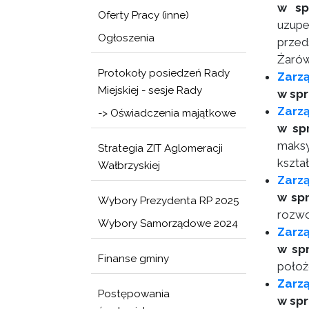
w sp
Oferty Pracy (inne)
uzupe
Ogłoszenia
przed
Żarów
Protokoły posiedzeń Rady
Zarzą
Miejskiej - sesje Rady
w spr
Zarzą
-> Oświadczenia majątkowe
w sp
maksy
Strategia ZIT Aglomeracji
kszta
Wałbrzyskiej
Zarzą
w sp
Wybory Prezydenta RP 2025
rozwo
Wybory Samorządowe 2024
Zarz
w sp
Finanse gminy
położ
Zarz
Postępowania
w spr