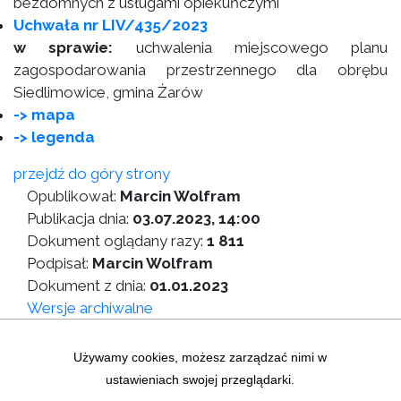
bezdomnych z usługami opiekuńczymi
Uchwała nr LIV/435/2023
w sprawie:
uchwalenia miejscowego planu
zagospodarowania przestrzennego dla obrębu
Siedlimowice, gmina Żarów
-> mapa
-> legenda
przejdź do góry strony
Opublikował:
Marcin Wolfram
Publikacja dnia:
03.07.2023, 14:00
Dokument oglądany razy:
1 811
Podpisał:
Marcin Wolfram
Dokument z dnia:
01.01.2023
Wersje archiwalne
Wersja do druku
Używamy cookies, możesz zarządzać nimi w
ustawieniach swojej przeglądarki.
Zastrzeżenia prawne
|
Statystyki graficzne