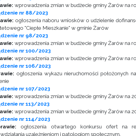
awie:
wprowadzenia zmian w budżecie gminy Żarów na r
ądzenie nr 88/2023
awie:
ogłoszenia naboru wniosków o udzielenie dofinan
ytetowego "Ciepłe Mieszkanie" w gminie Żarów
ądzenie nr 98/2023
awie:
wprowadzenia zmian w budżecie gminy Żarów na r
ądzenie nr 100/2023
awie:
wprowadzenia zmian w budżecie gminy Żarów na r
ądzenie nr 106/2023
rawie:
ogłoszenia wykazu nieruchomości położonych na
enie
dzenie nr 107/2023
awie:
wprowadzenia zmian w budżecie gminy Żarów na 2
dzenie nr 113/2023
awie:
wprowadzenia zmian w budżecie gminy Żarów na 2
dzenie nr 114/2023
rawie:
ogłoszenia otwartego konkursu ofert na re
iwdziałania uzależnieniom i patologiom społecznym.