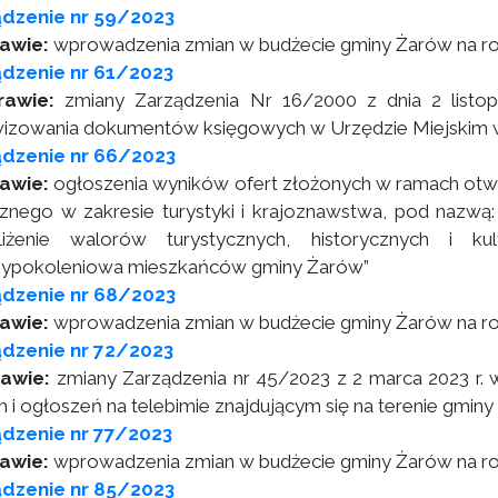
ądzenie nr 59/2023
rawie:
wprowadzenia zmian w budżecie gminy Żarów na r
dzenie nr 61/2023
rawie:
zmiany Zarządzenia Nr 16/2000 z dnia 2 listopa
wizowania dokumentów księgowych w Urzędzie Miejskim 
ądzenie nr 66/2023
awie:
ogłoszenia wyników ofert złożonych w ramach otwar
cznego w zakresie turystyki i krajoznawstwa, pod nazwą
liżenie walorów turystycznych, historycznych i k
ypokoleniowa mieszkańców gminy Żarów”
ądzenie nr 68/2023
awie:
wprowadzenia zmian w budżecie gminy Żarów na r
dzenie nr 72/2023
rawie:
zmiany Zarządzenia nr 45/2023 z 2 marca 2023 r. w
m i ogłoszeń na telebimie znajdującym się na terenie gmin
dzenie nr 77/2023
awie:
wprowadzenia zmian w budżecie gminy Żarów na r
ądzenie nr 85/2023