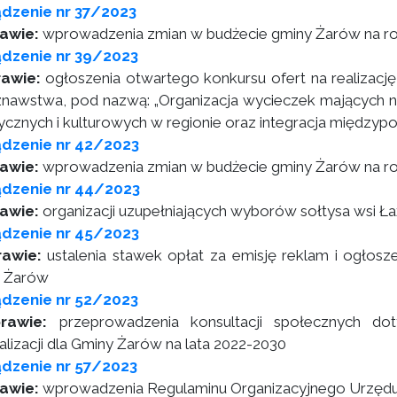
dzenie nr 37/2023
awie:
wprowadzenia zmian w budżecie gminy Żarów na r
dzenie nr 39/2023
awie:
ogłoszenia otwartego konkursu ofert na realizację 
znawstwa, pod nazwą: „Organizacja wycieczek mających na
rycznych i kulturowych w regionie oraz integracja międz
ądzenie nr 42/2023
awie:
wprowadzenia zmian w budżecie gminy Żarów na r
ądzenie nr 44/2023
rawie:
organizacji uzupełniających wyborów sołtysa wsi Ł
ądzenie nr 45/2023
rawie:
ustalenia stawek opłat za emisję reklam i ogłosz
 Żarów
dzenie nr 52/2023
rawie:
przeprowadzenia konsultacji społecznych do
alizacji dla Gminy Żarów na lata 2022-2030
dzenie nr 57/2023
rawie:
wprowadzenia Regulaminu Organizacyjnego Urzędu