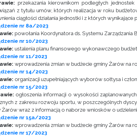
rawie:
przekazania kierownikom podległych jednostek 
iązań z tytułu umów, których realizacja w roku budżeto
nienia ciągłości działania jednostki i z których wynikając
ądzenie nr 8a/2023
rawie:
powołania Koordynatora ds. Systemu Zarządzania 
dzenie nr 10/2023
awie:
ustalenia planu finansowego wykonawczego budżet
dzenie nr 11/2023
awie:
wprowadzenia zmian w budżecie gminy Żarów na r
dzenie nr 14/2023
awie:
organizacji uzupełniających wyborów sołtysa i czł
dzenie nr 15/2023
awie:
ogłoszenia informacji o wysokości zaplanowanych
cznych z zakresu rozwoju sportu, w poszczególnych dyscy
 Żarów wraz z informacją o naborze wniosków o udzieleni
ądzenie nr 15a/2023
awie:
wprowadzenia zmian w budżecie gminy Żarów na r
dzenie nr 17/2023