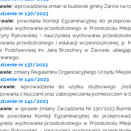
rawie:
wprowadzenia zmian w budżecie gminy Żarów na ro
dzenie nr 130/2023
rawie:
powołania Komisji Egzaminacyjnej do przeprow
yciela wychowania przedszkolnego w Przedszkolu Miejs
zyny Rykowskiej – nauczyciela wychowania przedszkolnego,
wania przedszkolnego i edukacji wczesnoszkolnej, p. Ma
e Podstawowej im. Jana Brzechwy w Żarowie, ubiegają
owanego.
dzenie nr 137/2023
rawie:
zmiany Regulaminu Organizacyjnego Urzędu Miejsk
ądzenie nr 140/2023
prawie:
wprowadzenia do użytku służbowego „Instr
powania z kluczami oraz zabezpieczenia pomieszczeń w b
dzenie nr 141/2023
rawie:
w sprawie zmiany Zarządzenia Nr 130/2023 Burmistr
ie powołania Komisji Egzaminacyjnej do przeprowa
yciela wychowania przedszkolnego w Przedszkolu Miejs
zyny Rykowskiej – nauczyciela wychowania przedszkolnego,