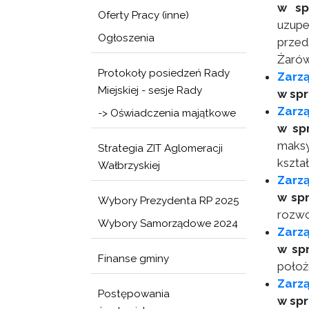
w sp
Oferty Pracy (inne)
uzupe
Ogłoszenia
przed
Żarów
Protokoły posiedzeń Rady
Zarzą
Miejskiej - sesje Rady
w spr
Zarzą
-> Oświadczenia majątkowe
w sp
maksy
Strategia ZIT Aglomeracji
kszta
Wałbrzyskiej
Zarzą
w sp
Wybory Prezydenta RP 2025
rozwo
Wybory Samorządowe 2024
Zarz
w sp
Finanse gminy
położ
Zarz
Postępowania
w spr