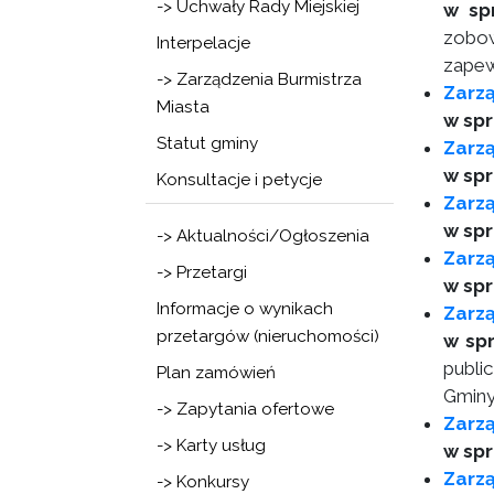
-> Uchwały Rady Miejskiej
w sp
zobow
Interpelacje
zapew
-> Zarządzenia Burmistrza
Zarz
Miasta
w sp
Statut gminy
Zarzą
w spr
Konsultacje i petycje
Zarzą
w spr
-> Aktualności/Ogłoszenia
Zarzą
-> Przetargi
w spr
Informacje o wynikach
Zarzą
przetargów (nieruchomości)
w spr
publi
Plan zamówień
Gminy
-> Zapytania ofertowe
Zarz
-> Karty usług
w spr
Zarzą
-> Konkursy