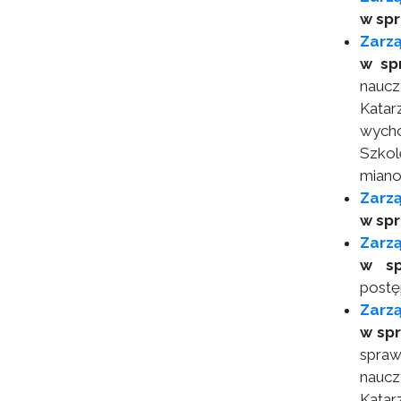
w sp
Zarzą
w sp
naucz
Katar
wycho
Szkol
mian
Zarzą
w sp
Zarz
w s
postę
Zarzą
w sp
spraw
naucz
Katar