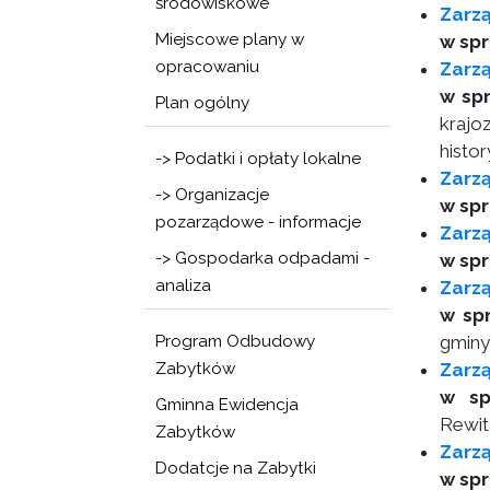
środowiskowe
Zarzą
Miejscowe plany w
w spr
opracowaniu
Zarzą
w spr
Plan ogólny
krajo
histo
-> Podatki i opłaty lokalne
Zarz
-> Organizacje
w spr
pozarządowe - informacje
Zarz
-> Gospodarka odpadami -
w sp
analiza
Zarz
w sp
Program Odbudowy
gminy
Zabytków
Zarzą
w sp
Gminna Ewidencja
Rewit
Zabytków
Zarzą
Dodatcje na Zabytki
w sp