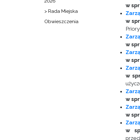
2026
w spr
> Rada Miejska
Zarz
w spr
Obwieszczenia
Prior
Zarz
w spr
Zarz
w spr
Zarz
w sp
użycz
Zarzą
w spr
Zarzą
w spr
Zarzą
w sp
przec