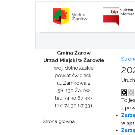
Gmina Żarów
Stron
Urząd Miejski w Żarowie
20
woj. dolnośląskie
powiat świdnicki
Uruch
ul. Zamkowa 2
58-130 Żarów
tel:. 74 30 67 333
To je
fax: 74 30 67 331
z pow
Zarzą
Strona główna
w spr
Zarzą