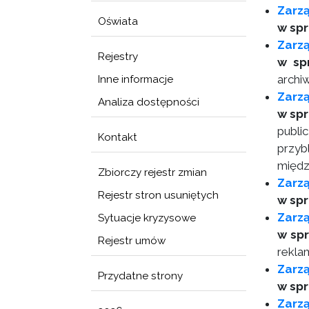
Zarz
Oświata
w sp
Zarzą
Rejestry
w sp
archi
Inne informacje
Zarz
Analiza dostępności
w spr
publi
Kontakt
przyb
międz
Zbiorczy rejestr zmian
Zarz
Rejestr stron usuniętych
w spr
Zarzą
Sytuacje kryzysowe
w sp
Rejestr umów
rekla
Zarzą
Przydatne strony
w spr
Zarz