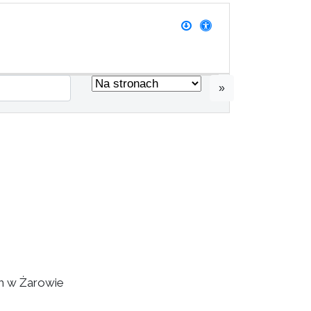
»
m w Żarowie