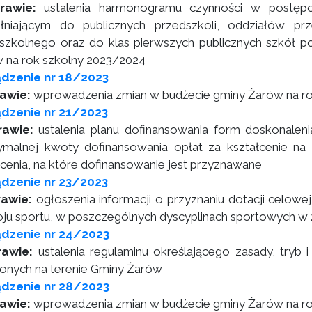
rawie:
ustalenia harmonogramu czynności w postęp
łniającym do publicznych przedszkoli, oddziałów pr
szkolnego oraz do klas pierwszych publicznych szkół
 na rok szkolny 2023/2024
dzenie nr 18/2023
awie:
wprowadzenia zmian w budżecie gminy Żarów na r
dzenie nr 21/2023
rawie:
ustalenia planu dofinansowania form doskonaleni
malnej kwoty dofinansowania opłat za kształcenie na r
łcenia, na które dofinansowanie jest przyznawane
dzenie nr 23/2023
rawie:
ogłoszenia informacji o przyznaniu dotacji celowej
ju sportu, w poszczególnych dyscyplinach sportowych w 
ądzenie nr 24/2023
rawie:
ustalenia regulaminu określającego zasady, tryb i 
onych na terenie Gminy Żarów
ądzenie nr 28/2023
awie:
wprowadzenia zmian w budżecie gminy Żarów na r