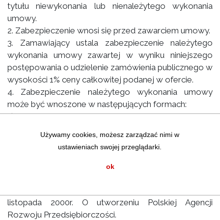
tytułu niewykonania lub nienależytego wykonania
umowy.
2. Zabezpieczenie wnosi się przed zawarciem umowy.
3. Zamawiający ustala zabezpieczenie należytego
wykonania umowy zawartej w wyniku niniejszego
postępowania o udzielenie zamówienia publicznego w
wysokości 1% ceny całkowitej podanej w ofercie.
4. Zabezpieczenie należytego wykonania umowy
może być wnoszone w następujących formach:
1) pieniądzu;
2) poręczeniach bankowych lub poręczeniach
Używamy cookies, możesz zarządzać nimi w
spółdzielczej kasy oszczędnościowo-kredytowej;
ustawieniach swojej przeglądarki.
3) gwarancjach bankowych;
4) gwarancjach ubezpieczeniowych;
ok
5) poręczeniach udzielanych przez podmioty, o
których mowa w art. 6B ust. 5 pkt 2 ustawy z dnia 9
listopada 2000r. O utworzeniu Polskiej Agencji
Rozwoju Przedsiębiorczości.