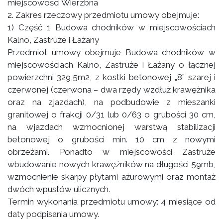
miejscowości Wierzbna
2. Zakres rzeczowy przedmiotu umowy obejmuje:
1) Część 1 Budowa chodników w miejscowościach
Kalno, Zastruże i Łażany
Przedmiot umowy obejmuje Budowa chodników w
miejscowościach Kalno, Zastruże i Łażany o łącznej
powierzchni 329,5m2, z kostki betonowej „8” szarej i
czerwonej (czerwona – dwa rzędy wzdłuż krawężnika
oraz na zjazdach), na podbudowie z mieszanki
granitowej o frakcji 0/31 lub 0/63 o grubości 30 cm,
na wjazdach wzmocnionej warstwą stabilizacji
betonowej o grubości min. 10 cm z nowymi
obrzeżami. Ponadto w miejscowości Zastruże
wbudowanie nowych krawężników na długości 59mb,
wzmocnienie skarpy płytami ażurowymi oraz montaż
dwóch wpustów ulicznych.
Termin wykonania przedmiotu umowy: 4 miesiące od
daty podpisania umowy.