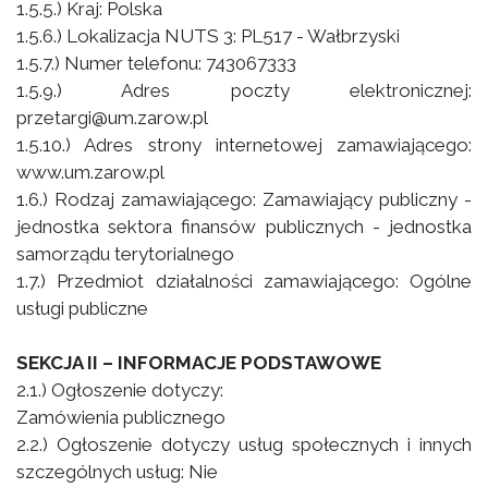
1.5.5.) Kraj: Polska
1.5.6.) Lokalizacja NUTS 3: PL517 - Wałbrzyski
1.5.7.) Numer telefonu: 743067333
1.5.9.) Adres poczty elektronicznej:
przetargi@um.zarow.pl
1.5.10.) Adres strony internetowej zamawiającego:
www.um.zarow.pl
1.6.) Rodzaj zamawiającego: Zamawiający publiczny -
jednostka sektora finansów publicznych - jednostka
samorządu terytorialnego
1.7.) Przedmiot działalności zamawiającego: Ogólne
usługi publiczne
SEKCJA II – INFORMACJE PODSTAWOWE
2.1.) Ogłoszenie dotyczy:
Zamówienia publicznego
2.2.) Ogłoszenie dotyczy usług społecznych i innych
szczególnych usług: Nie