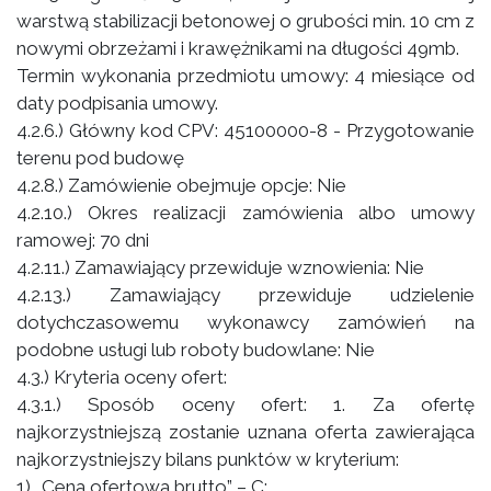
warstwą stabilizacji betonowej o grubości min. 10 cm z
nowymi obrzeżami i krawężnikami na długości 49mb.
Termin wykonania przedmiotu umowy: 4 miesiące od
daty podpisania umowy.
4.2.6.) Główny kod CPV: 45100000-8 - Przygotowanie
terenu pod budowę
4.2.8.) Zamówienie obejmuje opcje: Nie
4.2.10.) Okres realizacji zamówienia albo umowy
ramowej: 70 dni
4.2.11.) Zamawiający przewiduje wznowienia: Nie
4.2.13.) Zamawiający przewiduje udzielenie
dotychczasowemu wykonawcy zamówień na
podobne usługi lub roboty budowlane: Nie
4.3.) Kryteria oceny ofert:
4.3.1.) Sposób oceny ofert: 1. Za ofertę
najkorzystniejszą zostanie uznana oferta zawierająca
najkorzystniejszy bilans punktów w kryterium:
1) „Cena ofertowa brutto” – C;