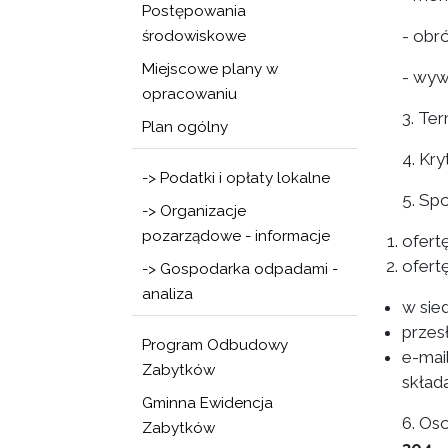
Postępowania
- obr
środowiskowe
Miejscowe plany w
- wyw
opracowaniu
3. Ter
Plan ogólny
4. Kr
-> Podatki i opłaty lokalne
5. Sp
-> Organizacje
pozarządowe - informacje
ofert
ofert
-> Gospodarka odpadami -
analiza
w sie
przes
Program Odbudowy
e-mai
Zabytków
składa
Gminna Ewidencja
6. Os
Zabytków