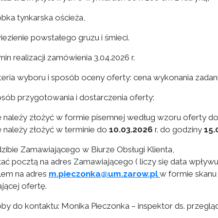
óbka tynkarska ościeża,
iezienie powstałego gruzu i śmieci.
min realizacji zamówienia 3.04.2026 r.
yteria wyboru i sposób oceny oferty: cena wykonania zadani
osób przygotowania i dostarczenia oferty:
ę należy złożyć w formie pisemnej według wzoru oferty do 
ę należy złożyć w terminie do
10.03.2026
r. do godziny
15.
dzibie Zamawiającego w Biurze Obsługi Klienta,
łać pocztą na adres Zamawiającego ( liczy się data wpływu 
lem na adres
m.pieczonka@um.zarow.pl
w formie skanu
jącej ofertę.
oby do kontaktu: Monika Pieczonka – inspektor ds. przegl