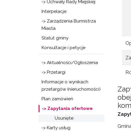
-> Uchwały Rady Miejskiej
Interpelacje
-> Zarządzenia Burmistrza
Miasta
Statut gminy
Op
Konsultacje i petycje
Za
-> Aktualności/Ogłoszenia
Ro
-> Przetargi
Informacje o wynikach
Zap
przetargów (nieruchomości)
obe
Plan zamówień
kom
-> Zapytania ofertowe
Zapy
Usunięte
Gmina
-> Karty usług