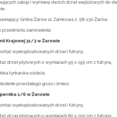
ujących zakup i wymianę dwóch drzwi wejściowych do dw
ie.
mawiający: Gmina Żarów ul. Zamkowa 2, 58-130 Żarów.
is przedmiotu zamówienia:
rmii Krajowej 31/3 w Żarowie
ontaż wyeksploatowanych drzwi i futryny,
taż drzwi płytowych o wymiarach 95 x 195 cm z futryną,
óbka tynkarska ościeża,
iezienie powstałego gruzu i śmieci,
opernika 1/6 w Żarowie
ontaż wyeksploatowanych drzwi i futryny,
taż drzwi płytowych o wymiarach 80 x 200 cm z futryną,