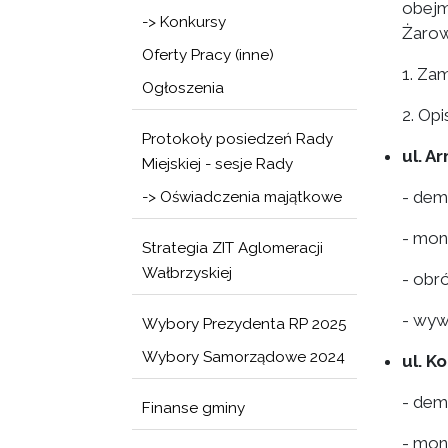
obejm
-> Konkursy
Żarow
Oferty Pracy (inne)
1. Za
Ogłoszenia
2. Op
Protokoły posiedzeń Rady
ul. A
Miejskiej - sesje Rady
- dem
-> Oświadczenia majątkowe
- mon
Strategia ZIT Aglomeracji
Wałbrzyskiej
- obr
- wyw
Wybory Prezydenta RP 2025
Wybory Samorządowe 2024
ul. K
- dem
Finanse gminy
- mon