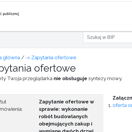
a główna
/
-> Zapytania ofertowe
pytania ofertowe
ety Twoja przeglądarka
nie obsługuje
syntezy mowy.
Załączni
tuł
Zapytanie ofertowe w
oferta 
mówienia:
sprawie: wykonanie
robót budowlanych
obejmujących zakup i
wymianę dwóch drzwi