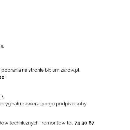
a.
pobrania na stronie bip.um.zarow.pl
00
:
),
 oryginału zawierającego podpis osoby
ądów technicznych i remontów tel.
74 30 67