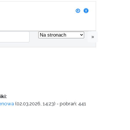
»
ki:
cenowa
(02.03.2026, 14:23)
- pobrań:
441