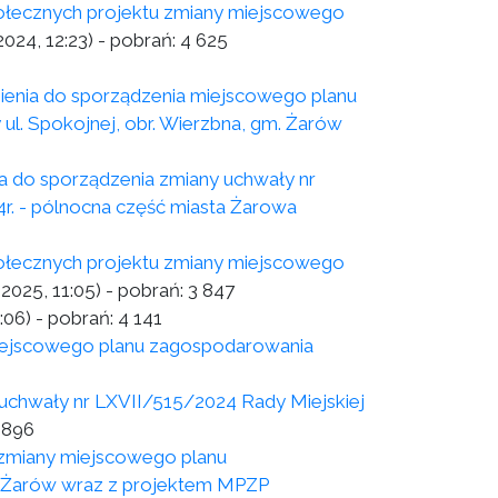
łecznych projektu zmiany miejscowego
2024, 12:23)
- pobrań:
4 625
enia do sporządzenia miejscowego planu
l. Spokojnej, obr. Wierzbna, gm. Żarów
a do sporządzenia zmiany uchwały nr
4r. - pólnocna część miasta Żarowa
łecznych projektu zmiany miejscowego
.2025, 11:05)
- pobrań:
3 847
:06)
- pobrań:
4 141
miejscowego planu zagospodarowania
uchwały nr LXVII/515/2024 Rady Miejskiej
 896
 zmiany miejscowego planu
a Żarów wraz z projektem MPZP