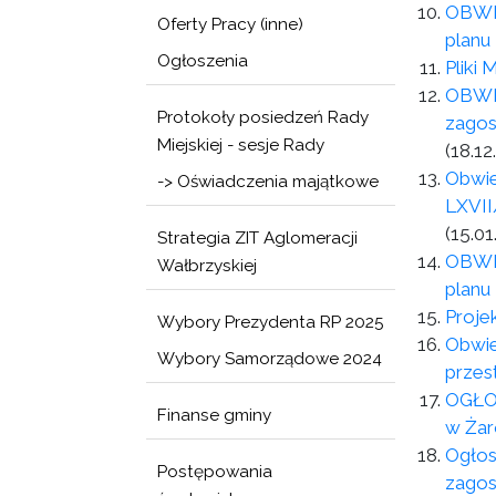
OBWIE
Oferty Pracy (inne)
planu
Ogłoszenia
Pliki
OBWIE
Protokoły posiedzeń Rady
zagos
Miejskiej - sesje Rady
(18.12
Obwie
-> Oświadczenia majątkowe
LXVII
(15.01
Strategia ZIT Aglomeracji
OBWIE
Wałbrzyskiej
planu
Proje
Wybory Prezydenta RP 2025
Obwie
Wybory Samorządowe 2024
przes
OGŁOS
Finanse gminy
w Żar
Ogłos
Postępowania
zagos