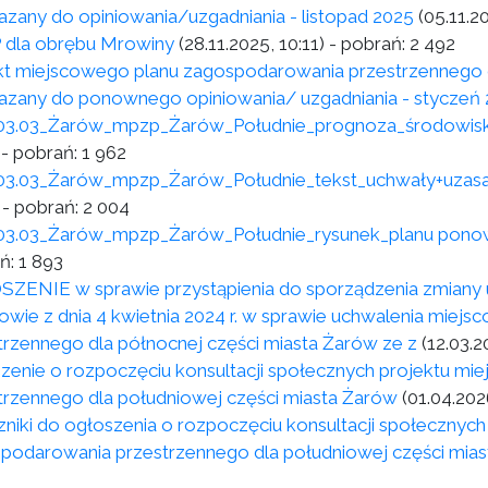
azany do opiniowania/uzgadniania - listopad 2025
(05.11.2
dla obrębu Mrowiny
(28.11.2025, 10:11)
- pobrań:
2 492
kt miejscowego planu zagospodarowania przestrzennego d
azany do ponownego opiniowania/ uzgadniania - styczeń
03.03_Żarów_mpzp_Żarów_Południe_prognoza_środowis
- pobrań:
1 962
03.03_Żarów_mpzp_Żarów_Południe_tekst_uchwały+uzasa
- pobrań:
2 004
03.03_Żarów_mpzp_Żarów_Południe_rysunek_planu pono
ń:
1 893
ZENIE w sprawie przystąpienia do sporządzenia zmiany 
owie z dnia 4 kwietnia 2024 r. w sprawie uchwalenia mie
trzennego dla północnej części miasta Żarów ze z
(12.03.2
zenie o rozpoczęciu konsultacji społecznych projektu m
trzennego dla południowej części miasta Żarów
(01.04.202
zniki do ogłoszenia o rozpoczęciu konsultacji społecznyc
podarowania przestrzennego dla południowej części mia