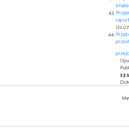
(mate
Proje
rapor
(22.07
Przeb
przes
przej
Opu
Publ
13:
Dok
003
Uży
Zastrzeżenia prawne
|
Statystyki graf