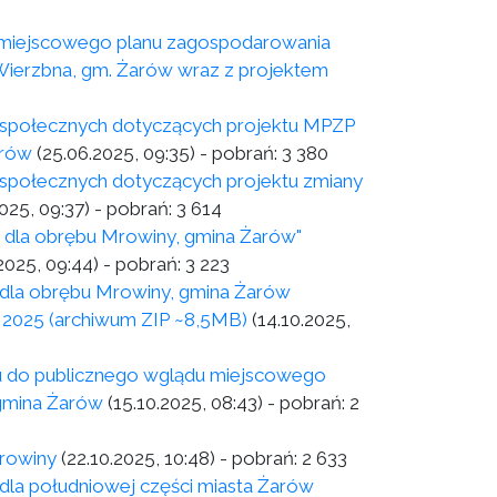
u miejscowego planu zagospodarowania
 Wierzbna, gm. Żarów wraz z projektem
ołecznych dotyczących projektu MPZP
arów
(25.06.2025, 09:35)
- pobrań:
3 380
łecznych dotyczących projektu zmiany
025, 09:37)
- pobrań:
3 614
 dla obrębu Mrowiny, gmina Żarów"
2025, 09:44)
- pobrań:
3 223
dla obrębu Mrowiny, gmina Żarów
 2025 (archiwum ZIP ~8,5MB)
(14.10.2025,
 publicznego wglądu miejscowego
 gmina Żarów
(15.10.2025, 08:43)
- pobrań:
2
rowiny
(22.10.2025, 10:48)
- pobrań:
2 633
la południowej części miasta Żarów