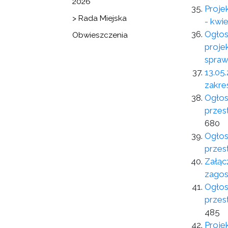
2026
Proje
> Rada Miejska
- kwi
Ogłos
Obwieszczenia
proje
spraw
13.0
zakres
Ogłos
przes
680
Ogłos
przes
Załąc
zagos
Ogłos
przes
485
Proje