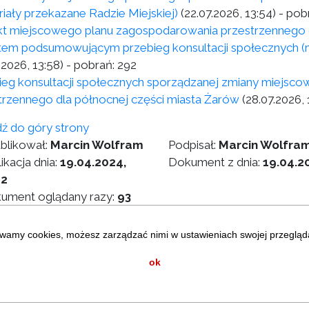
riały przekazane Radzie Miejskiej)
(22.07.2026, 13:54)
- pob
kt miejscowego planu zagospodarowania przestrzennego d
tem podsumowującym przebieg konsultacji społecznych (ma
.2026, 13:58)
- pobrań:
292
ieg konsultacji społecznych sporządzanej zmiany miejsc
trzennego dla północnej części miasta Żarów
(28.07.2026, 
dź do góry strony
blikował:
Marcin Wolfram
Podpisał:
Marcin Wolfra
ikacja dnia:
19.04.2024,
Dokument z dnia:
19.04.2
12
ument oglądany razy:
93
wamy cookies, możesz zarządzać nimi w ustawieniach swojej przegląda
iczne
Map
ok