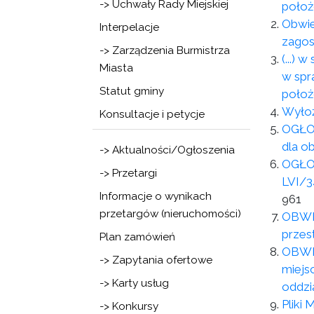
-> Uchwały Rady Miejskiej
położ
Obwie
Interpelacje
zagos
-> Zarządzenia Burmistrza
(...)
Miasta
w spr
Statut gminy
położ
Wyłoż
Konsultacje i petycje
OGŁOS
dla o
-> Aktualności/Ogłoszenia
OGŁOS
-> Przetargi
LVI/3
Informacje o wynikach
961
przetargów (nieruchomości)
OBWIE
przes
Plan zamówień
OBWIE
-> Zapytania ofertowe
miejs
-> Karty usług
oddzi
Pliki
-> Konkursy