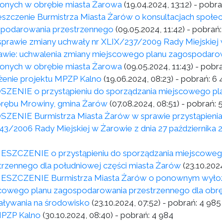
onych w obrębie miasta Żarowa
(19.04.2024, 13:12)
- pobra
szczenie Burmistrza Miasta Żarów o konsultacjach społe
podarowania przestrzennego
(09.05.2024, 11:42)
- pobrań
 w sprawie zmiany uchwały nr XLIX/237/2009 Rady Miejskiej
awie: uchwalenia zmiany miejscowego planu zagospodaro
onych w obrębie miasta Żarowa
(09.05.2024, 11:43)
- pobr
enie projektu MPZP Kalno
(19.06.2024, 08:23)
- pobrań:
6 
ZENIE o przystąpieniu do sporządzania miejscowego pl
brębu Mrowiny, gmina Żarów
(07.08.2024, 08:51)
- pobrań:
ZENIE Burmistrza Miasta Żarów w sprawie przystąpienia
43/2006 Rady Miejskiej w Żarowie z dnia 27 października 
SZCZENIE o przystąpieniu do sporządzania miejscoweg
trzennego dla południowej części miasta Żarów
(23.10.202
SZCZENIE Burmistrza Miasta Żarów o ponownym wyłożen
cowego planu zagospodarowania przestrzennego dla obrę
aływania na środowisko
(23.10.2024, 07:52)
- pobrań:
4 985
 MPZP Kalno
(30.10.2024, 08:40)
- pobrań:
4 984