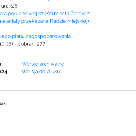
rań:
326
la południowej części miasta Żarów z
teriały przekazane Radzie Miejskiej)
owego planu zagospodarowania
10:06)
- pobrań:
277
m
Wersje archiwalne
024
Wersja do druku
rki.
a strony
|
Instrukcja korzystania z BIP