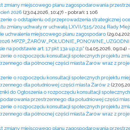
kt zmiany miejscowego planu zagospodarowania przestrze
ecień 2026
(23.04.2026, 10:47)
- pobrań:
1 106
zenie o odstąpieniu od przeprowadzenia strategicznej oc
ktu zmiany uchwały nr uchwałą LXVII/515/2024 Rady Miejski
ie uchwalenia miejscowego planu zagospodaro
(29.04.202
5.2026 MPZP_ŻARÓW_POŁUDNIE_PONOWNE_UZGODNIENIA
ie na podstawie art. 17 pkt 13a u.p.z.p."
(14.05.2026, 09:04)
-
zenie o rozpoczęciu konsultacji społecznych projektu z
trzennego dla północnej części miasta Żarów wraz z proje
zenie o rozpoczęciu konsultacji społecznych projektu m
trzennego dla południowej części miasta Żarów 2
(27.05.2
zniki do Ogłoszenia o rozpoczęciu konsultacji społecznyc
podarowania przestrzennego dla południowej części mias
zenie o rozpoczęciu konsultacji społecznych projektu z
trzennego dla północnej części miasta Żarów wraz z proje
kt zmiany miejscowego planu zagospodarowania przestrze