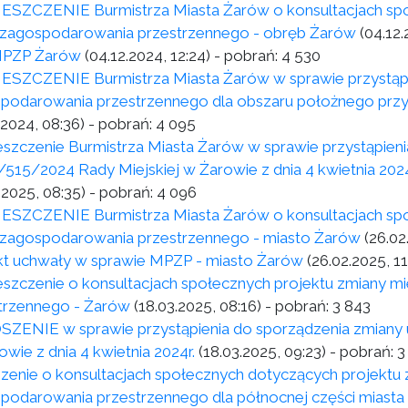
SZCZENIE Burmistrza Miasta Żarów o konsultacjach spo
 zagospodarowania przestrzennego - obręb Żarów
(04.12.
 MPZP Żarów
(04.12.2024, 12:24)
- pobrań:
4 530
SZCZENIE Burmistrza Miasta Żarów w sprawie przystąpi
podarowania przestrzennego dla obszaru położnego przy u
.2024, 08:36)
- pobrań:
4 095
szczenie Burmistrza Miasta Żarów w sprawie przystąpieni
/515/2024 Rady Miejskiej w Żarowie z dnia 4 kwietnia 202
.2025, 08:35)
- pobrań:
4 096
SZCZENIE Burmistrza Miasta Żarów o konsultacjach spo
 zagospodarowania przestrzennego - miasto Żarów
(26.02
kt uchwały w sprawie MPZP - miasto Żarów
(26.02.2025, 11
szczenie o konsultacjach społecznych projektu zmiany 
trzennego - Żarów
(18.03.2025, 08:16)
- pobrań:
3 843
ZENIE w sprawie przystąpienia do sporządzenia zmiany 
owie z dnia 4 kwietnia 2024r.
(18.03.2025, 09:23)
- pobrań:
3
zenie o konsultacjach społecznych dotyczących projektu
podarowania przestrzennego dla północnej części miast