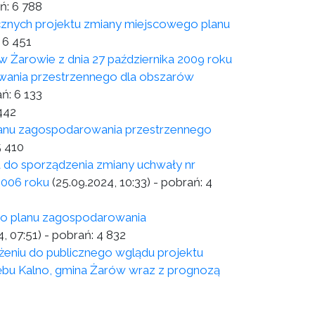
ń:
6 788
cznych projektu zmiany miejscowego planu
:
6 451
 w Żarowie z dnia 27 października 2009 roku
wania przestrzennego dla obszarów
ań:
6 133
442
anu zagospodarowania przestrzennego
5 410
 do sporządzenia zmiany uchwały nr
2006 roku
(25.09.2024, 10:33)
- pobrań:
4
o planu zagospodarowania
4, 07:51)
- pobrań:
4 832
iu do publicznego wglądu projektu
bu Kalno, gmina Żarów wraz z prognozą