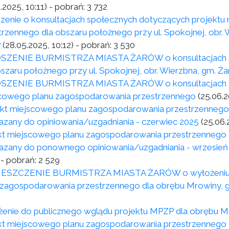
.2025, 10:11)
- pobrań:
3 732
zenie o konsultacjach społecznych dotyczących projekt
trzennego dla obszaru położnego przy ul. Spokojnej, obr.
P
(28.05.2025, 10:12)
- pobrań:
3 530
SZENIE BURMISTRZA MIASTA ŻARÓW o konsultacjach sp
bszaru położnego przy ul. Spokojnej, obr. Wierzbna, gm. Ż
ZENIE BURMISTRZA MIASTA ŻARÓW o konsultacjach spo
cowego planu zagospodarowania przestrzennego
(25.06.2
ekt miejscowego planu zagospodarowania przestrzennego
azany do opiniowania/uzgadniania - czerwiec 2025
(25.06.
kt miejscowego planu zagospodarowania przestrzennego 
azany do ponownego opiniowania/uzgadniania - wrzesień
- pobrań:
2 529
ESZCZENIE BURMISTRZA MIASTA ŻARÓW o wyłożeniu do
 zagospodarowania przestrzennego dla obrębu Mrowiny,
enie do publicznego wglądu projektu MPZP dla obrębu M
kt miejscowego planu zagospodarowania przestrzennego d