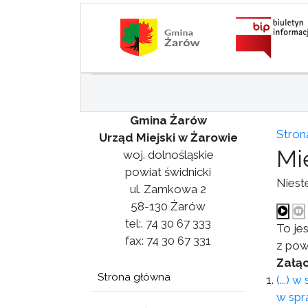
Gmina Żarów
Stron
Urząd Miejski w Żarowie
Mi
woj. dolnośląskie
powiat świdnicki
Niest
ul. Zamkowa 2
58-130 Żarów
tel:. 74 30 67 333
To je
fax: 74 30 67 331
z pow
Załąc
Strona główna
(...)
w spr