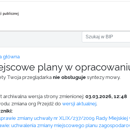
a główna
ejscowe plany w opracowani
ety Twoja przeglądarka
nie obsługuje
syntezy mowy.
st archiwalna wersja strony zmienionej:
03.03.2026, 12:48
odu: zmiana org Przejdź do
wersji aktualnej
.
zniki:
 w sprawie zmiany uchwały nr XLIX/237/2009 Rady Miejskiej
awie: uchwalenia zmiany miejscowego planu zagospodaro