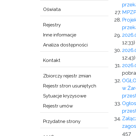
przek
Oświata
MPZP 
Proje
Rejestry
przek
2026.
Inne informacje
12:33)
Analiza dostępności
2026.
12:43)
Kontakt
2026.
pobra
Zbiorczy rejestr zmian
OGŁOS
Rejestr stron usuniętych
w Żar
przes
Sytuacje kryzysowe
Ogłos
Rejestr umów
przes
Załąc
Przydatne strony
zagos
457