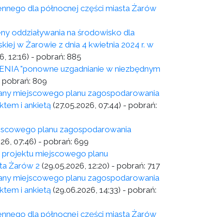
nnego dla północnej części miasta Żarów
eny oddziaływania na środowisko dla
ej w Żarowie z dnia 4 kwietnia 2024 r. w
6, 12:16)
- pobrań:
885
 "ponowne uzgadnianie w niezbędnym
 pobrań:
809
miany miejscowego planu zagospodarowania
ktem i ankietą
(27.05.2026, 07:44)
- pobrań:
iejscowego planu zagospodarowania
026, 07:46)
- pobrań:
699
h projektu miejscowego planu
ta Żarów 2
(29.05.2026, 12:20)
- pobrań:
717
miany miejscowego planu zagospodarowania
ktem i ankietą
(29.06.2026, 14:33)
- pobrań:
nnego dla północnej części miasta Żarów