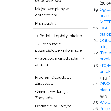
środowiskowe
(28.05
Miejscowe plany w
Ogłos
opracowaniu
przes
MPZ
Plan ogólny
OGŁO
dla o
-> Podatki i opłaty lokalne
OGŁOS
-> Organizacje
miejs
pozarządowe - informacje
"Proj
-> Gospodarka odpadami -
przek
analiza
Proje
przek
Program Odbudowy
14:31)
Zabytków
OBWI
planu
Gminna Ewidencja
559
Zabytków
Wyłoż
Dodatcje na Zabytki
Proje