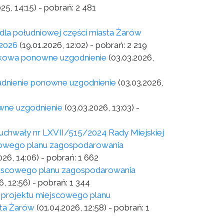
025, 14:15)
- pobrań:
2 481
la południowej części miasta Żarów
 2026
(19.01.2026, 12:02)
- pobrań:
2 219
kowa ponowne uzgodnienie
(03.03.2026,
dnienie ponowne uzgodnienie
(03.03.2026,
wne uzgodnienie
(03.03.2026, 13:03)
-
uchwały nr LXVII/515/2024 Rady Miejskiej
jscowego planu zagospodarowania
026, 14:06)
- pobrań:
1 662
iejscowego planu zagospodarowania
6, 12:56)
- pobrań:
1 344
h projektu miejscowego planu
sta Żarów
(01.04.2026, 12:58)
- pobrań:
1