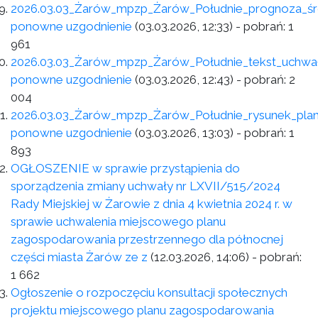
2026.03.03_Żarów_mpzp_Żarów_Południe_prognoza_ś
ponowne uzgodnienie
(03.03.2026, 12:33)
- pobrań:
1
961
2026.03.03_Żarów_mpzp_Żarów_Południe_tekst_uchwał
ponowne uzgodnienie
(03.03.2026, 12:43)
- pobrań:
2
004
2026.03.03_Żarów_mpzp_Żarów_Południe_rysunek_pla
ponowne uzgodnienie
(03.03.2026, 13:03)
- pobrań:
1
893
OGŁOSZENIE w sprawie przystąpienia do
sporządzenia zmiany uchwały nr LXVII/515/2024
Rady Miejskiej w Żarowie z dnia 4 kwietnia 2024 r. w
sprawie uchwalenia miejscowego planu
zagospodarowania przestrzennego dla północnej
części miasta Żarów ze z
(12.03.2026, 14:06)
- pobrań:
1 662
Ogłoszenie o rozpoczęciu konsultacji społecznych
projektu miejscowego planu zagospodarowania