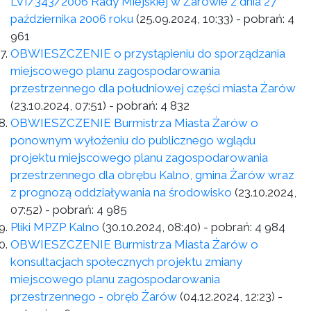
LVI/343/2006 Rady Miejskiej w Żarowie z dnia 27
października 2006 roku
(25.09.2024, 10:33)
- pobrań:
4
961
OBWIESZCZENIE o przystąpieniu do sporządzania
miejscowego planu zagospodarowania
przestrzennego dla południowej części miasta Żarów
(23.10.2024, 07:51)
- pobrań:
4 832
OBWIESZCZENIE Burmistrza Miasta Żarów o
ponownym wyłożeniu do publicznego wglądu
projektu miejscowego planu zagospodarowania
przestrzennego dla obrębu Kalno, gmina Żarów wraz
z prognozą oddziaływania na środowisko
(23.10.2024,
07:52)
- pobrań:
4 985
Pliki MPZP Kalno
(30.10.2024, 08:40)
- pobrań:
4 984
OBWIESZCZENIE Burmistrza Miasta Żarów o
konsultacjach społecznych projektu zmiany
miejscowego planu zagospodarowania
przestrzennego - obręb Żarów
(04.12.2024, 12:23)
-