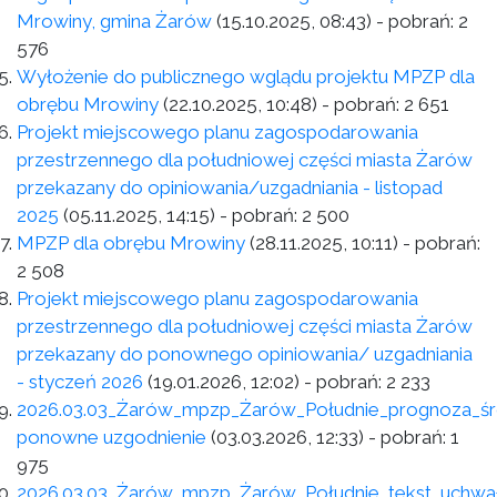
Mrowiny, gmina Żarów
(15.10.2025, 08:43)
- pobrań:
2
576
Wyłożenie do publicznego wglądu projektu MPZP dla
obrębu Mrowiny
(22.10.2025, 10:48)
- pobrań:
2 651
Projekt miejscowego planu zagospodarowania
przestrzennego dla południowej części miasta Żarów
przekazany do opiniowania/uzgadniania - listopad
2025
(05.11.2025, 14:15)
- pobrań:
2 500
MPZP dla obrębu Mrowiny
(28.11.2025, 10:11)
- pobrań:
2 508
Projekt miejscowego planu zagospodarowania
przestrzennego dla południowej części miasta Żarów
przekazany do ponownego opiniowania/ uzgadniania
- styczeń 2026
(19.01.2026, 12:02)
- pobrań:
2 233
2026.03.03_Żarów_mpzp_Żarów_Południe_prognoza_ś
ponowne uzgodnienie
(03.03.2026, 12:33)
- pobrań:
1
975
2026.03.03_Żarów_mpzp_Żarów_Południe_tekst_uchwał