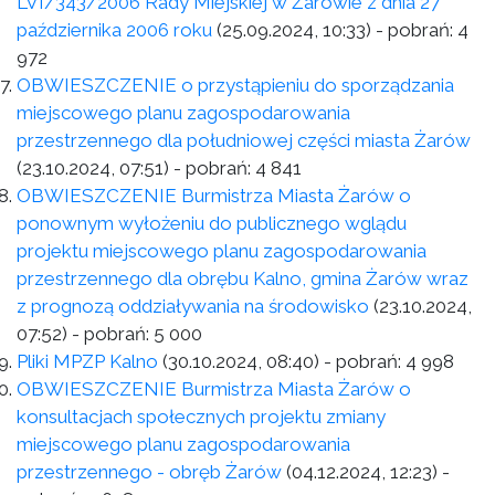
LVI/343/2006 Rady Miejskiej w Żarowie z dnia 27
października 2006 roku
(25.09.2024, 10:33)
- pobrań:
4
972
OBWIESZCZENIE o przystąpieniu do sporządzania
miejscowego planu zagospodarowania
przestrzennego dla południowej części miasta Żarów
(23.10.2024, 07:51)
- pobrań:
4 841
OBWIESZCZENIE Burmistrza Miasta Żarów o
ponownym wyłożeniu do publicznego wglądu
projektu miejscowego planu zagospodarowania
przestrzennego dla obrębu Kalno, gmina Żarów wraz
z prognozą oddziaływania na środowisko
(23.10.2024,
07:52)
- pobrań:
5 000
Pliki MPZP Kalno
(30.10.2024, 08:40)
- pobrań:
4 998
OBWIESZCZENIE Burmistrza Miasta Żarów o
konsultacjach społecznych projektu zmiany
miejscowego planu zagospodarowania
przestrzennego - obręb Żarów
(04.12.2024, 12:23)
-