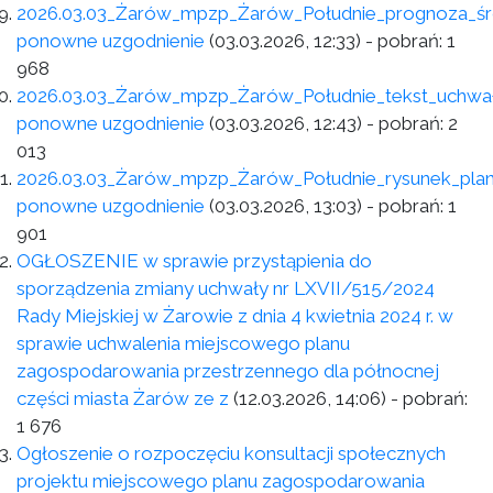
2026.03.03_Żarów_mpzp_Żarów_Południe_prognoza_ś
ponowne uzgodnienie
(03.03.2026, 12:33)
- pobrań:
1
968
2026.03.03_Żarów_mpzp_Żarów_Południe_tekst_uchwał
ponowne uzgodnienie
(03.03.2026, 12:43)
- pobrań:
2
013
2026.03.03_Żarów_mpzp_Żarów_Południe_rysunek_pla
ponowne uzgodnienie
(03.03.2026, 13:03)
- pobrań:
1
901
OGŁOSZENIE w sprawie przystąpienia do
sporządzenia zmiany uchwały nr LXVII/515/2024
Rady Miejskiej w Żarowie z dnia 4 kwietnia 2024 r. w
sprawie uchwalenia miejscowego planu
zagospodarowania przestrzennego dla północnej
części miasta Żarów ze z
(12.03.2026, 14:06)
- pobrań:
1 676
Ogłoszenie o rozpoczęciu konsultacji społecznych
projektu miejscowego planu zagospodarowania