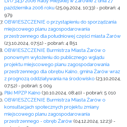
LVI/343/2006 Rady Miejskiej w Żarowie z dnia 27
października 2006 roku
(25.09.2024, 10:33)
- pobrań:
4
979
OBWIESZCZENIE o przystąpieniu do sporządzania
miejscowego planu zagospodarowania
przestrzennego dla południowej części miasta Żarów
(23.10.2024, 07:51)
- pobrań:
4 851
OBWIESZCZENIE Burmistrza Miasta Żarów o
ponownym wyłożeniu do publicznego wglądu
projektu miejscowego planu zagospodarowania
przestrzennego dla obrębu Kalno, gmina Żarów wraz
z prognozą oddziaływania na środowisko
(23.10.2024,
07:52)
- pobrań:
5 009
Pliki MPZP Kalno
(30.10.2024, 08:40)
- pobrań:
5 010
OBWIESZCZENIE Burmistrza Miasta Żarów o
konsultacjach społecznych projektu zmiany
miejscowego planu zagospodarowania
przestrzennego - obręb Żarów
(04.12.2024, 12:23)
-