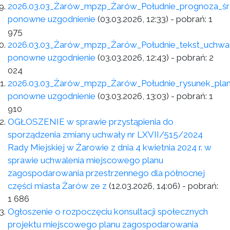
2026.03.03_Żarów_mpzp_Żarów_Południe_prognoza_ś
ponowne uzgodnienie
(03.03.2026, 12:33)
- pobrań:
1
975
2026.03.03_Żarów_mpzp_Żarów_Południe_tekst_uchwał
ponowne uzgodnienie
(03.03.2026, 12:43)
- pobrań:
2
024
2026.03.03_Żarów_mpzp_Żarów_Południe_rysunek_pla
ponowne uzgodnienie
(03.03.2026, 13:03)
- pobrań:
1
910
OGŁOSZENIE w sprawie przystąpienia do
sporządzenia zmiany uchwały nr LXVII/515/2024
Rady Miejskiej w Żarowie z dnia 4 kwietnia 2024 r. w
sprawie uchwalenia miejscowego planu
zagospodarowania przestrzennego dla północnej
części miasta Żarów ze z
(12.03.2026, 14:06)
- pobrań:
1 686
Ogłoszenie o rozpoczęciu konsultacji społecznych
projektu miejscowego planu zagospodarowania