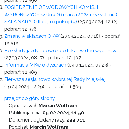
pobrań:
12 398
POSIEDZENIE OBWODOWYCH KOMISJI
WYBORCZYCH w dniu 26 marca 2024 r. (szkolenie)
SALA NARAD (II piętro pokój 19)
(25.03.2024, 12:12)
-
pobrań:
12 376
Zmiany w składach OKW
(27.03.2024, 07:18)
- pobrań:
12 512
Rozkłady jazdy - dowóz do lokali w dniu wyborów
(27.03.2024, 08:17)
- pobrań:
12 407
Informacja MKw o dyżurach
(04.04.2024, 07:23)
-
pobrań:
12 389
Pierwsza sesja nowo wybranej Rady Miejskiej
(19.04.2024, 12:29)
- pobrań:
11 509
przejdź do góry strony
Opublikował:
Marcin Wolfram
Publikacja dnia:
05.02.2024, 11:50
Dokument oglądany razy:
244 711
Podpisał:
Marcin Wolfram