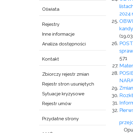
lista
Oświata
2024 r
OBWIE
Rejestry
kandy
Inne informacje
(19.03
POSTA
Analiza dostępności
spraw
571
Kontakt
Mater
POSI
Zbiorczy rejestr zmian
NARAD
Rejestr stron usuniętych
Zmian
Sytuacje kryzysowe
Rozkł
Infor
Rejestr umów
Pierw
Przydatne strony
przej
Opu