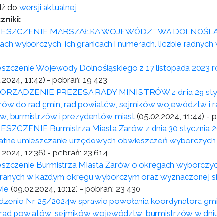
dź do
wersji aktualnej
.
zniki:
ESZCZENIE MARSZAŁKA WOJEWÓDZTWA DOLNOŚLĄSKIEGO 
ach wyborczych, ich granicach i numerach, liczbie radnych
szczenie Wojewody Dolnośląskiego z 17 listopada 2023 ro
.2024, 11:42)
- pobrań:
19 423
RZĄDZENIE PREZESA RADY MINISTRÓW z dnia 29 styczni
ów do rad gmin, rad powiatów, sejmików województw i ra
w, burmistrzów i prezydentów miast
(05.02.2024, 11:44)
- p
SZCZENIE Burmistrza Miasta Żarów z dnia 30 stycznia 20
atne umieszczanie urzędowych obwieszczeń wyborczych 
.2024, 12:36)
- pobrań:
23 614
szczenie Burmistrza Miasta Żarów o okręgach wyborczych, 
ranych w każdym okręgu wyborczym oraz wyznaczonej sied
ie
(09.02.2024, 10:12)
- pobrań:
23 430
dzenie Nr 25/2024w sprawie powołania koordynatora gmin
 rad powiatów, sejmików województw, burmistrzów w dniu