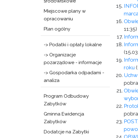
środowiskowe
INFOR
Miejscowe plany w
marca
opracowaniu
Obwie
11:35)
Plan ogólny
Infor
Infor
-> Podatki i opłaty lokalne
(15.03
-> Organizacje
Infor
pozarządowe - informacje
roku
-> Gospodarka odpadami -
Uchwa
analiza
pobra
Obwie
Program Odbudowy
wybor
Zabytków
Proto
pobra
Gminna Ewidencja
POSTA
Zabytków
powoł
Dodatcje na Zabytki
OBWIE