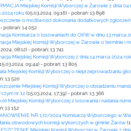
MACJA Miejskiej Komisji Wyborczej w Żarowie z dnia 04 m
 2024 roku
(05.03.2024, 09:16)
- pobrań:
13 898
szczenie o możliwości dokonania dodatkowych zgłoszeń 
- pobrań:
14 052
macja Komisarza o losowaniach do OKW w dniu 13 marca 
macja Miejskiej Komisji Wyborczej w Żarowie o terminie i
.2024, 08:12)
- pobrań:
13 741
macja Miejskiej Komisji Wyborczej z dnia 14 marca 2024 ro
(15.03.2024, 09:44)
- pobrań:
13 805
ła Miejskiej Komisji Wyborczej o nieprzeprowadzaniu gło
ń:
13 520
szczenie Miejskiej Komisji Wyborczej o obsadzeniu mand
czym nr 12
(15.03.2024, 17:39)
- pobrań:
13 366
kół Miejskiej Komisji Wyborczej z losowania i nadania nu
ń:
13 152
NOWIENIE NR 172/2024 Komisarza Wyborczego w Wałbrzy
ania obwodowych komisji wyborczych w gminie Żarów
(
SZCZENIE Miejskiej Komisji Wyborczej w Żarowie z dnia 