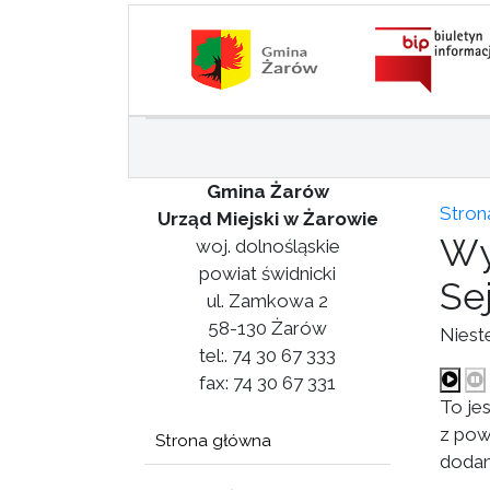
Gmina Żarów
Stron
Urząd Miejski w Żarowie
Wy
woj. dolnośląskie
powiat świdnicki
Se
ul. Zamkowa 2
58-130 Żarów
Niest
tel:. 74 30 67 333
fax: 74 30 67 331
To je
z pow
Strona główna
dodan