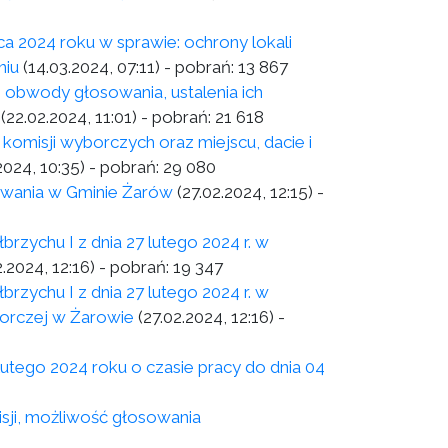
a 2024 roku w sprawie: ochrony lokali
niu
(14.03.2024, 07:11)
- pobrań:
13 867
 obwody głosowania, ustalenia ich
(22.02.2024, 11:01)
- pobrań:
21 618
omisji wyborczych oraz miejscu, dacie i
2024, 10:35)
- pobrań:
29 080
wania w Gminie Żarów
(27.02.2024, 12:15)
-
chu I z dnia 27 lutego 2024 r. w
2.2024, 12:16)
- pobrań:
19 347
chu I z dnia 27 lutego 2024 r. w
borczej w Żarowie
(27.02.2024, 12:16)
-
utego 2024 roku o czasie pracy do dnia 04
ji, możliwość głosowania