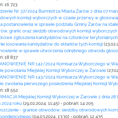
ń:
16 723
dzenie Nr 37/2024 Burmistrza Miasta Żarów z dnia 07 marc
owych komisji wyborczych w czasie przerwy w głosowa
a postanowienia w sprawie podziału Gminy Żarów na stałe
ów, granic oraz siedzib obwodowych komisji wyborczych
kowe zgłoszenia kandydatów na członków terytorialnych k
nie losowania kandydatów do składów tych komisji
(23.02.
nowienie w sprawie utworzenia odrębnego obwodu głoso
ń:
18 837
NOWIENIE NR 142/2024 Komisarza Wyborczego w Wałbrzy
ie powołania Miejskiej Komisji Wyborczej w Żarowie
(27.0
NOWIENIE NR 143/2024 Komisarza Wyborczego w Wałbrzy
ie zwołania pierwszego posiedzenia Miejskiej Komisji Wy
ń:
18 552
MACJA Miejskiej Komisji Wyborczej w Żarowie z dnia 28 l
 2024 roku
(29.02.2024, 11:45)
- pobrań:
14 205
szczenie - granice obwodów, siedziby obwodowych komis
pondencyjnego
(04.03.2024, 13:30)
- pobrań:
12 435