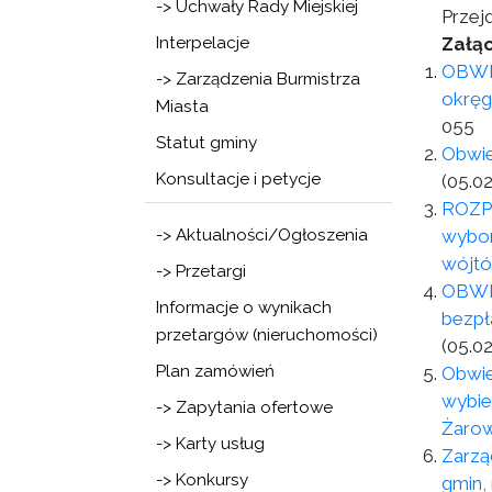
-> Uchwały Rady Miejskiej
Przej
Interpelacje
Załąc
OBWI
-> Zarządzenia Burmistrza
okręg
Miasta
055
Statut gminy
Obwie
Konsultacje i petycje
(05.02
ROZPO
-> Aktualności/Ogłoszenia
wybor
wójtó
-> Przetargi
OBWIE
Informacje o wynikach
bezpł
przetargów (nieruchomości)
(05.02
Plan zamówień
Obwie
wybie
-> Zapytania ofertowe
Żarow
-> Karty usług
Zarzą
-> Konkursy
gmin,