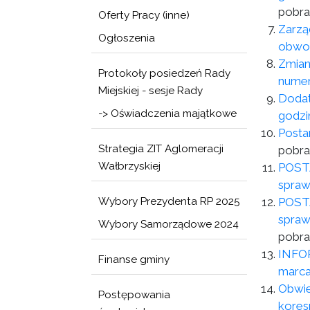
pobra
Oferty Pracy (inne)
Zarzą
Ogłoszenia
obwod
Zmian
Protokoły posiedzeń Rady
numer
Miejskiej - sesje Rady
Dodat
-> Oświadczenia majątkowe
godzi
Posta
Strategia ZIT Aglomeracji
pobra
Wałbrzyskiej
POSTA
spraw
Wybory Prezydenta RP 2025
POSTA
spraw
Wybory Samorządowe 2024
pobra
INFOR
Finanse gminy
marca
Obwie
Postępowania
kores