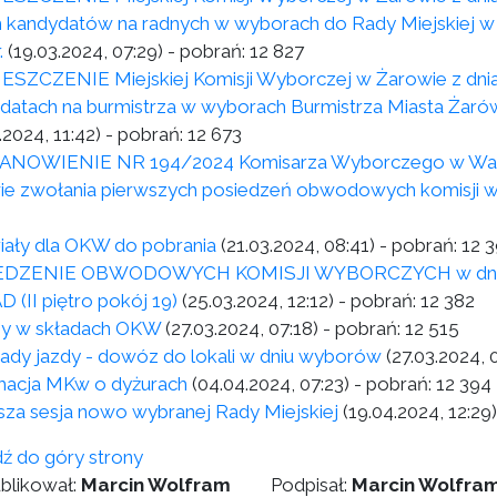
ch kandydatów na radnych w wyborach do Rady Miejskiej w
.
(19.03.2024, 07:29)
- pobrań:
12 827
SZCZENIE Miejskiej Komisji Wyborczej w Żarowie z dnia 
datach na burmistrza w wyborach Burmistrza Miasta Żarów 
.2024, 11:42)
- pobrań:
12 673
NOWIENIE NR 194/2024 Komisarza Wyborczego w Wałbrzy
ie zwołania pierwszych posiedzeń obwodowych komisji 
iały dla OKW do pobrania
(21.03.2024, 08:41)
- pobrań:
12 
EDZENIE OBWODOWYCH KOMISJI WYBORCZYCH w dniu 26 
 (II piętro pokój 19)
(25.03.2024, 12:12)
- pobrań:
12 382
y w składach OKW
(27.03.2024, 07:18)
- pobrań:
12 515
ady jazdy - dowóz do lokali w dniu wyborów
(27.03.2024, 
macja MKw o dyżurach
(04.04.2024, 07:23)
- pobrań:
12 394
sza sesja nowo wybranej Rady Miejskiej
(19.04.2024, 12:29)
dź do góry strony
blikował:
Marcin Wolfram
Podpisał:
Marcin Wolfra