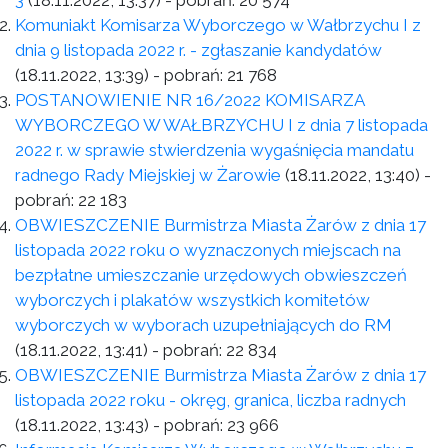
3
(18.11.2022, 13:37)
- pobrań:
20 574
Komuniakt Komisarza Wyborczego w Wałbrzychu I z
dnia 9 listopada 2022 r. - zgłaszanie kandydatów
(18.11.2022, 13:39)
- pobrań:
21 768
POSTANOWIENIE NR 16/2022 KOMISARZA
WYBORCZEGO W WAŁBRZYCHU I z dnia 7 listopada
2022 r. w sprawie stwierdzenia wygaśnięcia mandatu
radnego Rady Miejskiej w Żarowie
(18.11.2022, 13:40)
-
pobrań:
22 183
OBWIESZCZENIE Burmistrza Miasta Żarów z dnia 17
listopada 2022 roku o wyznaczonych miejscach na
bezpłatne umieszczanie urzędowych obwieszczeń
wyborczych i plakatów wszystkich komitetów
wyborczych w wyborach uzupełniających do RM
(18.11.2022, 13:41)
- pobrań:
22 834
OBWIESZCZENIE Burmistrza Miasta Żarów z dnia 17
listopada 2022 roku - okręg, granica, liczba radnych
(18.11.2022, 13:43)
- pobrań:
23 966