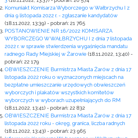
3
(18.11.2022, 13:37)
- pobrań:
20 574
Komuniakt Komisarza Wyborczego w Wałbrzychu I z
dnia 9 listopada 2022 r. - zgłaszanie kandydatów
(18.11.2022, 13:39)
- pobrań:
21 765
POSTANOWIENIE NR 16/2022 KOMISARZA
WYBORCZEGO W WAŁBRZYCHU I z dnia 7 listopada
2022 r. w sprawie stwierdzenia wygaśnięcia mandatu
radnego Rady Miejskiej w Żarowie
(18.11.2022, 13:40)
-
pobrań:
22 179
OBWIESZCZENIE Burmistrza Miasta Żarów z dnia 17
listopada 2022 roku o wyznaczonych miejscach na
bezpłatne umieszczanie urzędowych obwieszczeń
wyborczych i plakatów wszystkich komitetów
wyborczych w wyborach uzupełniających do RM
(18.11.2022, 13:41)
- pobrań:
22 832
OBWIESZCZENIE Burmistrza Miasta Żarów z dnia 17
listopada 2022 roku - okręg, granica, liczba radnych
(18.11.2022, 13:43)
- pobrań:
23 965