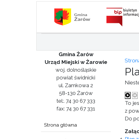
Gmina Żarów
Stron
Urząd Miejski w Żarowie
Pl
woj. dolnośląskie
powiat świdnicki
Niest
ul. Zamkowa 2
58-130 Żarów
tel:. 74 30 67 333
To je
fax: 74 30 67 331
z pow
Do po
Strona główna
Załąc