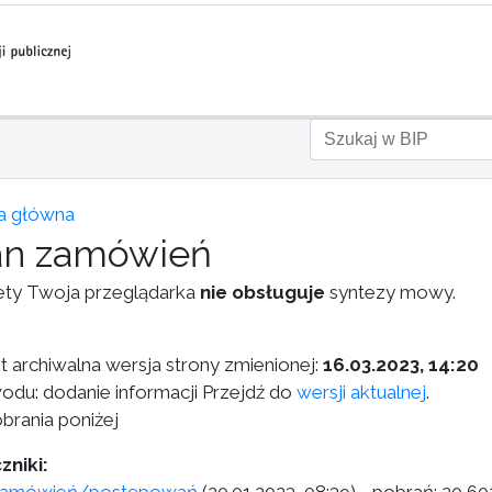
a główna
an zamówień
ety Twoja przeglądarka
nie obsługuje
syntezy mowy.
st archiwalna wersja strony zmienionej:
16.03.2023, 14:20
odu: dodanie informacji Przejdź do
wersji aktualnej
.
brania poniżej
zniki: