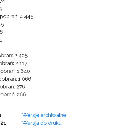
74
9
 pobrań:
4 445
15
38
1
6
obrań:
2 405
obrań:
2 117
pobrań:
1 640
pobrań:
1 066
obrań:
276
pobrań:
266
m
Wersje archiwalne
021
Wersja do druku