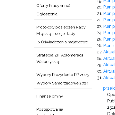
Plan p
Oferty Pracy (inne)
Plan p
Plan 
Ogłoszenia
Plan p
Plan p
Protokoły posiedzeń Rady
Plan p
Miejskiej - sesje Rady
Plan p
-> Oświadczenia majątkowe
Plan 
Aktua
Strategia ZIT Aglomeracji
Aktua
Wałbrzyskiej
Aktua
Aktua
Wybory Prezydenta RP 2025
Aktua
Wybory Samorządowe 2024
przej
Opu
Finanse gminy
Publ
15:
Postępowania
Dok