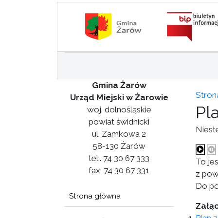
Gmina Żarów
Stron
Urząd Miejski w Żarowie
Pl
woj. dolnośląskie
powiat świdnicki
Niest
ul. Zamkowa 2
58-130 Żarów
tel:. 74 30 67 333
To je
fax: 74 30 67 331
z pow
Do po
Strona główna
Załąc