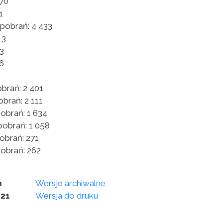
70
1
 pobrań:
4 433
13
3
6
0
obrań:
2 401
obrań:
2 111
pobrań:
1 634
pobrań:
1 058
obrań:
271
pobrań:
262
m
Wersje archiwalne
021
Wersja do druku