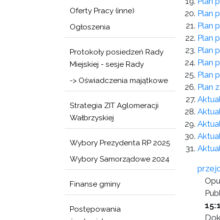
Plan p
Oferty Pracy (inne)
Plan p
Plan 
Ogłoszenia
Plan p
Plan p
Protokoły posiedzeń Rady
Plan p
Miejskiej - sesje Rady
Plan p
-> Oświadczenia majątkowe
Plan 
Aktua
Strategia ZIT Aglomeracji
Aktua
Wałbrzyskiej
Aktua
Aktua
Wybory Prezydenta RP 2025
Aktua
Wybory Samorządowe 2024
przej
Opu
Finanse gminy
Publ
15:
Postępowania
Dok