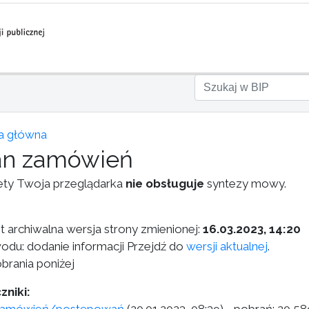
a główna
an zamówień
ety Twoja przeglądarka
nie obsługuje
syntezy mowy.
st archiwalna wersja strony zmienionej:
16.03.2023, 14:20
odu: dodanie informacji Przejdź do
wersji aktualnej
.
brania poniżej
zniki: