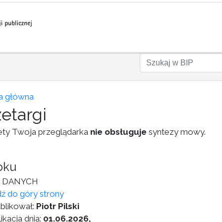
a główna
zetargi
ety Twoja przeglądarka
nie obsługuje
syntezy mowy.
oku
 DANYCH
dź do góry strony
blikował:
Piotr Pilski
ikacja dnia:
01.06.2026,