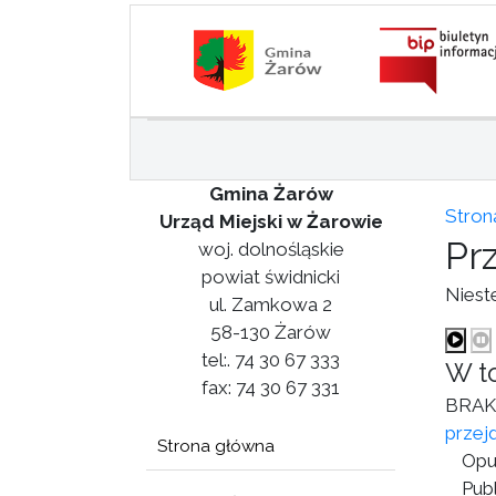
Gmina Żarów
Stron
Urząd Miejski w Żarowie
Pr
woj. dolnośląskie
powiat świdnicki
Niest
ul. Zamkowa 2
58-130 Żarów
tel:. 74 30 67 333
W t
fax: 74 30 67 331
BRAK
przej
Strona główna
Opu
Publ