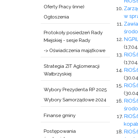
RiOŚ.
Oferty Pracy (inne)
Zarzą
w spra
Ogłoszenia
Zawia
środ
Protokoły posiedzeń Rady
NGPiL
Miejskiej - sesje Rady
(17.04
-> Oświadczenia majątkowe
RiOŚ.
(17.04
Strategia ZIT Aglomeracji
RiOŚ.
Wałbrzyskiej
(30.04
RiOŚ.
Wybory Prezydenta RP 2025
(30.04
Wybory Samorządowe 2024
RiOŚ.
środo
Finanse gminy
RiOŚ.
kopal
Postępowania
RiOŚ.