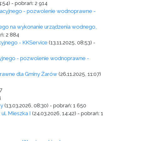
4:54)
- pobrań:
2 914
tracyjnego - pozwolenie wodnoprawne -
ego na wykonanie urządzenia wodnego,
ań:
2 884
cyjnego - KKService
(13.11.2025, 08:53)
-
cyjnego - pozwolenie wodnoprawne -
prawne dla Gminy Żarów
(26.11.2025, 11:07)
7
4
ny
(13.03.2026, 08:30)
- pobrań:
1 650
ul. Mieszka I
(24.03.2026, 14:42)
- pobrań:
1