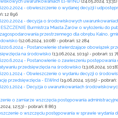
wiskowych uwarunkowaniach El-WIND
(24.05.2024, 13:31)
6220.2.2024 - obwieszczenie o wydanej decyzji i udpostępni
ń:
12 896
6220.2.2024 - decyzja o środowiskowych uwarunkowaniac
SZCZENIE Burmistrza Miasta Żarów o wyłożeniu do pub
 zagospodarowania przestrzennego dla obrębu Kalno, gmi
odowisko
(12.06.2024, 10:08)
- pobrań:
12 284
6220.6.2024 - Postanowienie stwierdzające obowiązek pr
sięwzięcia na środowisko
(13.06.2024, 10:19)
- pobrań:
11 7
6220.6.2024 - Postanowienie o zawieszeniu postępowania 
aływaniu przedsięwzięcia na środowisko
(13.06.2024, 10:18
6220.1.2024 - Obwieszczenie o wydaniu decyzji o środo
zację przedsięwzięcia - ElWind
(19.06.2024, 15:05)
- pobrań:
6220.1.2024 - Decyzja o uwarunkowaniach środowiskowyc
zenie o zamiarze wszczęcia postępowania administracyj
.2024, 12:53)
- pobrań:
8 863
szczenie o wszczęciu postępowania w sprawie wydania d