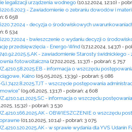
ie legalizacji urządzenia wodnego
(10.12.2024, 12:10)
- pob
6220.6.2023 - Zawiadomienie o zebraniu dowodów i materi
ń:
6 658
6220.7.2024 - decyzja o środowiskowych uwarunkowaniac
ń:
6 534
6220.7.2024 - bwieszczenie o wydaniu decyzji o środowi
zację przedsięwzięcia - Energo-Wind
(17.12.2024, 14:37)
- po
40.92.2025.5.AK - zawiadomienie Starosty świdnickiego - z
rownia fotowoltaiczna
(27.02.2025, 11:37)
- pobrań:
5 757
Z.4210.58.2025.EB - informacja o wszczęciu postępowania
iągowe, Kalno
(05.05.2025, 13:39)
- pobrań:
5 086
.I.7422.8.2025.TJT - wszczęcie postępowania administrac
limowice"
(09.06.2025, 13:17)
- pobrań:
4 608
Z.4210.141.2025.SC - informacja o wszczęciu postęowani
.2025, 15:32)
- pobrań:
3 530
Z.4210.166.2025.AK - OBWIESZCZENIE o wszczęciu postę
oprawne
(01.10.2025, 10:14)
- pobrań:
3 075
Z.4210.120.2025.AK - w sprawie wydania dla YVS Udanin Fa