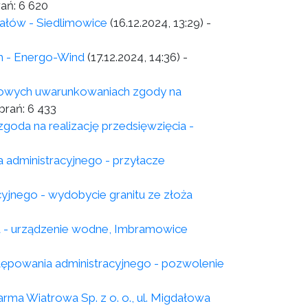
rań:
6 620
ałów - Siedlimowice
(16.12.2024, 13:29)
-
h - Energo-Wind
(17.12.2024, 14:36)
-
skowych uwarunkowaniach zgody na
brań:
6 433
goda na realizację przedsięwzięcia -
 administracyjnego - przyłacze
yjnego - wydobycie granitu ze złoża
a - urządzenie wodne, Imbramowice
powania administracyjnego - pozwolenie
rma Wiatrowa Sp. z o. o., ul. Migdałowa