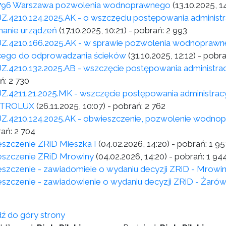
796 Warszawa pozwolenia wodnoprawnego
(13.10.2025, 1
Z.4210.124.2025.AK - o wszczęciu postępowania adminis
anie urządzeń
(17.10.2025, 10:21)
- pobrań:
2 993
Z.4210.166.2025.AK - w sprawie pozwolenia wodnoprawn
cego do odprowadzania ścieków
(31.10.2025, 12:12)
- pobr
Z.4210.132.2025.AB - wszczęcie postępowania administra
ń:
2 730
Z.4211.21.2025.MK - wszczęcie postępowania administra
TROLUX
(26.11.2025, 10:07)
- pobrań:
2 762
Z.4210.124.2025.AK - obwieszczenie, pozwolenie wodno
rań:
2 704
szczenie ZRiD Mieszka I
(04.02.2026, 14:20)
- pobrań:
1 95
szczenie ZRiD Mrowiny
(04.02.2026, 14:20)
- pobrań:
1 94
szczenie - zawiadomieie o wydaniu decyzji ZRiD - Mrowi
szczenie - zawiadowienie o wydaniu decyzji ZRiD - Żarów 
dź do góry strony