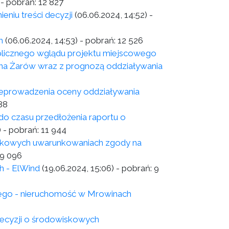
- pobrań:
12 827
eniu treści decyzji
(06.06.2024, 14:52)
-
h
(06.06.2024, 14:53)
- pobrań:
12 526
licznego wglądu projektu miejscowego
na Żarów wraz z prognozą oddziaływania
zeprowadzenia oceny oddziaływania
88
do czasu przedłożenia raportu o
)
- pobrań:
11 944
wiskowych uwarunkowaniach zgody na
9 096
h - ElWind
(19.06.2024, 15:06)
- pobrań:
9
nego - nieruchomość w Mrowinach
ecyzji o środowiskowych