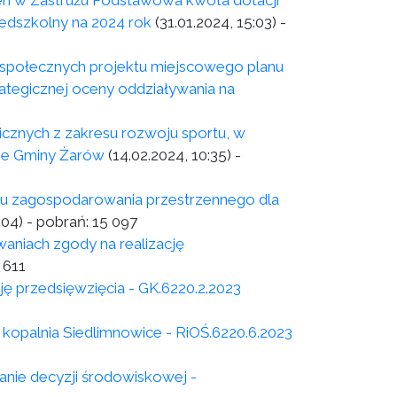
 w Zastrużu Podstawowa kwota dotacji
edszkolny na 2024 rok
(31.01.2024, 15:03)
-
łecznych projektu miejscowego planu
tegicznej oceny oddziaływania na
licznych z zakresu rozwoju sportu, w
nie Gminy Żarów
(14.02.2024, 10:35)
-
nu zagospodarowania przestrzennego dla
:04)
- pobrań:
15 097
niach zgody na realizację
 611
ę przedsięwzięcia - GK.6220.2.2023
kopalnia Siedlimnowice - RiOŚ.6220.6.2023
nie decyzji środowiskowej -