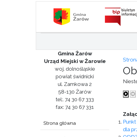
Gmina Żarów
Stron
Urząd Miejski w Żarowie
Ob
woj. dolnośląskie
powiat świdnicki
Niest
ul. Zamkowa 2
58-130 Żarów
tel:. 74 30 67 333
fax: 74 30 67 331
Załąc
Punkt
Strona główna
dla p