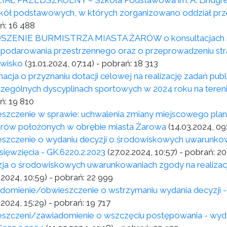
AŁ PRZEDSZKOLNY – Szkoła Podstawowa im. A. Lindgren
zkół podstawowych, w których zorganizowano oddział prz
ń:
16 488
ZENIE BURMISTRZA MIASTA ŻARÓW o konsultacjach spo
podarowania przestrzennego oraz o przeprowadzeniu stra
wisko
(31.01.2024, 07:14)
- pobrań:
18 313
macja o przyznaniu dotacji celowej na realizację zadań pub
zególnych dyscyplinach sportowych w 2024 roku na tere
ń:
19 810
szczenie w sprawie: uchwalenia zmiany miejscowego pla
rów położonych w obrębie miasta Żarowa
(14.03.2024, 09
szczenie o wydaniu decyzji o środowiskowych uwarunkowa
sięwzięcia - GK.6220.2.2023
(27.02.2024, 10:57)
- pobrań:
20
ja o środowiskowych uwarunkowaniach zgody na realizacj
.2024, 10:59)
- pobrań:
22 999
domienie/obwieszczenie o wstrzymaniu wydania decyzji - 
.2024, 15:29)
- pobrań:
19 717
szczeni/zawiadomienie o wszczęciu postępowania - wyda