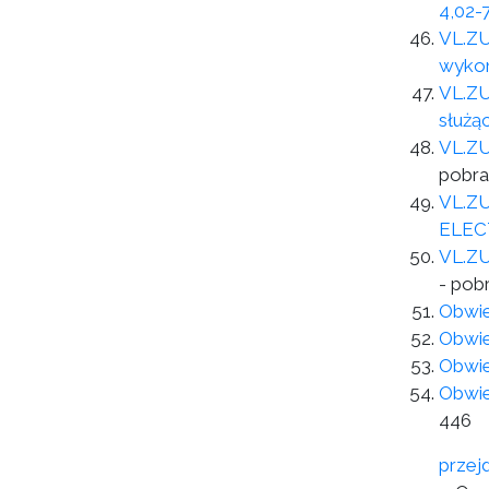
4,02-
VL.ZU
wykon
VL.ZU
służą
VL.ZU
pobra
VL.ZU
ELEC
VL.ZU
- pob
Obwie
Obwie
Obwie
Obwie
446
przej