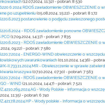
nkowaniach
(12.07.2024, 11:32)
- pobrań:
8 530
6220 6 2024 RDOŚ zawiadomienie OBWIESZCZENIE o wstr
ne po uzupełnieniu
(05.08.2024, 15:22)
- pobrań:
8 172
6220.6.2023 postanowienie o podjęciu zawieszonego pos
6220.6.2024 - RDOŚ zawiadomienie ponowne OBWIESZCZEN
 PCO
(17.09.2024, 14:37)
- pobrań:
7 835
6220.6.2023 - RDOŚ zawiadomienie OBWIESZCZENIE o wst
.2024, 09:22)
- pobrań:
7 580
6220.7.2024 - ENERGO-WIND obwieszczenie o wszczęciu 
dowiskowych uwarunkowaniach
(01.10.2024, 14:36)
- pobra
K-II.733.11.2024.MR - Obwieszczenie w sprawie zatwierdz
kiwania kruszywa
(07.10.2024, 07:30)
- pobrań:
7 563
6220.7.2024 - RDOŚ zawiadomienie OBWIESZCZENIE o wst
GO - WIND
(21.10.2024, 14:47)
- pobrań:
7 521
Z.4210.269.2024.AG - Wody Polskie - informacja o wszczę
.2024, 11:35)
- pobrań:
6 740
Z.4217.8.2024.HP - Wody polskie - Informacja o wszczęci