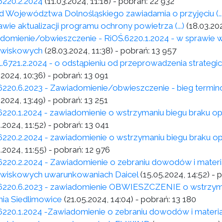
6220.2.2024
(11.03.2024, 11:18)
- pobrań:
22 932
d Województwa Dolnośląskiego zawiadamia o przyjęciu (...) u
wie aktualizacji programu ochrony powietrza (...)
(18.03.202
domienie/obwieszczenie - RiOŚ.6220.1.2024 - w sprawie 
owiskowych
(28.03.2024, 11:38)
- pobrań:
13 957
.6721.2.2024 - o odstąpieniu od przeprowadzenia strategi
.2024, 10:36)
- pobrań:
13 091
6220.6.2023 - Zawiadomienie/obwieszczenie - bieg termin
.2024, 13:49)
- pobrań:
13 251
6220.1.2024 - zawiadomienie o wstrzymaniu biegu braku op
.2024, 11:52)
- pobrań:
13 041
6220.2.2024 - zawiadomienie o wstrzymaniu biegu braku op
.2024, 11:55)
- pobrań:
12 976
6220.2.2024 - Zawiadomienie o zebraniu dowodów i mater
wiskowych uwarunkowaniach Daicel
(15.05.2024, 14:52)
- 
6220.6.2023 - zawiadomienie OBWIESZCZENIE o wstrzyma
nia Siedlimowice
(21.05.2024, 14:04)
- pobrań:
13 180
6220.1.2024 -Zawiadomienie o zebraniu dowodów i materi