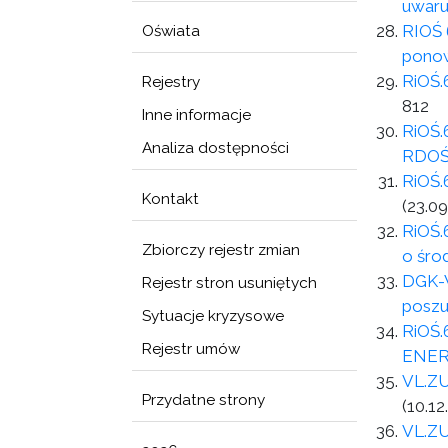
uwaru
RIOŚ 
Oświata
ponow
RiOŚ.
Rejestry
812
Inne informacje
RiOŚ.
Analiza dostępności
RDOŚ
RiOŚ.
Kontakt
(23.09
RiOŚ.
Zbiorczy rejestr zmian
o śro
DGK-W
Rejestr stron usuniętych
poszu
Sytuacje kryzysowe
RiOŚ.
Rejestr umów
ENER
VL.ZU
Przydatne strony
(10.12
VL.ZU