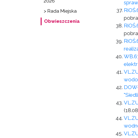
2026
spraw
RiOŚ.
> Rada Miejska
pobra
Obwieszczenia
RiOŚ.
pobra
RiOŚ.
reali
WB.67
elekt
VL.ZU
wodoc
DOW-G
"Sied
VL.ZU
(18.08
VL.ZU
wodn
VL.ZU