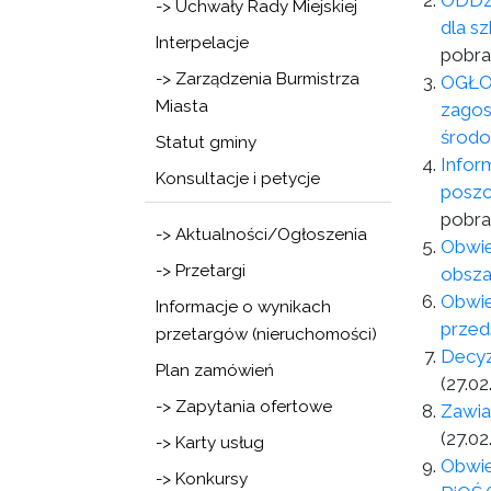
ODDZI
-> Uchwały Rady Miejskiej
dla s
Interpelacje
pobra
-> Zarządzenia Burmistrza
OGŁOS
Miasta
zagos
środo
Statut gminy
Infor
Konsultacje i petycje
poszc
pobra
-> Aktualności/Ogłoszenia
Obwie
-> Przetargi
obsza
Obwie
Informacje o wynikach
przed
przetargów (nieruchomości)
Decyz
Plan zamówień
(27.02
-> Zapytania ofertowe
Zawia
(27.02
-> Karty usług
Obwie
-> Konkursy