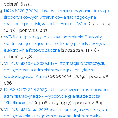
pobrań:
6 534
RiOŚ.6220.7.2024 - bwieszczenie o wydaniu decyzji o
środowiskowych uwarunkowaniach zgody na
realizację przedsięwzięcia - Energo-Wind
(17.12.2024,
14:37)
- pobrań:
6 433
WB.6740.92.2025.5.AK - zawiadomienie Starosty
świdnickiego - zgoda na realizację przedsięwzięcia -
elektrownia fotowoltaiczna
(27.02.2025, 11:37)
-
pobrań:
5 758
VL.ZUZ.4210.58.2025.EB - informacja o wszczęciu
postępowania administracyjnego - przyłacze
wodociągowe, Kalno
(05.05.2025, 13:39)
- pobrań:
5
086
DOW-G.I.7422.8.2025.TJT - wszczęcie postępowania
administracyjnego - wydobycie granitu ze złoża
"Siedlimowice"
(09.06.2025, 13:17)
- pobrań:
4 609
VL.ZUZ.4210.141.2025.SC - informacja o wszczęciu
postęowania - urządzenie wodne, Imbramowice