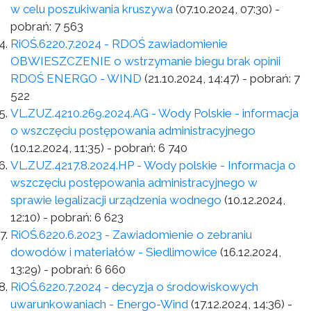
w celu poszukiwania kruszywa
(07.10.2024, 07:30)
-
pobrań:
7 563
RiOŚ.6220.7.2024 - RDOŚ zawiadomienie
OBWIESZCZENIE o wstrzymanie biegu brak opinii
RDOŚ ENERGO - WIND
(21.10.2024, 14:47)
- pobrań:
7
522
VL.ZUZ.4210.269.2024.AG - Wody Polskie - informacja
o wszczęciu postępowania administracyjnego
(10.12.2024, 11:35)
- pobrań:
6 740
VL.ZUZ.4217.8.2024.HP - Wody polskie - Informacja o
wszczęciu postępowania administracyjnego w
sprawie legalizacji urządzenia wodnego
(10.12.2024,
12:10)
- pobrań:
6 623
RiOŚ.6220.6.2023 - Zawiadomienie o zebraniu
dowodów i materiałów - Siedlimowice
(16.12.2024,
13:29)
- pobrań:
6 660
RiOŚ.6220.7.2024 - decyzja o środowiskowych
uwarunkowaniach - Energo-Wind
(17.12.2024, 14:36)
-