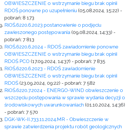
OBWIESZCZENIE o wstrzymanie biegu brak opinii
RDOŚ ponowne po uzupełnieniu
(05.08.2024, 15:22)
-
pobrań:
8 173
RiOŚ.6220.6.2023 postanowienie o podjęciu
zawieszonego postępowania
(09.08.2024, 14:33)
-
pobrań:
7 813
RiOŚ.6220.6.2024 - RDOŚ zawiadomienie ponowne
OBWIESZCZENIE o wstrzymanie biegu brak opinii
RDOŚ PCO
(17.09.2024, 14:37)
- pobrań:
7 835
RiOŚ.6220.6.2023 - RDOŚ zawiadomienie
OBWIESZCZENIE o wstrzymanie biegu brak opinii
RDOŚ
(23.09.2024, 09:22)
- pobrań:
7 582
RiOŚ.6220.7.2024 - ENERGO-WIND obwieszczenie o
wszczęciu postępowania w sprawie wydania decyzji o
środowiskowych uwarunkowaniach
(01.10.2024, 14:36)
- pobrań:
7 570
DGK-WK-II.733.11.2024.MR - Obwieszczenie w
sprawie zatwierdzenia projektu robót geologicznych