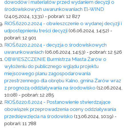
dowodów i materiałów przed wydaniem decyzji o
środowiskowych uwarunkowaniach El-WIND
(24.05.2024, 13:31)
- pobrań:
12 827
RiOŚ.6220.2.2024 - obwieszczenie o wydanej decyzji i
udpostępnieniu treści decyzji
(06.06.2024, 14:52)
-
pobrań:
12 901
RiOŚ.6220.2.2024 - decyzja o środowiskowych
uwarunkowaniach
(06.06.2024, 14:53)
- pobrań:
12 526
OBWIESZCZENIE Burmistrza Miasta Żarów o
wyłożeniu do publicznego wglądu projektu
miejscowego planu zagospodarowania
przestrzennego dla obrębu Kalno, gmina Żarów wraz
z prognozą oddziaływania na środowisko
(12.06.2024,
10:08)
- pobrań:
12 285
RiOŚ.6220.6.2024 - Postanowienie stwierdzające
obowiązek przeprowadzenia oceny oddziaływania
przedsięwzięcia na środowisko
(13.06.2024, 10:19)
-
pobrań:
11 788