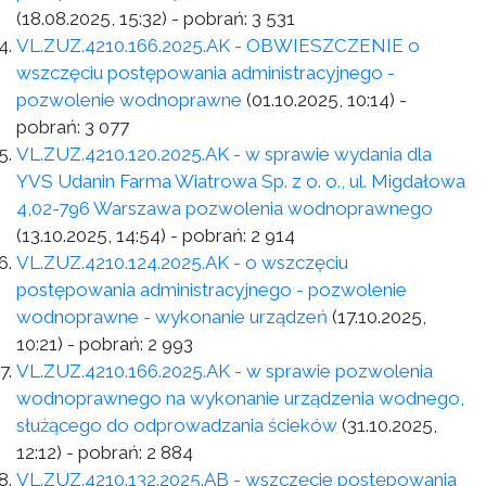
(18.08.2025, 15:32)
- pobrań:
3 531
VL.ZUZ.4210.166.2025.AK - OBWIESZCZENIE o
wszczęciu postępowania administracyjnego -
pozwolenie wodnoprawne
(01.10.2025, 10:14)
-
pobrań:
3 077
VL.ZUZ.4210.120.2025.AK - w sprawie wydania dla
YVS Udanin Farma Wiatrowa Sp. z o. o., ul. Migdałowa
4,02-796 Warszawa pozwolenia wodnoprawnego
(13.10.2025, 14:54)
- pobrań:
2 914
VL.ZUZ.4210.124.2025.AK - o wszczęciu
postępowania administracyjnego - pozwolenie
wodnoprawne - wykonanie urządzeń
(17.10.2025,
10:21)
- pobrań:
2 993
VL.ZUZ.4210.166.2025.AK - w sprawie pozwolenia
wodnoprawnego na wykonanie urządzenia wodnego,
służącego do odprowadzania ścieków
(31.10.2025,
12:12)
- pobrań:
2 884
VL.ZUZ.4210.132.2025.AB - wszczęcie postępowania