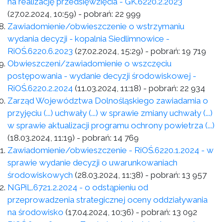
na realizację przedsięwzięcia - GK.6220.2.2023
(27.02.2024, 10:59)
- pobrań:
22 999
Zawiadomienie/obwieszczenie o wstrzymaniu
wydania decyzji - kopalnia Siedlimnowice -
RiOŚ.6220.6.2023
(27.02.2024, 15:29)
- pobrań:
19 719
Obwieszczeni/zawiadomienie o wszczęciu
postępowania - wydanie decyzji środowiskowej -
RiOŚ.6220.2.2024
(11.03.2024, 11:18)
- pobrań:
22 934
Zarząd Województwa Dolnośląskiego zawiadamia o
przyjęciu (...) uchwały (...) w sprawie zmiany uchwały (...)
w sprawie aktualizacji programu ochrony powietrza (...)
(18.03.2024, 11:19)
- pobrań:
14 769
Zawiadomienie/obwieszczenie - RiOŚ.6220.1.2024 - w
sprawie wydanie decyzji o uwarunkowaniach
środowiskowych
(28.03.2024, 11:38)
- pobrań:
13 957
NGPiL.6721.2.2024 - o odstąpieniu od
przeprowadzenia strategicznej oceny oddziaływania
na środowisko
(17.04.2024, 10:36)
- pobrań:
13 092