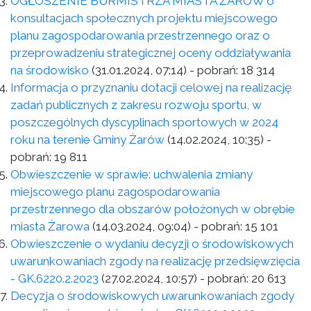
OGŁOSZENIE BURMISTRZA MIASTA ŻARÓW o
konsultacjach społecznych projektu miejscowego
planu zagospodarowania przestrzennego oraz o
przeprowadzeniu strategicznej oceny oddziaływania
na środowisko
(31.01.2024, 07:14)
- pobrań:
18 314
Informacja o przyznaniu dotacji celowej na realizację
zadań publicznych z zakresu rozwoju sportu, w
poszczególnych dyscyplinach sportowych w 2024
roku na terenie Gminy Żarów
(14.02.2024, 10:35)
-
pobrań:
19 811
Obwieszczenie w sprawie: uchwalenia zmiany
miejscowego planu zagospodarowania
przestrzennego dla obszarów położonych w obrębie
miasta Żarowa
(14.03.2024, 09:04)
- pobrań:
15 101
Obwieszczenie o wydaniu decyzji o środowiskowych
uwarunkowaniach zgody na realizację przedsięwzięcia
- GK.6220.2.2023
(27.02.2024, 10:57)
- pobrań:
20 613
Decyzja o środowiskowych uwarunkowaniach zgody