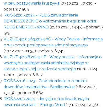
w celu poszukiwania kruszywa
(07.10.2024, 07:30)
-
pobrań:
7 565
RiOŚ.6220.7.2024 - RDOŚ zawiadomienie
OBWIESZCZENIE o wstrzymanie biegu brak opinii
RDOŚ ENERGO - WIND
(21.10.2024, 14:47)
- pobrań:
7
525
VL.ZUZ.4210.269.2024.AG - Wody Polskie - informacja
o wszczęciu postępowania administracyjnego
(10.12.2024, 11:35)
- pobrań:
6 741
VL.ZUZ.4217.8.2024.HP - Wody polskie - Informacja o
wszczęciu postępowania administracyjnego w
sprawie legalizacji urządzenia wodnego
(10.12.2024,
12:10)
- pobrań:
6 627
RiOŚ.6220.6.2023 - Zawiadomienie o zebraniu
dowodów i materiałów - Siedlimowice
(16.12.2024,
13:29)
- pobrań:
6 662
RiOŚ.6220.7.2024 - decyzja o środowiskowych
uwarunkowaniach - Energo-Wind
(17.12.2024, 14:36)
-