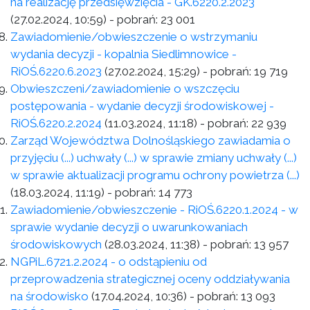
na realizację przedsięwzięcia - GK.6220.2.2023
(27.02.2024, 10:59)
- pobrań:
23 001
Zawiadomienie/obwieszczenie o wstrzymaniu
wydania decyzji - kopalnia Siedlimnowice -
RiOŚ.6220.6.2023
(27.02.2024, 15:29)
- pobrań:
19 719
Obwieszczeni/zawiadomienie o wszczęciu
postępowania - wydanie decyzji środowiskowej -
RiOŚ.6220.2.2024
(11.03.2024, 11:18)
- pobrań:
22 939
Zarząd Województwa Dolnośląskiego zawiadamia o
przyjęciu (...) uchwały (...) w sprawie zmiany uchwały (...)
w sprawie aktualizacji programu ochrony powietrza (...)
(18.03.2024, 11:19)
- pobrań:
14 773
Zawiadomienie/obwieszczenie - RiOŚ.6220.1.2024 - w
sprawie wydanie decyzji o uwarunkowaniach
środowiskowych
(28.03.2024, 11:38)
- pobrań:
13 957
NGPiL.6721.2.2024 - o odstąpieniu od
przeprowadzenia strategicznej oceny oddziaływania
na środowisko
(17.04.2024, 10:36)
- pobrań:
13 093