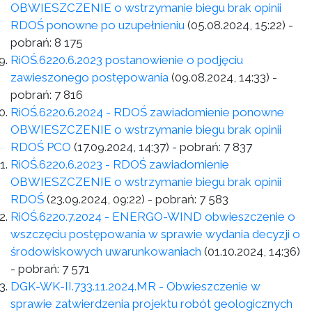
OBWIESZCZENIE o wstrzymanie biegu brak opinii
RDOŚ ponowne po uzupełnieniu
(05.08.2024, 15:22)
-
pobrań:
8 175
RiOŚ.6220.6.2023 postanowienie o podjęciu
zawieszonego postępowania
(09.08.2024, 14:33)
-
pobrań:
7 816
RiOŚ.6220.6.2024 - RDOŚ zawiadomienie ponowne
OBWIESZCZENIE o wstrzymanie biegu brak opinii
RDOŚ PCO
(17.09.2024, 14:37)
- pobrań:
7 837
RiOŚ.6220.6.2023 - RDOŚ zawiadomienie
OBWIESZCZENIE o wstrzymanie biegu brak opinii
RDOŚ
(23.09.2024, 09:22)
- pobrań:
7 583
RiOŚ.6220.7.2024 - ENERGO-WIND obwieszczenie o
wszczęciu postępowania w sprawie wydania decyzji o
środowiskowych uwarunkowaniach
(01.10.2024, 14:36)
- pobrań:
7 571
DGK-WK-II.733.11.2024.MR - Obwieszczenie w
sprawie zatwierdzenia projektu robót geologicznych