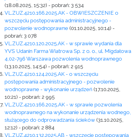
(18.08.2025, 15:32)
- pobrań:
3 534
VL.ZUZ.4210.166.2025.AK - OBWIESZCZENIE o
wszczęciu postępowania administracyjnego -
pozwolenie wodnoprawne
(01.10.2025, 10:14)
-
pobrań:
3 078
VL.ZUZ.4210.120.2025.AK - w sprawie wydania dla
YVS Udanin Farma Wiatrowa Sp. z o. o., ul. Migdałowa
4,02-796 Warszawa pozwolenia wodnoprawnego
(13.10.2025, 14:54)
- pobrań:
2 915
VL.ZUZ.4210.124.2025.AK - o wszczęciu
postępowania administracyjnego - pozwolenie
wodnoprawne - wykonanie urządzeń
(17.10.2025,
10:21)
- pobrań:
2 995
VL.ZUZ.4210.166.2025.AK - w sprawie pozwolenia
wodnoprawnego na wykonanie urządzenia wodnego,
służącego do odprowadzania ścieków
(31.10.2025,
12:12)
- pobrań:
2 884
VL.ZUZ.4210.132.2025.AB - wszczęcie postępowania