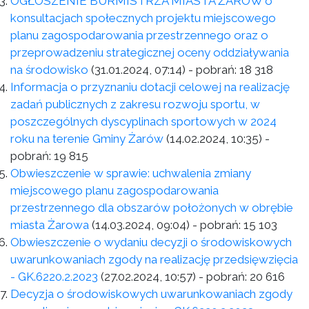
OGŁOSZENIE BURMISTRZA MIASTA ŻARÓW o
konsultacjach społecznych projektu miejscowego
planu zagospodarowania przestrzennego oraz o
przeprowadzeniu strategicznej oceny oddziaływania
na środowisko
(31.01.2024, 07:14)
- pobrań:
18 318
Informacja o przyznaniu dotacji celowej na realizację
zadań publicznych z zakresu rozwoju sportu, w
poszczególnych dyscyplinach sportowych w 2024
roku na terenie Gminy Żarów
(14.02.2024, 10:35)
-
pobrań:
19 815
Obwieszczenie w sprawie: uchwalenia zmiany
miejscowego planu zagospodarowania
przestrzennego dla obszarów położonych w obrębie
miasta Żarowa
(14.03.2024, 09:04)
- pobrań:
15 103
Obwieszczenie o wydaniu decyzji o środowiskowych
uwarunkowaniach zgody na realizację przedsięwzięcia
- GK.6220.2.2023
(27.02.2024, 10:57)
- pobrań:
20 616
Decyzja o środowiskowych uwarunkowaniach zgody