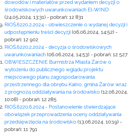
dowodów i materiałów przed wydaniem decyzji o
środowiskowych uwarunkowaniach El-WIND
(24.05.2024, 13:31)
- pobrań:
12 831
RiOŚ.6220.2.2024 - obwieszczenie o wydanej decyzji i
udpostępnieniu treści decyzji
(06.06.2024, 14:52)
-
pobrań:
12 902
RiOŚ.6220.2.2024 - decyzja o środowiskowych
uwarunkowaniach
(06.06.2024, 14:53)
- pobrań:
12 527
OBWIESZCZENIE Burmistrza Miasta Żarów o
wyłożeniu do publicznego wglądu projektu
miejscowego planu zagospodarowania
przestrzennego dla obrębu Kalno, gmina Żarów wraz
z prognozą oddziaływania na środowisko
(12.06.2024,
10:08)
- pobrań:
12 285
RiOŚ.6220.6.2024 - Postanowienie stwierdzające
obowiązek przeprowadzenia oceny oddziaływania
przedsięwzięcia na środowisko
(13.06.2024, 10:19)
-
pobrań:
11 791