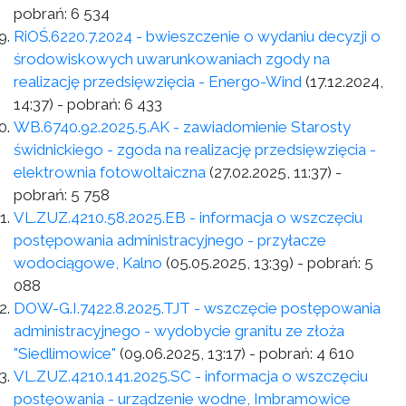
pobrań:
6 534
RiOŚ.6220.7.2024 - bwieszczenie o wydaniu decyzji o
środowiskowych uwarunkowaniach zgody na
realizację przedsięwzięcia - Energo-Wind
(17.12.2024,
14:37)
- pobrań:
6 433
WB.6740.92.2025.5.AK - zawiadomienie Starosty
świdnickiego - zgoda na realizację przedsięwzięcia -
elektrownia fotowoltaiczna
(27.02.2025, 11:37)
-
pobrań:
5 758
VL.ZUZ.4210.58.2025.EB - informacja o wszczęciu
postępowania administracyjnego - przyłacze
wodociągowe, Kalno
(05.05.2025, 13:39)
- pobrań:
5
088
DOW-G.I.7422.8.2025.TJT - wszczęcie postępowania
administracyjnego - wydobycie granitu ze złoża
"Siedlimowice"
(09.06.2025, 13:17)
- pobrań:
4 610
VL.ZUZ.4210.141.2025.SC - informacja o wszczęciu
postęowania - urządzenie wodne, Imbramowice