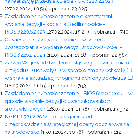
na realizację przedsięwzięcia - GK.6220.2.2023
(27.02.2024, 10:59)
- pobrań:
23 025
Zawiadomienie/obwieszczenie o wstrzymaniu
wydania decyzji - kopalnia Siedlimnowice -
RiOŚ.6220.6.2023
(27.02.2024, 15:29)
- pobrań:
19 740
Obwieszczeni/zawiadomienie o wszczęciu
postępowania - wydanie decyzji środowiskowej -
RiOŚ.6220.2.2024
(11.03.2024, 11:18)
- pobrań:
22 984
Zarząd Województwa Dolnośląskiego zawiadamia o
przyjęciu (...) uchwały (...) w sprawie zmiany uchwały (...)
w sprawie aktualizacji programu ochrony powietrza (...)
(18.03.2024, 11:19)
- pobrań:
14 793
Zawiadomienie/obwieszczenie - RiOŚ.6220.1.2024 - w
sprawie wydanie decyzji o uwarunkowaniach
środowiskowych
(28.03.2024, 11:38)
- pobrań:
13 972
NGPiL.6721.2.2024 - o odstąpieniu od
przeprowadzenia strategicznej oceny oddziaływania
na środowisko
(17.04.2024, 10:36)
- pobrań:
13 112