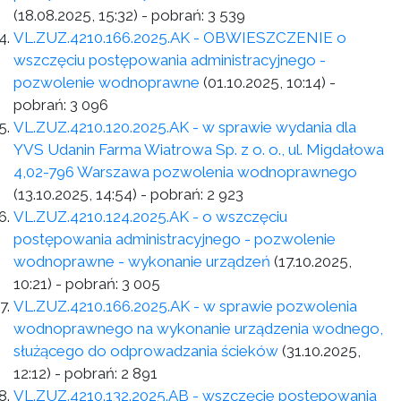
(18.08.2025, 15:32)
- pobrań:
3 539
VL.ZUZ.4210.166.2025.AK - OBWIESZCZENIE o
wszczęciu postępowania administracyjnego -
pozwolenie wodnoprawne
(01.10.2025, 10:14)
-
pobrań:
3 096
VL.ZUZ.4210.120.2025.AK - w sprawie wydania dla
YVS Udanin Farma Wiatrowa Sp. z o. o., ul. Migdałowa
4,02-796 Warszawa pozwolenia wodnoprawnego
(13.10.2025, 14:54)
- pobrań:
2 923
VL.ZUZ.4210.124.2025.AK - o wszczęciu
postępowania administracyjnego - pozwolenie
wodnoprawne - wykonanie urządzeń
(17.10.2025,
10:21)
- pobrań:
3 005
VL.ZUZ.4210.166.2025.AK - w sprawie pozwolenia
wodnoprawnego na wykonanie urządzenia wodnego,
służącego do odprowadzania ścieków
(31.10.2025,
12:12)
- pobrań:
2 891
VL.ZUZ.4210.132.2025.AB - wszczęcie postępowania