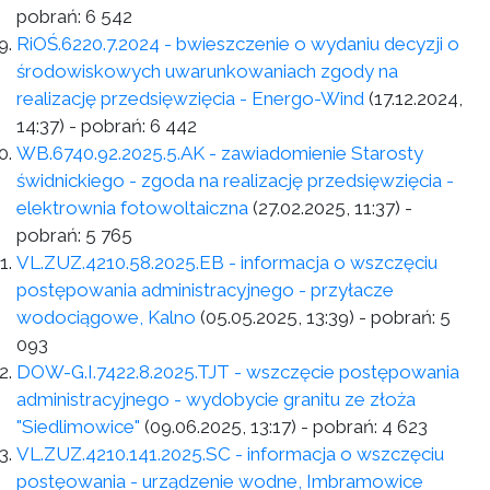
pobrań:
6 542
RiOŚ.6220.7.2024 - bwieszczenie o wydaniu decyzji o
środowiskowych uwarunkowaniach zgody na
realizację przedsięwzięcia - Energo-Wind
(17.12.2024,
14:37)
- pobrań:
6 442
WB.6740.92.2025.5.AK - zawiadomienie Starosty
świdnickiego - zgoda na realizację przedsięwzięcia -
elektrownia fotowoltaiczna
(27.02.2025, 11:37)
-
pobrań:
5 765
VL.ZUZ.4210.58.2025.EB - informacja o wszczęciu
postępowania administracyjnego - przyłacze
wodociągowe, Kalno
(05.05.2025, 13:39)
- pobrań:
5
093
DOW-G.I.7422.8.2025.TJT - wszczęcie postępowania
administracyjnego - wydobycie granitu ze złoża
"Siedlimowice"
(09.06.2025, 13:17)
- pobrań:
4 623
VL.ZUZ.4210.141.2025.SC - informacja o wszczęciu
postęowania - urządzenie wodne, Imbramowice