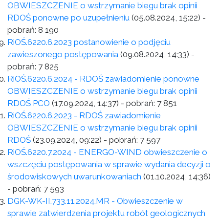
OBWIESZCZENIE o wstrzymanie biegu brak opinii
RDOŚ ponowne po uzupełnieniu
(05.08.2024, 15:22)
-
pobrań:
8 190
RiOŚ.6220.6.2023 postanowienie o podjęciu
zawieszonego postępowania
(09.08.2024, 14:33)
-
pobrań:
7 825
RiOŚ.6220.6.2024 - RDOŚ zawiadomienie ponowne
OBWIESZCZENIE o wstrzymanie biegu brak opinii
RDOŚ PCO
(17.09.2024, 14:37)
- pobrań:
7 851
RiOŚ.6220.6.2023 - RDOŚ zawiadomienie
OBWIESZCZENIE o wstrzymanie biegu brak opinii
RDOŚ
(23.09.2024, 09:22)
- pobrań:
7 597
RiOŚ.6220.7.2024 - ENERGO-WIND obwieszczenie o
wszczęciu postępowania w sprawie wydania decyzji o
środowiskowych uwarunkowaniach
(01.10.2024, 14:36)
- pobrań:
7 593
DGK-WK-II.733.11.2024.MR - Obwieszczenie w
sprawie zatwierdzenia projektu robót geologicznych