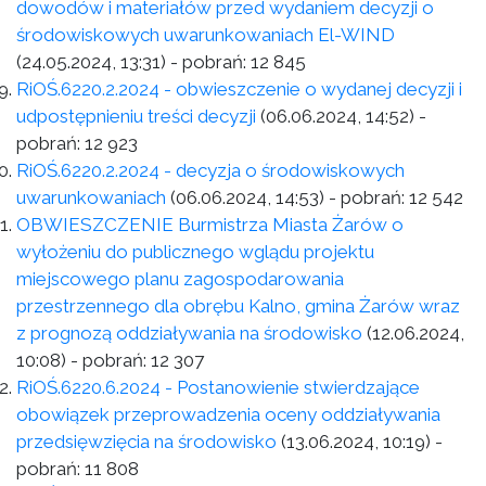
dowodów i materiałów przed wydaniem decyzji o
środowiskowych uwarunkowaniach El-WIND
(24.05.2024, 13:31)
- pobrań:
12 845
RiOŚ.6220.2.2024 - obwieszczenie o wydanej decyzji i
udpostępnieniu treści decyzji
(06.06.2024, 14:52)
-
pobrań:
12 923
RiOŚ.6220.2.2024 - decyzja o środowiskowych
uwarunkowaniach
(06.06.2024, 14:53)
- pobrań:
12 542
OBWIESZCZENIE Burmistrza Miasta Żarów o
wyłożeniu do publicznego wglądu projektu
miejscowego planu zagospodarowania
przestrzennego dla obrębu Kalno, gmina Żarów wraz
z prognozą oddziaływania na środowisko
(12.06.2024,
10:08)
- pobrań:
12 307
RiOŚ.6220.6.2024 - Postanowienie stwierdzające
obowiązek przeprowadzenia oceny oddziaływania
przedsięwzięcia na środowisko
(13.06.2024, 10:19)
-
pobrań:
11 808