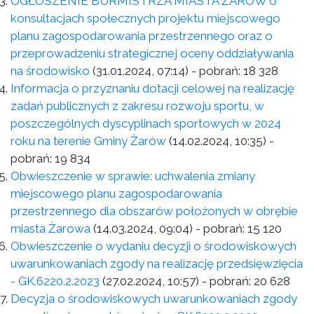
OGŁOSZENIE BURMISTRZA MIASTA ŻARÓW o
konsultacjach społecznych projektu miejscowego
planu zagospodarowania przestrzennego oraz o
przeprowadzeniu strategicznej oceny oddziaływania
na środowisko
(31.01.2024, 07:14)
- pobrań:
18 328
Informacja o przyznaniu dotacji celowej na realizację
zadań publicznych z zakresu rozwoju sportu, w
poszczególnych dyscyplinach sportowych w 2024
roku na terenie Gminy Żarów
(14.02.2024, 10:35)
-
pobrań:
19 834
Obwieszczenie w sprawie: uchwalenia zmiany
miejscowego planu zagospodarowania
przestrzennego dla obszarów położonych w obrębie
miasta Żarowa
(14.03.2024, 09:04)
- pobrań:
15 120
Obwieszczenie o wydaniu decyzji o środowiskowych
uwarunkowaniach zgody na realizację przedsięwzięcia
- GK.6220.2.2023
(27.02.2024, 10:57)
- pobrań:
20 628
Decyzja o środowiskowych uwarunkowaniach zgody