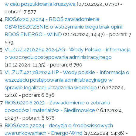
w celu poszukiwania kruszywa
(07.10.2024, 07:30)
-
pobrań:
7 577
RiOŚ.6220.7.2024 - RDOŚ zawiadomienie
OBWIESZCZENIE o wstrzymanie biegu brak opinii
RDOŚ ENERGO - WIND
(21.10.2024, 14:47)
- pobrań:
7
539
VL.ZUZ.4210.269.2024.AG - Wody Polskie - informacja
o wszczęciu postępowania administracyjnego
(10.12.2024, 11:35)
- pobrań:
6 760
VL.ZUZ.4217.8.2024.HP - Wody polskie - Informacja o
wszczęciu postępowania administracyjnego w
sprawie legalizacji urządzenia wodnego
(10.12.2024,
12:10)
- pobrań:
6 636
RiOŚ.6220.6.2023 - Zawiadomienie o zebraniu
dowodów i materiałów - Siedlimowice
(16.12.2024,
13:29)
- pobrań:
6 676
RiOŚ.6220.7.2024 - decyzja o środowiskowych
uwarunkowaniach - Energo-Wind
(17.12.2024, 14:36)
-