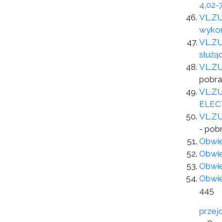
4,02-
VL.ZU
wykon
VL.ZU
służą
VL.ZU
pobra
VL.ZU
ELEC
VL.ZU
- pob
Obwie
Obwie
Obwie
Obwie
445
przej