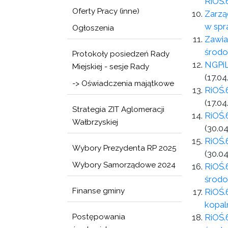
RiOŚ.
Oferty Pracy (inne)
Zarzą
w spra
Ogłoszenia
Zawia
środ
Protokoły posiedzeń Rady
NGPiL
Miejskiej - sesje Rady
(17.04
-> Oświadczenia majątkowe
RiOŚ.
(17.04
Strategia ZIT Aglomeracji
RiOŚ.
Wałbrzyskiej
(30.04
RiOŚ.
Wybory Prezydenta RP 2025
(30.04
Wybory Samorządowe 2024
RiOŚ.
środo
Finanse gminy
RiOŚ.
kopal
Postępowania
RiOŚ.