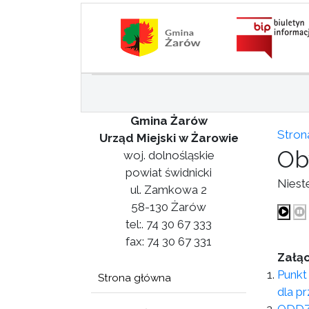
Gmina Żarów
Stron
Urząd Miejski w Żarowie
Ob
woj. dolnośląskie
powiat świdnicki
Niest
ul. Zamkowa 2
58-130 Żarów
tel:. 74 30 67 333
fax: 74 30 67 331
Załąc
Punkt
Strona główna
dla p