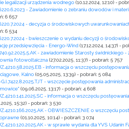
ie legalizacji urządzenia wodnego
(10.12.2024, 12:10)
- pob
6220.6.2023 - Zawiadomienie o zebraniu dowodów i materi
ń:
6 657
6220.7.2024 - decyzja o środowiskowych uwarunkowaniac
ń:
6 534
6220.7.2024 - bwieszczenie o wydaniu decyzji o środowi
zację przedsięwzięcia - Energo-Wind
(17.12.2024, 14:37)
- po
40.92.2025.5.AK - zawiadomienie Starosty świdnickiego - z
rownia fotowoltaiczna
(27.02.2025, 11:37)
- pobrań:
5 757
Z.4210.58.2025.EB - informacja o wszczęciu postępowania
iągowe, Kalno
(05.05.2025, 13:39)
- pobrań:
5 084
.I.7422.8.2025.TJT - wszczęcie postępowania administrac
limowice"
(09.06.2025, 13:17)
- pobrań:
4 608
Z.4210.141.2025.SC - informacja o wszczęciu postęowani
.2025, 15:32)
- pobrań:
3 530
Z.4210.166.2025.AK - OBWIESZCZENIE o wszczęciu postę
oprawne
(01.10.2025, 10:14)
- pobrań:
3 074
Z.4210.120.2025.AK - w sprawie wydania dla YVS Udanin Fa