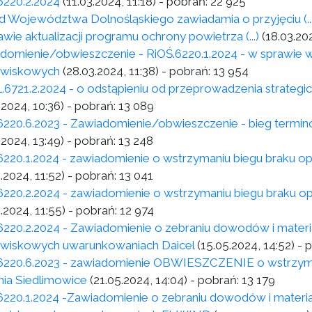
6220.2.2024
(11.03.2024, 11:18)
- pobrań:
22 925
d Województwa Dolnośląskiego zawiadamia o przyjęciu (...) u
wie aktualizacji programu ochrony powietrza (...)
(18.03.202
domienie/obwieszczenie - RiOŚ.6220.1.2024 - w sprawie 
owiskowych
(28.03.2024, 11:38)
- pobrań:
13 954
.6721.2.2024 - o odstąpieniu od przeprowadzenia strategi
.2024, 10:36)
- pobrań:
13 089
6220.6.2023 - Zawiadomienie/obwieszczenie - bieg termin
.2024, 13:49)
- pobrań:
13 248
6220.1.2024 - zawiadomienie o wstrzymaniu biegu braku op
.2024, 11:52)
- pobrań:
13 041
6220.2.2024 - zawiadomienie o wstrzymaniu biegu braku op
.2024, 11:55)
- pobrań:
12 974
6220.2.2024 - Zawiadomienie o zebraniu dowodów i mater
wiskowych uwarunkowaniach Daicel
(15.05.2024, 14:52)
- 
6220.6.2023 - zawiadomienie OBWIESZCZENIE o wstrzyma
nia Siedlimowice
(21.05.2024, 14:04)
- pobrań:
13 179
6220.1.2024 -Zawiadomienie o zebraniu dowodów i materi