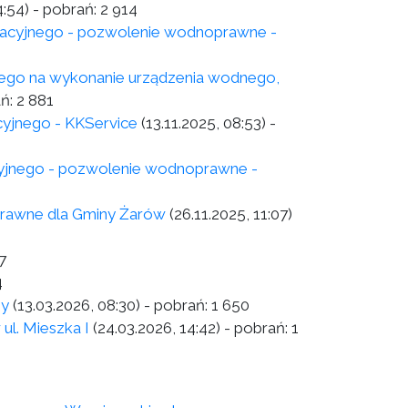
4:54)
- pobrań:
2 914
tracyjnego - pozwolenie wodnoprawne -
ego na wykonanie urządzenia wodnego,
ań:
2 881
cyjnego - KKService
(13.11.2025, 08:53)
-
cyjnego - pozwolenie wodnoprawne -
prawne dla Gminy Żarów
(26.11.2025, 11:07)
7
4
ny
(13.03.2026, 08:30)
- pobrań:
1 650
ul. Mieszka I
(24.03.2026, 14:42)
- pobrań:
1