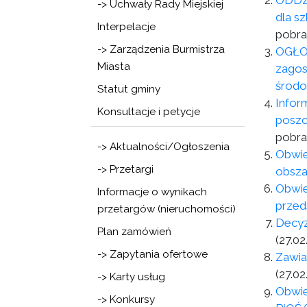
ODDZI
-> Uchwały Rady Miejskiej
dla s
Interpelacje
pobra
-> Zarządzenia Burmistrza
OGŁOS
Miasta
zagos
środo
Statut gminy
Infor
Konsultacje i petycje
poszc
pobra
-> Aktualności/Ogłoszenia
Obwie
-> Przetargi
obsza
Obwie
Informacje o wynikach
przed
przetargów (nieruchomości)
Decyz
Plan zamówień
(27.02
-> Zapytania ofertowe
Zawia
(27.02
-> Karty usług
Obwie
-> Konkursy