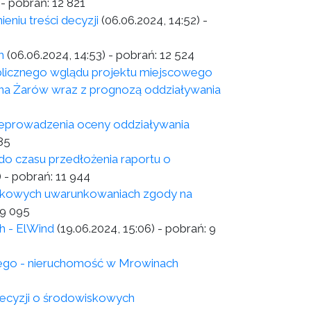
- pobrań:
12 821
eniu treści decyzji
(06.06.2024, 14:52)
-
h
(06.06.2024, 14:53)
- pobrań:
12 524
licznego wglądu projektu miejscowego
na Żarów wraz z prognozą oddziaływania
zeprowadzenia oceny oddziaływania
85
do czasu przedłożenia raportu o
)
- pobrań:
11 944
wiskowych uwarunkowaniach zgody na
9 095
h - ElWind
(19.06.2024, 15:06)
- pobrań:
9
nego - nieruchomość w Mrowinach
ecyzji o środowiskowych