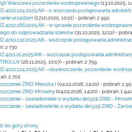
796 Warszawa pozwolenia wodnoprawnego
(13.10.2025, 1
Z.4210.124.2025.AK - o wszczęciu postępowania adminis
anie urządzeń
(17.10.2025, 10:21)
- pobrań:
2 992
Z.4210.166.2025.AK - w sprawie pozwolenia wodnoprawn
cego do odprowadzania ścieków
(31.10.2025, 12:12)
- pobr
Z.4210.132.2025.AB - wszczęcie postępowania administra
ń:
2 730
Z.4211.21.2025.MK - wszczęcie postępowania administra
TROLUX
(26.11.2025, 10:07)
- pobrań:
2 759
Z.4210.124.2025.AK - obwieszczenie, pozwolenie wodno
rań:
2 702
szczenie ZRiD Mieszka I
(04.02.2026, 14:20)
- pobrań:
1 95
szczenie ZRiD Mrowiny
(04.02.2026, 14:20)
- pobrań:
1 94
szczenie - zawiadomieie o wydaniu decyzji ZRiD - Mrowi
szczenie - zawiadowienie o wydaniu decyzji ZRiD - Żarów 
dź do góry strony