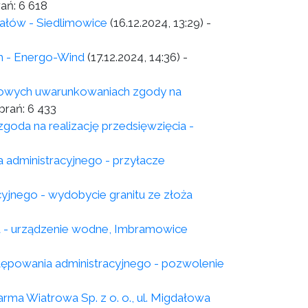
rań:
6 618
ałów - Siedlimowice
(16.12.2024, 13:29)
-
h - Energo-Wind
(17.12.2024, 14:36)
-
skowych uwarunkowaniach zgody na
brań:
6 433
goda na realizację przedsięwzięcia -
 administracyjnego - przyłacze
yjnego - wydobycie granitu ze złoża
a - urządzenie wodne, Imbramowice
powania administracyjnego - pozwolenie
rma Wiatrowa Sp. z o. o., ul. Migdałowa