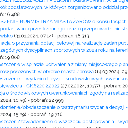
AŁ PRZEDSZKOLNY – Szkoła Podstawowa im. A. Lindgren
zkół podstawowych, w których zorganizowano oddział prz
ń:
16 488
ZENIE BURMISTRZA MIASTA ŻARÓW o konsultacjach spo
podarowania przestrzennego oraz o przeprowadzeniu stra
wisko
(31.01.2024, 07:14)
- pobrań:
18 313
macja o przyznaniu dotacji celowej na realizację zadań pub
zególnych dyscyplinach sportowych w 2024 roku na tere
ń:
19 808
szczenie w sprawie: uchwalenia zmiany miejscowego pla
rów położonych w obrębie miasta Żarowa
(14.03.2024, 09
szczenie o wydaniu decyzji o środowiskowych uwarunkowa
sięwzięcia - GK.6220.2.2023
(27.02.2024, 10:57)
- pobrań:
20
ja o środowiskowych uwarunkowaniach zgody na realizacj
.2024, 10:59)
- pobrań:
22 999
domienie/obwieszczenie o wstrzymaniu wydania decyzji - 
.2024, 15:29)
- pobrań:
19 716
szczeni/zawiadomienie o wszczęciu postępowania - wyda