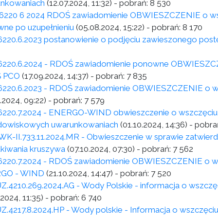
nkowaniach
(12.07.2024, 11:32)
- pobrań:
8 530
6220 6 2024 RDOŚ zawiadomienie OBWIESZCZENIE o wstr
ne po uzupełnieniu
(05.08.2024, 15:22)
- pobrań:
8 170
6220.6.2023 postanowienie o podjęciu zawieszonego pos
6220.6.2024 - RDOŚ zawiadomienie ponowne OBWIESZCZEN
 PCO
(17.09.2024, 14:37)
- pobrań:
7 835
6220.6.2023 - RDOŚ zawiadomienie OBWIESZCZENIE o wst
.2024, 09:22)
- pobrań:
7 579
6220.7.2024 - ENERGO-WIND obwieszczenie o wszczęciu 
dowiskowych uwarunkowaniach
(01.10.2024, 14:36)
- pobra
K-II.733.11.2024.MR - Obwieszczenie w sprawie zatwierdz
kiwania kruszywa
(07.10.2024, 07:30)
- pobrań:
7 562
6220.7.2024 - RDOŚ zawiadomienie OBWIESZCZENIE o wst
GO - WIND
(21.10.2024, 14:47)
- pobrań:
7 520
Z.4210.269.2024.AG - Wody Polskie - informacja o wszczę
.2024, 11:35)
- pobrań:
6 740
Z.4217.8.2024.HP - Wody polskie - Informacja o wszczęci