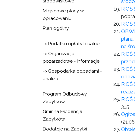
środowiskowe
środo
RiOŚ.
Miejscowe plany w
pobra
opracowaniu
RiOŚ.
Plan ogólny
OBWIE
planu
-> Podatki i opłaty lokalne
na śr
-> Organizacje
RiOŚ.
pozarządowe - informacje
przed
RiOŚ.
-> Gospodarka odpadami -
oddzi
analiza
RiOŚ.
reali
Program Odbudowy
RiOŚ.
Zabytków
315
Gminna Ewidencja
Ogłos
Zabytków
(21.06
Dodatcje na Zabytki
Obwie