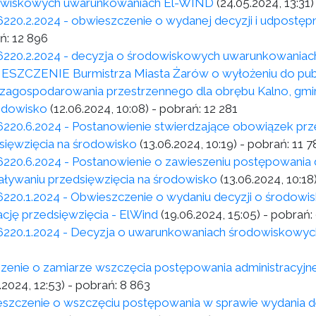
wiskowych uwarunkowaniach El-WIND
(24.05.2024, 13:31)
6220.2.2024 - obwieszczenie o wydanej decyzji i udpostępni
ń:
12 896
6220.2.2024 - decyzja o środowiskowych uwarunkowaniac
SZCZENIE Burmistrza Miasta Żarów o wyłożeniu do pub
 zagospodarowania przestrzennego dla obrębu Kalno, gmi
odowisko
(12.06.2024, 10:08)
- pobrań:
12 281
6220.6.2024 - Postanowienie stwierdzające obowiązek pr
sięwzięcia na środowisko
(13.06.2024, 10:19)
- pobrań:
11 7
6220.6.2024 - Postanowienie o zawieszeniu postępowania 
aływaniu przedsięwzięcia na środowisko
(13.06.2024, 10:18
6220.1.2024 - Obwieszczenie o wydaniu decyzji o środo
zację przedsięwzięcia - ElWind
(19.06.2024, 15:05)
- pobrań:
6220.1.2024 - Decyzja o uwarunkowaniach środowiskowyc
zenie o zamiarze wszczęcia postępowania administracyj
.2024, 12:53)
- pobrań:
8 863
szczenie o wszczęciu postępowania w sprawie wydania d