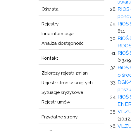
uwaru
RIOŚ 
Oświata
ponow
RiOŚ.
Rejestry
811
Inne informacje
RiOŚ.
Analiza dostępności
RDOŚ
RiOŚ.
Kontakt
(23.09
RiOŚ.
Zbiorczy rejestr zmian
o śro
DGK-W
Rejestr stron usuniętych
poszu
Sytuacje kryzysowe
RiOŚ.
Rejestr umów
ENER
VL.ZU
Przydatne strony
(10.12
VL.ZU