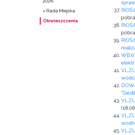
2026
spraw
RiOŚ.
> Rada Miejska
pobra
Obwieszczenia
RiOŚ.
pobra
RiOŚ.
reali
WB.67
elekt
VL.ZU
wodoc
DOW-G
"Sied
VL.ZU
(18.08
VL.ZU
wodn
VL.ZU