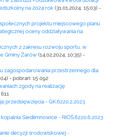
 w Zastrużu Podstawowa kwota dotacji
edszkolny na 2024 rok
(31.01.2024, 15:03)
-
łecznych projektu miejscowego planu
tegicznej oceny oddziaływania na
licznych z zakresu rozwoju sportu, w
nie Gminy Żarów
(14.02.2024, 10:35)
-
nu zagospodarowania przestrzennego dla
:04)
- pobrań:
15 092
niach zgody na realizację
 611
ę przedsięwzięcia - GK.6220.2.2023
kopalnia Siedlimnowice - RiOŚ.6220.6.2023
nie decyzji środowiskowej -