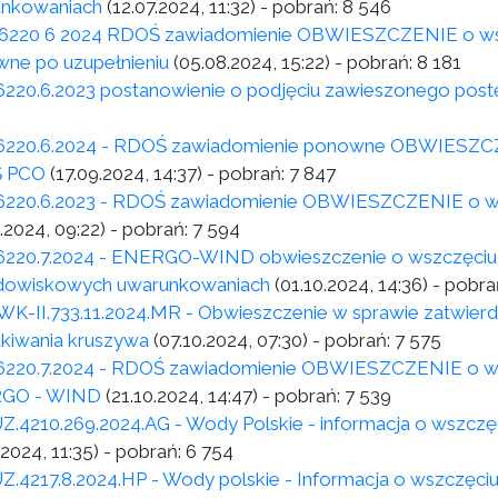
nkowaniach
(12.07.2024, 11:32)
- pobrań:
8 546
6220 6 2024 RDOŚ zawiadomienie OBWIESZCZENIE o wstr
ne po uzupełnieniu
(05.08.2024, 15:22)
- pobrań:
8 181
6220.6.2023 postanowienie o podjęciu zawieszonego pos
6220.6.2024 - RDOŚ zawiadomienie ponowne OBWIESZCZEN
 PCO
(17.09.2024, 14:37)
- pobrań:
7 847
6220.6.2023 - RDOŚ zawiadomienie OBWIESZCZENIE o wst
.2024, 09:22)
- pobrań:
7 594
6220.7.2024 - ENERGO-WIND obwieszczenie o wszczęciu 
dowiskowych uwarunkowaniach
(01.10.2024, 14:36)
- pobra
K-II.733.11.2024.MR - Obwieszczenie w sprawie zatwierdz
kiwania kruszywa
(07.10.2024, 07:30)
- pobrań:
7 575
6220.7.2024 - RDOŚ zawiadomienie OBWIESZCZENIE o wst
GO - WIND
(21.10.2024, 14:47)
- pobrań:
7 539
Z.4210.269.2024.AG - Wody Polskie - informacja o wszczę
.2024, 11:35)
- pobrań:
6 754
Z.4217.8.2024.HP - Wody polskie - Informacja o wszczęci