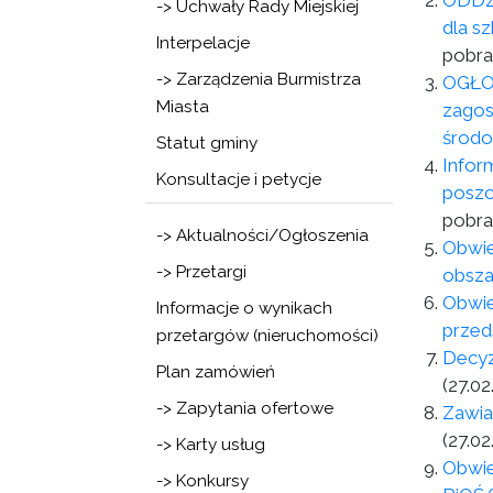
ODDZI
-> Uchwały Rady Miejskiej
dla s
Interpelacje
pobra
-> Zarządzenia Burmistrza
OGŁOS
Miasta
zagos
środo
Statut gminy
Infor
Konsultacje i petycje
poszc
pobra
-> Aktualności/Ogłoszenia
Obwie
-> Przetargi
obsza
Obwie
Informacje o wynikach
przed
przetargów (nieruchomości)
Decyz
Plan zamówień
(27.02
-> Zapytania ofertowe
Zawia
(27.02
-> Karty usług
Obwie
-> Konkursy