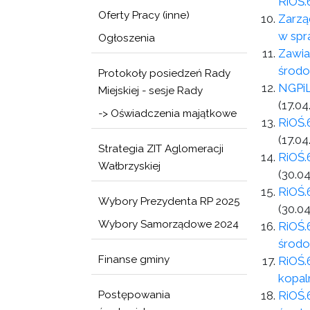
RiOŚ.
Oferty Pracy (inne)
Zarzą
w spra
Ogłoszenia
Zawia
środ
Protokoły posiedzeń Rady
NGPiL
Miejskiej - sesje Rady
(17.04
-> Oświadczenia majątkowe
RiOŚ.
(17.04
Strategia ZIT Aglomeracji
RiOŚ.
Wałbrzyskiej
(30.04
RiOŚ.
Wybory Prezydenta RP 2025
(30.04
Wybory Samorządowe 2024
RiOŚ.
środo
Finanse gminy
RiOŚ.
kopal
Postępowania
RiOŚ.