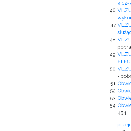
4,02-
VL.ZU
wykon
VL.ZU
służą
VL.ZU
pobra
VL.ZU
ELEC
VL.ZU
- pob
Obwie
Obwie
Obwie
Obwie
454
przej