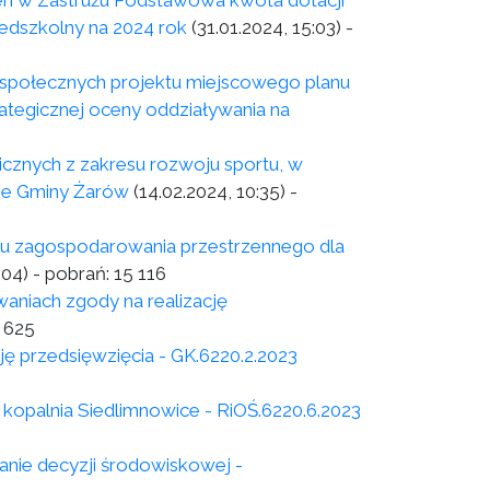
 w Zastrużu Podstawowa kwota dotacji
edszkolny na 2024 rok
(31.01.2024, 15:03)
-
łecznych projektu miejscowego planu
tegicznej oceny oddziaływania na
licznych z zakresu rozwoju sportu, w
nie Gminy Żarów
(14.02.2024, 10:35)
-
nu zagospodarowania przestrzennego dla
:04)
- pobrań:
15 116
niach zgody na realizację
 625
ę przedsięwzięcia - GK.6220.2.2023
kopalnia Siedlimnowice - RiOŚ.6220.6.2023
nie decyzji środowiskowej -