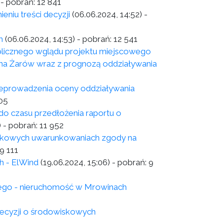
- pobrań:
12 841
eniu treści decyzji
(06.06.2024, 14:52)
-
h
(06.06.2024, 14:53)
- pobrań:
12 541
licznego wglądu projektu miejscowego
na Żarów wraz z prognozą oddziaływania
zeprowadzenia oceny oddziaływania
05
do czasu przedłożenia raportu o
)
- pobrań:
11 952
wiskowych uwarunkowaniach zgody na
9 111
h - ElWind
(19.06.2024, 15:06)
- pobrań:
9
nego - nieruchomość w Mrowinach
ecyzji o środowiskowych