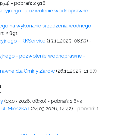
4:54)
- pobrań:
2 918
tracyjnego - pozwolenie wodnoprawne -
ego na wykonanie urządzenia wodnego,
ań:
2 891
cyjnego - KKService
(13.11.2025, 08:53)
-
cyjnego - pozwolenie wodnoprawne -
prawne dla Gminy Żarów
(26.11.2025, 11:07)
1
7
ny
(13.03.2026, 08:30)
- pobrań:
1 654
ul. Mieszka I
(24.03.2026, 14:42)
- pobrań:
1