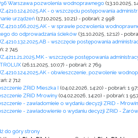
796 Warszawa pozwolenia wodnoprawnego
(13.10.2025, 1
Z.4210.124.2025.AK - o wszczęciu postępowania adminis
anie urządzeń
(17.10.2025, 10:21)
- pobrań:
2 998
Z.4210.166.2025.AK - w sprawie pozwolenia wodnoprawn
cego do odprowadzania ścieków
(31.10.2025, 12:12)
- pobr
Z.4210.132.2025.AB - wszczęcie postępowania administra
ń:
2 745
Z.4211.21.2025.MK - wszczęcie postępowania administra
TROLUX
(26.11.2025, 10:07)
- pobrań:
2 769
Z.4210.124.2025.AK - obwieszczenie, pozwolenie wodno
rań:
2 712
szczenie ZRiD Mieszka I
(04.02.2026, 14:20)
- pobrań:
1 97
szczenie ZRiD Mrowiny
(04.02.2026, 14:20)
- pobrań:
1 95
szczenie - zawiadomieie o wydaniu decyzji ZRiD - Mrowi
szczenie - zawiadowienie o wydaniu decyzji ZRiD - Żarów 
dź do góry strony