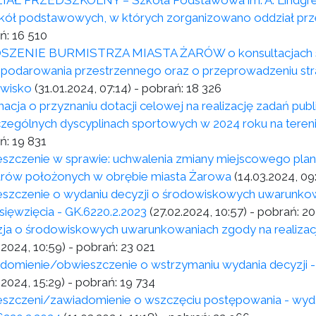
AŁ PRZEDSZKOLNY – Szkoła Podstawowa im. A. Lindgren
zkół podstawowych, w których zorganizowano oddział prz
ń:
16 510
ZENIE BURMISTRZA MIASTA ŻARÓW o konsultacjach spo
podarowania przestrzennego oraz o przeprowadzeniu stra
wisko
(31.01.2024, 07:14)
- pobrań:
18 326
macja o przyznaniu dotacji celowej na realizację zadań pub
zególnych dyscyplinach sportowych w 2024 roku na tere
ń:
19 831
szczenie w sprawie: uchwalenia zmiany miejscowego pla
rów położonych w obrębie miasta Żarowa
(14.03.2024, 09
szczenie o wydaniu decyzji o środowiskowych uwarunkowa
sięwzięcia - GK.6220.2.2023
(27.02.2024, 10:57)
- pobrań:
20
ja o środowiskowych uwarunkowaniach zgody na realizacj
.2024, 10:59)
- pobrań:
23 021
domienie/obwieszczenie o wstrzymaniu wydania decyzji - 
.2024, 15:29)
- pobrań:
19 734
szczeni/zawiadomienie o wszczęciu postępowania - wyda