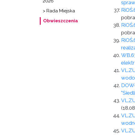
2026
spraw
RiOŚ.
> Rada Miejska
pobra
Obwieszczenia
RiOŚ.
pobra
RiOŚ.
reali
WB.67
elekt
VL.ZU
wodoc
DOW-G
"Sied
VL.ZU
(18.08
VL.ZU
wodn
VL.ZU