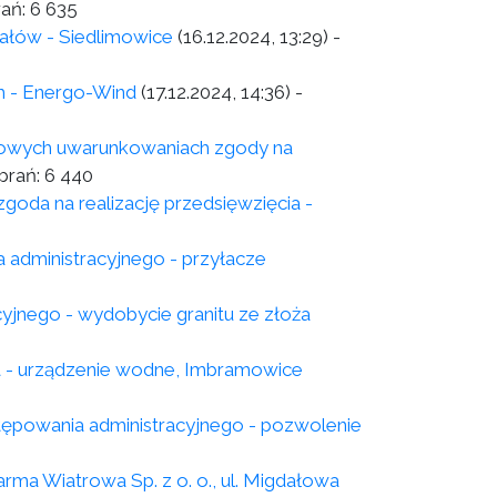
rań:
6 635
ałów - Siedlimowice
(16.12.2024, 13:29)
-
h - Energo-Wind
(17.12.2024, 14:36)
-
skowych uwarunkowaniach zgody na
brań:
6 440
goda na realizację przedsięwzięcia -
 administracyjnego - przyłacze
yjnego - wydobycie granitu ze złoża
a - urządzenie wodne, Imbramowice
powania administracyjnego - pozwolenie
rma Wiatrowa Sp. z o. o., ul. Migdałowa