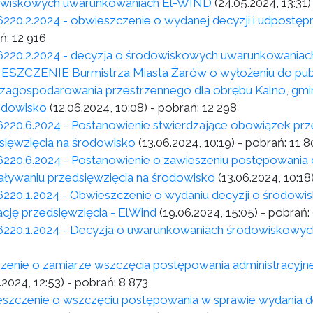
wiskowych uwarunkowaniach El-WIND
(24.05.2024, 13:31)
6220.2.2024 - obwieszczenie o wydanej decyzji i udpostępni
ń:
12 916
6220.2.2024 - decyzja o środowiskowych uwarunkowaniac
SZCZENIE Burmistrza Miasta Żarów o wyłożeniu do pub
 zagospodarowania przestrzennego dla obrębu Kalno, gmi
odowisko
(12.06.2024, 10:08)
- pobrań:
12 298
6220.6.2024 - Postanowienie stwierdzające obowiązek pr
sięwzięcia na środowisko
(13.06.2024, 10:19)
- pobrań:
11 8
6220.6.2024 - Postanowienie o zawieszeniu postępowania 
aływaniu przedsięwzięcia na środowisko
(13.06.2024, 10:18
6220.1.2024 - Obwieszczenie o wydaniu decyzji o środo
zację przedsięwzięcia - ElWind
(19.06.2024, 15:05)
- pobrań:
6220.1.2024 - Decyzja o uwarunkowaniach środowiskowyc
zenie o zamiarze wszczęcia postępowania administracyj
.2024, 12:53)
- pobrań:
8 873
szczenie o wszczęciu postępowania w sprawie wydania d