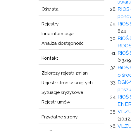
uwaru
RIOŚ 
Oświata
ponow
RiOŚ.
Rejestry
824
Inne informacje
RiOŚ.
Analiza dostępności
RDOŚ
RiOŚ.
Kontakt
(23.09
RiOŚ.
Zbiorczy rejestr zmian
o śro
DGK-W
Rejestr stron usuniętych
poszu
Sytuacje kryzysowe
RiOŚ.
Rejestr umów
ENER
VL.ZU
Przydatne strony
(10.12
VL.ZU