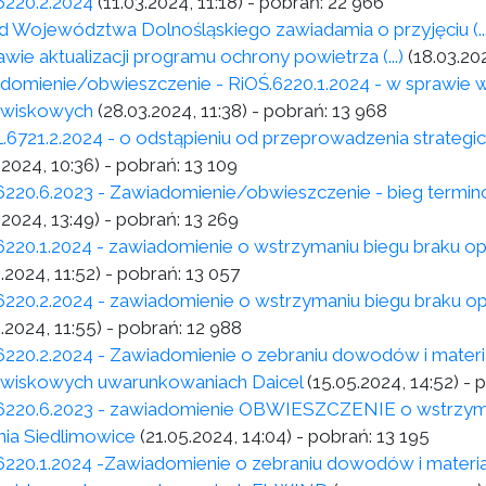
6220.2.2024
(11.03.2024, 11:18)
- pobrań:
22 966
d Województwa Dolnośląskiego zawiadamia o przyjęciu (...) u
wie aktualizacji programu ochrony powietrza (...)
(18.03.202
domienie/obwieszczenie - RiOŚ.6220.1.2024 - w sprawie 
owiskowych
(28.03.2024, 11:38)
- pobrań:
13 968
.6721.2.2024 - o odstąpieniu od przeprowadzenia strategi
.2024, 10:36)
- pobrań:
13 109
6220.6.2023 - Zawiadomienie/obwieszczenie - bieg termin
.2024, 13:49)
- pobrań:
13 269
6220.1.2024 - zawiadomienie o wstrzymaniu biegu braku op
.2024, 11:52)
- pobrań:
13 057
6220.2.2024 - zawiadomienie o wstrzymaniu biegu braku op
.2024, 11:55)
- pobrań:
12 988
6220.2.2024 - Zawiadomienie o zebraniu dowodów i mater
wiskowych uwarunkowaniach Daicel
(15.05.2024, 14:52)
- 
6220.6.2023 - zawiadomienie OBWIESZCZENIE o wstrzyma
nia Siedlimowice
(21.05.2024, 14:04)
- pobrań:
13 195
6220.1.2024 -Zawiadomienie o zebraniu dowodów i materi