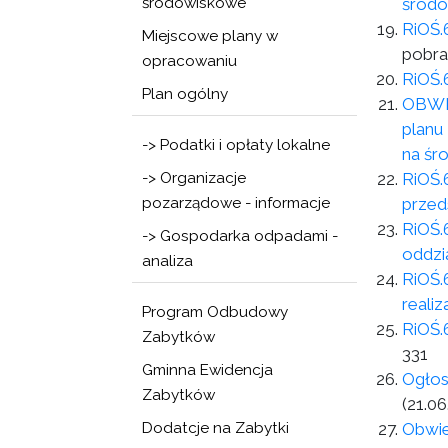
środowiskowe
środo
RiOŚ.
Miejscowe plany w
pobra
opracowaniu
RiOŚ.
Plan ogólny
OBWIE
planu
-> Podatki i opłaty lokalne
na śr
-> Organizacje
RiOŚ.
pozarządowe - informacje
przed
RiOŚ.
-> Gospodarka odpadami -
oddzi
analiza
RiOŚ.
reali
Program Odbudowy
RiOŚ.
Zabytków
331
Gminna Ewidencja
Ogłos
Zabytków
(21.06
Dodatcje na Zabytki
Obwie