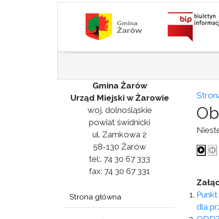
Gmina Żarów
Stron
Urząd Miejski w Żarowie
Ob
woj. dolnośląskie
powiat świdnicki
Niest
ul. Zamkowa 2
58-130 Żarów
tel:. 74 30 67 333
fax: 74 30 67 331
Załąc
Punkt
Strona główna
dla p