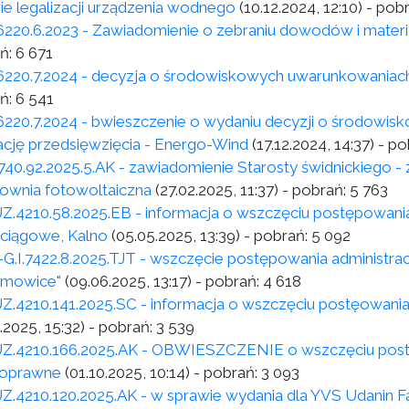
ie legalizacji urządzenia wodnego
(10.12.2024, 12:10)
- pob
6220.6.2023 - Zawiadomienie o zebraniu dowodów i materi
ń:
6 671
6220.7.2024 - decyzja o środowiskowych uwarunkowaniac
ń:
6 541
6220.7.2024 - bwieszczenie o wydaniu decyzji o środowi
zację przedsięwzięcia - Energo-Wind
(17.12.2024, 14:37)
- po
40.92.2025.5.AK - zawiadomienie Starosty świdnickiego - z
rownia fotowoltaiczna
(27.02.2025, 11:37)
- pobrań:
5 763
Z.4210.58.2025.EB - informacja o wszczęciu postępowania
iągowe, Kalno
(05.05.2025, 13:39)
- pobrań:
5 092
.I.7422.8.2025.TJT - wszczęcie postępowania administrac
limowice"
(09.06.2025, 13:17)
- pobrań:
4 618
Z.4210.141.2025.SC - informacja o wszczęciu postęowani
.2025, 15:32)
- pobrań:
3 539
Z.4210.166.2025.AK - OBWIESZCZENIE o wszczęciu postę
oprawne
(01.10.2025, 10:14)
- pobrań:
3 093
Z.4210.120.2025.AK - w sprawie wydania dla YVS Udanin Fa