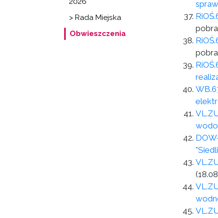
2026
spraw
RiOŚ.
> Rada Miejska
pobra
Obwieszczenia
RiOŚ.
pobra
RiOŚ.
reali
WB.67
elekt
VL.ZU
wodoc
DOW-G
"Sied
VL.ZU
(18.08
VL.ZU
wodn
VL.ZU