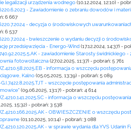
ie legalizacji urządzenia wodnego
(10.12.2024, 12:10)
- pob
6220.6.2023 - Zawiadomienie o zebraniu dowodów i materi
ń:
6 667
6220.7.2024 - decyzja o środowiskowych uwarunkowaniac
ń:
6 537
6220.7.2024 - bwieszczenie o wydaniu decyzji o środowi
zację przedsięwzięcia - Energo-Wind
(17.12.2024, 14:37)
- po
40.92.2025.5.AK - zawiadomienie Starosty świdnickiego - z
rownia fotowoltaiczna
(27.02.2025, 11:37)
- pobrań:
5 761
Z.4210.58.2025.EB - informacja o wszczęciu postępowania
iągowe, Kalno
(05.05.2025, 13:39)
- pobrań:
5 089
.I.7422.8.2025.TJT - wszczęcie postępowania administrac
limowice"
(09.06.2025, 13:17)
- pobrań:
4 614
Z.4210.141.2025.SC - informacja o wszczęciu postęowani
.2025, 15:32)
- pobrań:
3 538
Z.4210.166.2025.AK - OBWIESZCZENIE o wszczęciu postę
oprawne
(01.10.2025, 10:14)
- pobrań:
3 088
Z.4210.120.2025.AK - w sprawie wydania dla YVS Udanin Fa