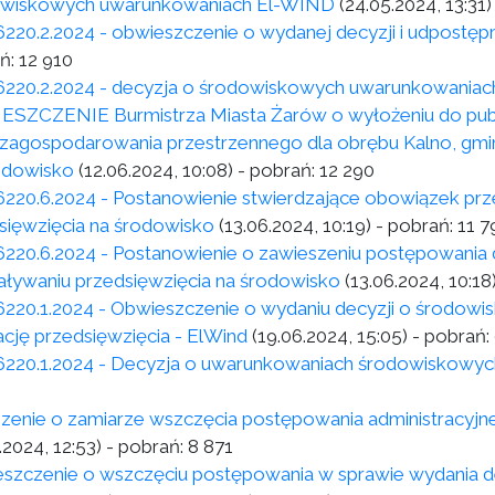
wiskowych uwarunkowaniach El-WIND
(24.05.2024, 13:31)
6220.2.2024 - obwieszczenie o wydanej decyzji i udpostępni
ń:
12 910
6220.2.2024 - decyzja o środowiskowych uwarunkowaniac
SZCZENIE Burmistrza Miasta Żarów o wyłożeniu do pub
 zagospodarowania przestrzennego dla obrębu Kalno, gmi
odowisko
(12.06.2024, 10:08)
- pobrań:
12 290
6220.6.2024 - Postanowienie stwierdzające obowiązek pr
sięwzięcia na środowisko
(13.06.2024, 10:19)
- pobrań:
11 7
6220.6.2024 - Postanowienie o zawieszeniu postępowania 
aływaniu przedsięwzięcia na środowisko
(13.06.2024, 10:18
6220.1.2024 - Obwieszczenie o wydaniu decyzji o środo
zację przedsięwzięcia - ElWind
(19.06.2024, 15:05)
- pobrań:
6220.1.2024 - Decyzja o uwarunkowaniach środowiskowyc
zenie o zamiarze wszczęcia postępowania administracyj
.2024, 12:53)
- pobrań:
8 871
szczenie o wszczęciu postępowania w sprawie wydania d