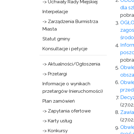
ODDZI
-> Uchwały Rady Miejskiej
dla s
Interpelacje
pobra
-> Zarządzenia Burmistrza
OGŁOS
Miasta
zagos
środo
Statut gminy
Infor
Konsultacje i petycje
poszc
pobra
-> Aktualności/Ogłoszenia
Obwie
-> Przetargi
obsza
Obwie
Informacje o wynikach
przed
przetargów (nieruchomości)
Decyz
Plan zamówień
(27.02
-> Zapytania ofertowe
Zawia
(27.02
-> Karty usług
Obwie
-> Konkursy