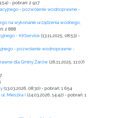
4:54)
- pobrań:
2 917
tracyjnego - pozwolenie wodnoprawne -
ego na wykonanie urządzenia wodnego,
ań:
2 888
cyjnego - KKService
(13.11.2025, 08:53)
-
cyjnego - pozwolenie wodnoprawne -
prawne dla Gminy Żarów
(26.11.2025, 11:07)
7
4
ny
(13.03.2026, 08:30)
- pobrań:
1 654
ul. Mieszka I
(24.03.2026, 14:42)
- pobrań:
1