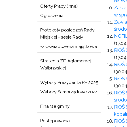
RiOŚ.
Oferty Pracy (inne)
Zarzą
w spra
Ogłoszenia
Zawia
środ
Protokoły posiedzeń Rady
NGPiL
Miejskiej - sesje Rady
(17.04
-> Oświadczenia majątkowe
RiOŚ.
(17.04
Strategia ZIT Aglomeracji
RiOŚ.
Wałbrzyskiej
(30.04
RiOŚ.
Wybory Prezydenta RP 2025
(30.04
Wybory Samorządowe 2024
RiOŚ.
środo
Finanse gminy
RiOŚ.
kopal
Postępowania
RiOŚ.