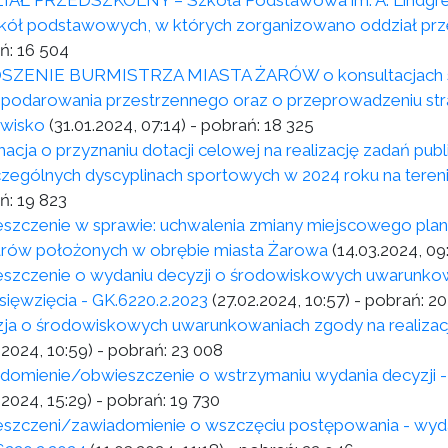
AŁ PRZEDSZKOLNY – Szkoła Podstawowa im. A. Lindgren
zkół podstawowych, w których zorganizowano oddział prz
ń:
16 504
ZENIE BURMISTRZA MIASTA ŻARÓW o konsultacjach spo
podarowania przestrzennego oraz o przeprowadzeniu stra
wisko
(31.01.2024, 07:14)
- pobrań:
18 325
macja o przyznaniu dotacji celowej na realizację zadań pub
zególnych dyscyplinach sportowych w 2024 roku na tere
ń:
19 823
szczenie w sprawie: uchwalenia zmiany miejscowego pla
rów położonych w obrębie miasta Żarowa
(14.03.2024, 09
szczenie o wydaniu decyzji o środowiskowych uwarunkowa
sięwzięcia - GK.6220.2.2023
(27.02.2024, 10:57)
- pobrań:
20
ja o środowiskowych uwarunkowaniach zgody na realizacj
.2024, 10:59)
- pobrań:
23 008
domienie/obwieszczenie o wstrzymaniu wydania decyzji - 
.2024, 15:29)
- pobrań:
19 730
szczeni/zawiadomienie o wszczęciu postępowania - wyda