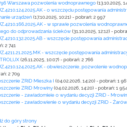
796 Warszawa pozwolenia wodnoprawnego
(13.10.2025, 1
Z.4210.124.2025.AK - o wszczęciu postępowania adminis
anie urządzeń
(17.10.2025, 10:21)
- pobrań:
2 997
Z.4210.166.2025.AK - w sprawie pozwolenia wodnoprawn
cego do odprowadzania ścieków
(31.10.2025, 12:12)
- pobr
Z.4210.132.2025.AB - wszczęcie postępowania administra
ń:
2 741
Z.4211.21.2025.MK - wszczęcie postępowania administra
TROLUX
(26.11.2025, 10:07)
- pobrań:
2 766
Z.4210.124.2025.AK - obwieszczenie, pozwolenie wodno
rań:
2 709
szczenie ZRiD Mieszka I
(04.02.2026, 14:20)
- pobrań:
1 96
szczenie ZRiD Mrowiny
(04.02.2026, 14:20)
- pobrań:
1 95
szczenie - zawiadomieie o wydaniu decyzji ZRiD - Mrowi
szczenie - zawiadowienie o wydaniu decyzji ZRiD - Żarów 
dź do góry strony