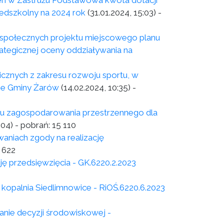
 w Zastrużu Podstawowa kwota dotacji
edszkolny na 2024 rok
(31.01.2024, 15:03)
-
łecznych projektu miejscowego planu
tegicznej oceny oddziaływania na
licznych z zakresu rozwoju sportu, w
nie Gminy Żarów
(14.02.2024, 10:35)
-
nu zagospodarowania przestrzennego dla
:04)
- pobrań:
15 110
niach zgody na realizację
 622
ę przedsięwzięcia - GK.6220.2.2023
kopalnia Siedlimnowice - RiOŚ.6220.6.2023
nie decyzji środowiskowej -