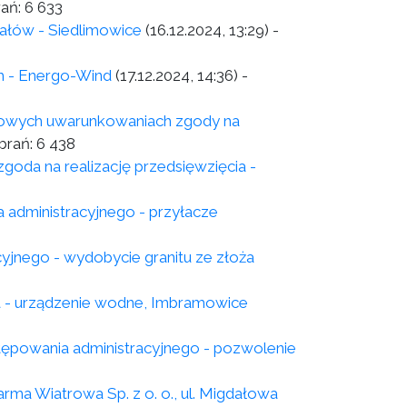
rań:
6 633
ałów - Siedlimowice
(16.12.2024, 13:29)
-
h - Energo-Wind
(17.12.2024, 14:36)
-
skowych uwarunkowaniach zgody na
brań:
6 438
goda na realizację przedsięwzięcia -
 administracyjnego - przyłacze
yjnego - wydobycie granitu ze złoża
a - urządzenie wodne, Imbramowice
powania administracyjnego - pozwolenie
rma Wiatrowa Sp. z o. o., ul. Migdałowa