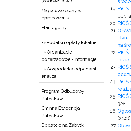
środowiskowe
środo
RiOŚ.
Miejscowe plany w
pobra
opracowaniu
RiOŚ.
Plan ogólny
OBWIE
planu
-> Podatki i opłaty lokalne
na śr
-> Organizacje
RiOŚ.
pozarządowe - informacje
przed
RiOŚ.
-> Gospodarka odpadami -
oddzi
analiza
RiOŚ.
reali
Program Odbudowy
RiOŚ.
Zabytków
328
Gminna Ewidencja
Ogłos
Zabytków
(21.06
Dodatcje na Zabytki
Obwie