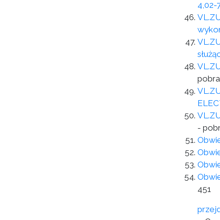
4,02-
VL.ZU
wykon
VL.ZU
służą
VL.ZU
pobra
VL.ZU
ELEC
VL.ZU
- pob
Obwie
Obwie
Obwie
Obwie
451
przej