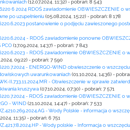
nkowaniach
(12.07.2024, 11:32)
- pobrań:
8 543
6220 6 2024 RDOŚ zawiadomienie OBWIESZCZENIE o wstr
ne po uzupełnieniu
(05.08.2024, 15:22)
- pobrań:
8 178
6220.6.2023 postanowienie o podjęciu zawieszonego pos
6220.6.2024 - RDOŚ zawiadomienie ponowne OBWIESZCZEN
 PCO
(17.09.2024, 14:37)
- pobrań:
7 843
6220.6.2023 - RDOŚ zawiadomienie OBWIESZCZENIE o wst
.2024, 09:22)
- pobrań:
7 590
6220.7.2024 - ENERGO-WIND obwieszczenie o wszczęciu 
dowiskowych uwarunkowaniach
(01.10.2024, 14:36)
- pobra
K-II.733.11.2024.MR - Obwieszczenie w sprawie zatwierdz
kiwania kruszywa
(07.10.2024, 07:30)
- pobrań:
7 571
6220.7.2024 - RDOŚ zawiadomienie OBWIESZCZENIE o wst
GO - WIND
(21.10.2024, 14:47)
- pobrań:
7 533
Z.4210.269.2024.AG - Wody Polskie - informacja o wszczę
.2024, 11:35)
- pobrań:
6 751
Z.4217.8.2024.HP - Wody polskie - Informacja o wszczęci