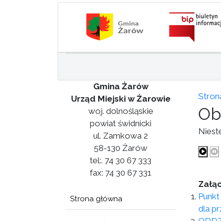
Gmina Żarów
Stron
Urząd Miejski w Żarowie
Ob
woj. dolnośląskie
powiat świdnicki
Niest
ul. Zamkowa 2
58-130 Żarów
tel:. 74 30 67 333
fax: 74 30 67 331
Załąc
Punkt
Strona główna
dla p