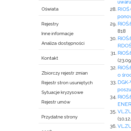
uwaru
RIOŚ 
Oświata
ponow
RiOŚ.
Rejestry
818
Inne informacje
RiOŚ.
Analiza dostępności
RDOŚ
RiOŚ.
Kontakt
(23.09
RiOŚ.
Zbiorczy rejestr zmian
o śro
DGK-W
Rejestr stron usuniętych
poszu
Sytuacje kryzysowe
RiOŚ.
Rejestr umów
ENER
VL.ZU
Przydatne strony
(10.12
VL.ZU