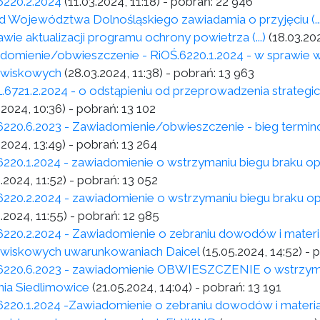
6220.2.2024
(11.03.2024, 11:18)
- pobrań:
22 946
d Województwa Dolnośląskiego zawiadamia o przyjęciu (...) u
wie aktualizacji programu ochrony powietrza (...)
(18.03.202
domienie/obwieszczenie - RiOŚ.6220.1.2024 - w sprawie 
owiskowych
(28.03.2024, 11:38)
- pobrań:
13 963
.6721.2.2024 - o odstąpieniu od przeprowadzenia strategi
.2024, 10:36)
- pobrań:
13 102
6220.6.2023 - Zawiadomienie/obwieszczenie - bieg termin
.2024, 13:49)
- pobrań:
13 264
6220.1.2024 - zawiadomienie o wstrzymaniu biegu braku op
.2024, 11:52)
- pobrań:
13 052
6220.2.2024 - zawiadomienie o wstrzymaniu biegu braku op
.2024, 11:55)
- pobrań:
12 985
6220.2.2024 - Zawiadomienie o zebraniu dowodów i mater
wiskowych uwarunkowaniach Daicel
(15.05.2024, 14:52)
- 
6220.6.2023 - zawiadomienie OBWIESZCZENIE o wstrzyma
nia Siedlimowice
(21.05.2024, 14:04)
- pobrań:
13 191
6220.1.2024 -Zawiadomienie o zebraniu dowodów i materi