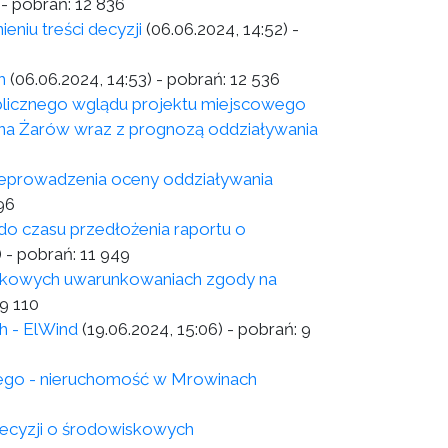
- pobrań:
12 836
eniu treści decyzji
(06.06.2024, 14:52)
-
h
(06.06.2024, 14:53)
- pobrań:
12 536
licznego wglądu projektu miejscowego
na Żarów wraz z prognozą oddziaływania
zeprowadzenia oceny oddziaływania
96
do czasu przedłożenia raportu o
)
- pobrań:
11 949
wiskowych uwarunkowaniach zgody na
9 110
h - ElWind
(19.06.2024, 15:06)
- pobrań:
9
nego - nieruchomość w Mrowinach
ecyzji o środowiskowych