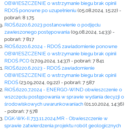
OBWIESZCZENIE o wstrzymanie biegu brak opinii
RDOŚ ponowne po uzupełnieniu
(05.08.2024, 15:22)
-
pobrań:
8 175
RiOŚ.6220.6.2023 postanowienie o podjęciu
zawieszonego postępowania
(09.08.2024, 14:33)
-
pobrań:
7 817
RiOŚ.6220.6.2024 - RDOŚ zawiadomienie ponowne
OBWIESZCZENIE o wstrzymanie biegu brak opinii
RDOŚ PCO
(17.09.2024, 14:37)
- pobrań:
7 841
RiOŚ.6220.6.2023 - RDOŚ zawiadomienie
OBWIESZCZENIE o wstrzymanie biegu brak opinii
RDOŚ
(23.09.2024, 09:22)
- pobrań:
7 587
RiOŚ.6220.7.2024 - ENERGO-WIND obwieszczenie o
wszczęciu postępowania w sprawie wydania decyzji o
środowiskowych uwarunkowaniach
(01.10.2024, 14:36)
- pobrań:
7 578
DGK-WK-II.733.11.2024.MR - Obwieszczenie w
sprawie zatwierdzenia projektu robót geologicznych