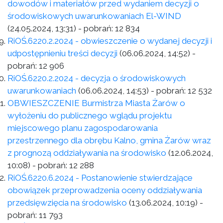
dowodów i materiałów przed wydaniem decyzji o
środowiskowych uwarunkowaniach El-WIND
(24.05.2024, 13:31)
- pobrań:
12 834
RiOŚ.6220.2.2024 - obwieszczenie o wydanej decyzji i
udpostępnieniu treści decyzji
(06.06.2024, 14:52)
-
pobrań:
12 906
RiOŚ.6220.2.2024 - decyzja o środowiskowych
uwarunkowaniach
(06.06.2024, 14:53)
- pobrań:
12 532
OBWIESZCZENIE Burmistrza Miasta Żarów o
wyłożeniu do publicznego wglądu projektu
miejscowego planu zagospodarowania
przestrzennego dla obrębu Kalno, gmina Żarów wraz
z prognozą oddziaływania na środowisko
(12.06.2024,
10:08)
- pobrań:
12 288
RiOŚ.6220.6.2024 - Postanowienie stwierdzające
obowiązek przeprowadzenia oceny oddziaływania
przedsięwzięcia na środowisko
(13.06.2024, 10:19)
-
pobrań:
11 793