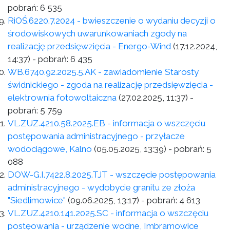
pobrań:
6 535
RiOŚ.6220.7.2024 - bwieszczenie o wydaniu decyzji o
środowiskowych uwarunkowaniach zgody na
realizację przedsięwzięcia - Energo-Wind
(17.12.2024,
14:37)
- pobrań:
6 435
WB.6740.92.2025.5.AK - zawiadomienie Starosty
świdnickiego - zgoda na realizację przedsięwzięcia -
elektrownia fotowoltaiczna
(27.02.2025, 11:37)
-
pobrań:
5 759
VL.ZUZ.4210.58.2025.EB - informacja o wszczęciu
postępowania administracyjnego - przyłacze
wodociągowe, Kalno
(05.05.2025, 13:39)
- pobrań:
5
088
DOW-G.I.7422.8.2025.TJT - wszczęcie postępowania
administracyjnego - wydobycie granitu ze złoża
"Siedlimowice"
(09.06.2025, 13:17)
- pobrań:
4 613
VL.ZUZ.4210.141.2025.SC - informacja o wszczęciu
postęowania - urządzenie wodne, Imbramowice