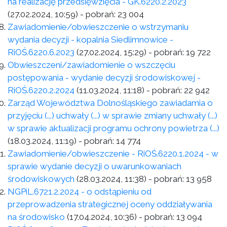
na realizację przedsięwzięcia - GK.6220.2.2023
(27.02.2024, 10:59)
- pobrań:
23 004
Zawiadomienie/obwieszczenie o wstrzymaniu
wydania decyzji - kopalnia Siedlimnowice -
RiOŚ.6220.6.2023
(27.02.2024, 15:29)
- pobrań:
19 722
Obwieszczeni/zawiadomienie o wszczęciu
postępowania - wydanie decyzji środowiskowej -
RiOŚ.6220.2.2024
(11.03.2024, 11:18)
- pobrań:
22 942
Zarząd Województwa Dolnośląskiego zawiadamia o
przyjęciu (...) uchwały (...) w sprawie zmiany uchwały (...)
w sprawie aktualizacji programu ochrony powietrza (...)
(18.03.2024, 11:19)
- pobrań:
14 774
Zawiadomienie/obwieszczenie - RiOŚ.6220.1.2024 - w
sprawie wydanie decyzji o uwarunkowaniach
środowiskowych
(28.03.2024, 11:38)
- pobrań:
13 958
NGPiL.6721.2.2024 - o odstąpieniu od
przeprowadzenia strategicznej oceny oddziaływania
na środowisko
(17.04.2024, 10:36)
- pobrań:
13 094