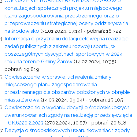
OGŁOSZENIE BURMISTRZA MIASTA ŻARÓW o
konsultacjach społecznych projektu miejscowego
planu zagospodarowania przestrzennego oraz o
przeprowadzeniu strategicznej oceny oddziaływania
na środowisko
(31.01.2024, 07:14)
- pobrań:
18 322
Informacja o przyznaniu dotacji celowej na realizację
zadań publicznych z zakresu rozwoju sportu, w
poszczególnych dyscyplinach sportowych w 2024
roku na terenie Gminy Żarów
(14.02.2024, 10:35)
-
pobrań:
19 819
Obwieszczenie w sprawie: uchwalenia zmiany
miejscowego planu zagospodarowania
przestrzennego dla obszarów położonych w obrębie
miasta Żarowa
(14.03.2024, 09:04)
- pobrań:
15 105
Obwieszczenie o wydaniu decyzji o środowiskowych
uwarunkowaniach zgody na realizację przedsięwzięcia
- GK.6220.2.2023
(27.02.2024, 10:57)
- pobrań:
20 618
Decyzja o środowiskowych uwarunkowaniach zgody