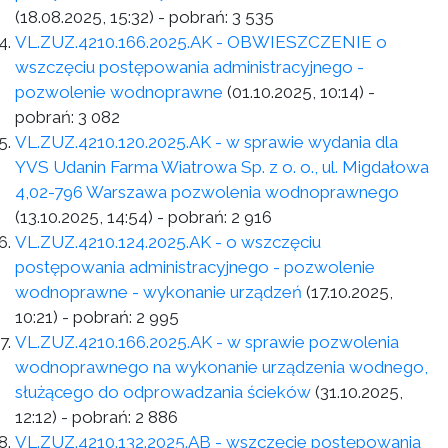
(18.08.2025, 15:32)
- pobrań:
3 535
VL.ZUZ.4210.166.2025.AK - OBWIESZCZENIE o
wszczęciu postępowania administracyjnego -
pozwolenie wodnoprawne
(01.10.2025, 10:14)
-
pobrań:
3 082
VL.ZUZ.4210.120.2025.AK - w sprawie wydania dla
YVS Udanin Farma Wiatrowa Sp. z o. o., ul. Migdałowa
4,02-796 Warszawa pozwolenia wodnoprawnego
(13.10.2025, 14:54)
- pobrań:
2 916
VL.ZUZ.4210.124.2025.AK - o wszczęciu
postępowania administracyjnego - pozwolenie
wodnoprawne - wykonanie urządzeń
(17.10.2025,
10:21)
- pobrań:
2 995
VL.ZUZ.4210.166.2025.AK - w sprawie pozwolenia
wodnoprawnego na wykonanie urządzenia wodnego,
służącego do odprowadzania ścieków
(31.10.2025,
12:12)
- pobrań:
2 886
VL.ZUZ.4210.132.2025.AB - wszczęcie postępowania