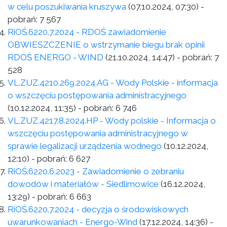
w celu poszukiwania kruszywa
(07.10.2024, 07:30)
-
pobrań:
7 567
RiOŚ.6220.7.2024 - RDOŚ zawiadomienie
OBWIESZCZENIE o wstrzymanie biegu brak opinii
RDOŚ ENERGO - WIND
(21.10.2024, 14:47)
- pobrań:
7
528
VL.ZUZ.4210.269.2024.AG - Wody Polskie - informacja
o wszczęciu postępowania administracyjnego
(10.12.2024, 11:35)
- pobrań:
6 746
VL.ZUZ.4217.8.2024.HP - Wody polskie - Informacja o
wszczęciu postępowania administracyjnego w
sprawie legalizacji urządzenia wodnego
(10.12.2024,
12:10)
- pobrań:
6 627
RiOŚ.6220.6.2023 - Zawiadomienie o zebraniu
dowodów i materiałów - Siedlimowice
(16.12.2024,
13:29)
- pobrań:
6 663
RiOŚ.6220.7.2024 - decyzja o środowiskowych
uwarunkowaniach - Energo-Wind
(17.12.2024, 14:36)
-