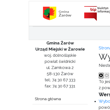
Gmina Żarów
Stron
Urząd Miejski w Żarowie
Wy
woj. dolnośląskie
powiat świdnicki
Niest
ul. Zamkowa 2
58-130 Żarów
tel:. 74 30 67 333
To jes
fax: 74 30 67 331
z pow
Wers
Strona główna
Wybor
powód