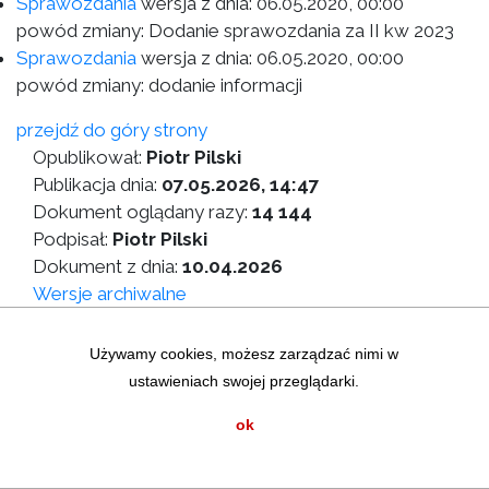
Sprawozdania
wersja z dnia:
06.05.2020, 00:00
powód zmiany: Dodanie sprawozdania za II kw 2023
Sprawozdania
wersja z dnia:
06.05.2020, 00:00
powód zmiany: dodanie informacji
przejdź do góry strony
Opublikował:
Piotr Pilski
Publikacja dnia:
07.05.2026, 14:47
Dokument oglądany razy:
14 144
Podpisał:
Piotr Pilski
Dokument z dnia:
10.04.2026
Wersje archiwalne
Wersja do druku
Używamy cookies, możesz zarządzać nimi w
ustawieniach swojej przeglądarki.
Zastrzeżenia prawne
|
Statystyki graficzne
Mapa strony
|
Instrukcja korzystania z BIP
ok