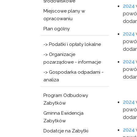
środowiskowe
2024
w
Miejscowe plany w
powód
opracowaniu
dodan
Plan ogólny
2024
w
powód
-> Podatki i opłaty lokalne
dodan
-> Organizacje
2024
w
pozarządowe - informacje
powód
-> Gospodarka odpadami -
dodan
analiza
Program Odbudowy
2024
w
Zabytków
powód
Gminna Ewidencja
dodan
Zabytków
2024
w
Dodatcje na Zabytki