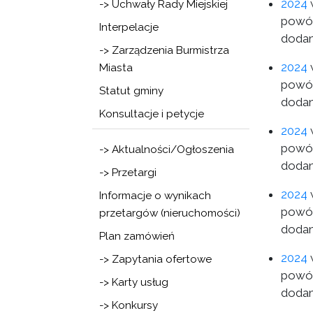
2024
w
-> Uchwały Rady Miejskiej
powód
Interpelacje
dodan
-> Zarządzenia Burmistrza
2024
w
Miasta
powód
Statut gminy
dodan
Konsultacje i petycje
2024
w
powód
-> Aktualności/Ogłoszenia
dodan
-> Przetargi
2024
w
Informacje o wynikach
powód
przetargów (nieruchomości)
dodan
Plan zamówień
2024
w
-> Zapytania ofertowe
powód
-> Karty usług
dodan
-> Konkursy