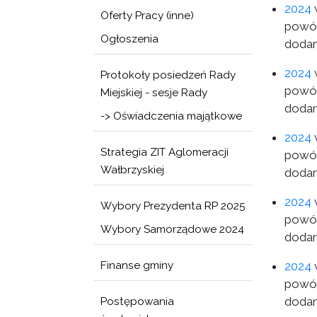
2024
w
Oferty Pracy (inne)
powód
Ogłoszenia
dodan
2024
w
Protokoły posiedzeń Rady
powód
Miejskiej - sesje Rady
dodan
-> Oświadczenia majątkowe
2024
w
Strategia ZIT Aglomeracji
powód
Wałbrzyskiej
dodan
2024
w
Wybory Prezydenta RP 2025
powód
Wybory Samorządowe 2024
dodan
Finanse gminy
2024
w
powód
dodan
Postępowania