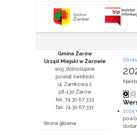
Gmina Żarów
Stron
Urząd Miejski w Żarowie
20
woj. dolnośląskie
powiat świdnicki
Niest
ul. Zamkowa 2
58-130 Żarów
tel:. 74 30 67 333
Wers
fax: 74 30 67 331
2024
w
powód
Strona główna
dodan