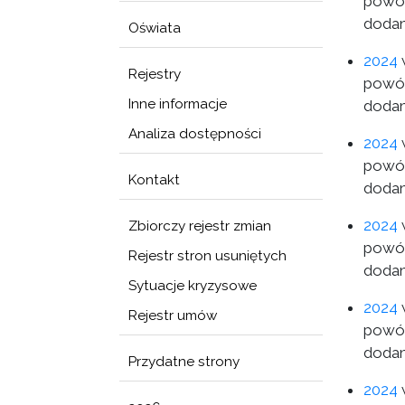
powód
dodan
Oświata
2024
w
Rejestry
powód
Inne informacje
dodan
Analiza dostępności
2024
w
powód
Kontakt
dodan
2024
w
Zbiorczy rejestr zmian
powód
Rejestr stron usuniętych
dodan
Sytuacje kryzysowe
2024
w
Rejestr umów
powód
dodan
Przydatne strony
2024
w