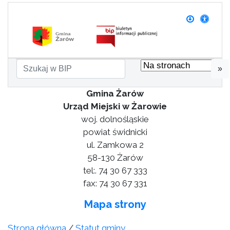
»
Gmina Żarów
Urząd Miejski w Żarowie
woj. dolnośląskie
powiat świdnicki
ul. Zamkowa 2
58-130 Żarów
tel:. 74 30 67 333
fax: 74 30 67 331
Mapa strony
Strona główna
/
Statut gminy