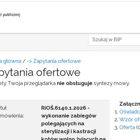
a główna
/
-> Zapytania ofertowe
pytania ofertowe
ety Twoja przeglądarka
nie obsługuje
syntezy mowy.
Załączni
tuł
RiOŚ.6140.1.2026 -
Oświadc
mówienia:
wykonanie zabiegów
Wzór of
polegających na
Oferta
(
sterylizacji i kastracji
kotów wolno żyjących na