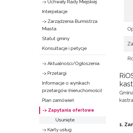
-> Uchwały Rady Miejskiej
Interpelacje
-> Zarządzenia Burmistrza
Op
Miasta
Statut gminy
Za
Konsultacje i petycje
Ro
-> Aktualności/Ogłoszenia
-> Przetargi
RiOŚ
kast
Informacje o wynikach
przetargów (nieruchomości)
Gmina
kastr
Plan zamówień
-> Zapytania ofertowe
Usunięte
1. Za
-> Karty usług