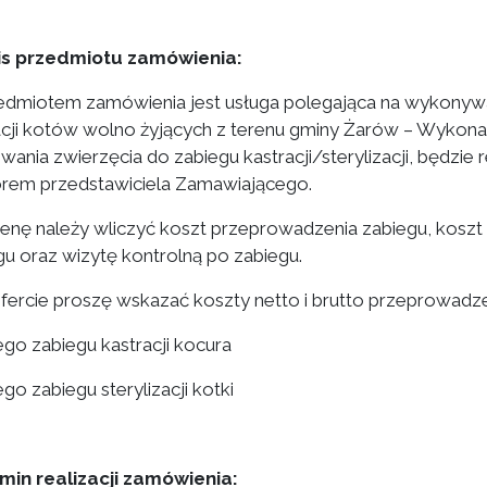
is przedmiotu zamówienia:
zedmiotem zamówienia jest usługa polegająca na wykonywan
acji kotów wolno żyjących z terenu gminy Żarów – Wyko
owania zwierzęcia do zabiegu kastracji/sterylizacji, będz
rem przedstawiciela Zamawiającego.
cenę należy wliczyć koszt przeprowadzenia zabiegu, kosz
gu oraz wizytę kontrolną po zabiegu.
ofercie proszę wskazać koszty netto i brutto przeprowadze
ego zabiegu kastracji kocura
go zabiegu sterylizacji kotki
rmin realizacji zamówienia: