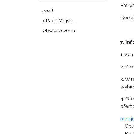
Patryc
2026
Godzi
> Rada Miejska
Obwieszczenia
7. In
1. Za
2. Zł
3. W 
wybie
4. Of
ofert
przej
Opu
Publ