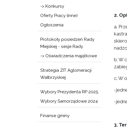
-> Konkursy
2. Op
Oferty Pracy (inne)
Ogłoszenia
a. Pr
kastr
Protokoły posiedzeń Rady
skier
Miejskiej - sesje Rady
nadzo
-> Oświadczenia majątkowe
b. W 
zabie
Strategia ZIT Aglomeracji
Wałbrzyskiej
c. W 
-jedn
Wybory Prezydenta RP 2025
Wybory Samorządowe 2024
-jedne
Finanse gminy
3. Te