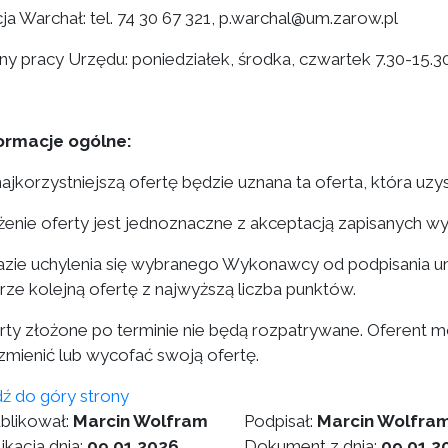
ja Warchał: tel. 74 30 67 321, p.warchal@um.zarow.pl
ny pracy Urzędu: poniedziałek, środka, czwartek 7.30-15.30,
formacje ogólne:
 najkorzystniejszą ofertę będzie uznana ta oferta, która uz
ożenie oferty jest jednoznaczne z akceptacją zapisanych
razie uchylenia się wybranego Wykonawcy od podpisani
rze kolejną ofertę z najwyższą liczba punktów.
erty złożone po terminie nie będą rozpatrywane. Oferent 
 zmienić lub wycofać swoją ofertę.
dź do góry strony
blikował:
Marcin Wolfram
Podpisał:
Marcin Wolfra
ikacja dnia:
09.01.2026
Dokument z dnia:
09.01.2