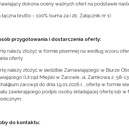
mawiający dokona oceny ważnych ofert na podstawie nastę
 łączna brutto – 100% (suma 2a i 2b, Załącznik nr 1)
osób przygotowania i dostarczenia oferty:
ertę należy złożyć w formie pisemnej na według wzoru ofe
ania oferty
ertę należy złożyć w siedzibie Zamawiającego w Biurze Obsł
iającego (Urząd Miejski w Żarowie, ul. Zamkowa 2, 58-13
chal@um.zarow.pl do dnia 19.01.2026 r. , ofertę w formie el
nału zawierającego podpis osoby składającej ofertę lub w
ronicznym.
oby do kontaktu: