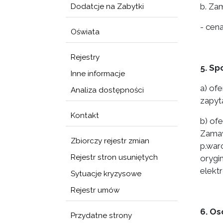
b. Za
Dodatcje na Zabytki
- cena
Oświata
Rejestry
5. Sp
Inne informacje
a) of
Analiza dostępności
zapyt
Kontakt
b) of
Zamaw
Zbiorczy rejestr zmian
p.war
Rejestr stron usuniętych
orygi
elekt
Sytuacje kryzysowe
Rejestr umów
6. Os
Przydatne strony