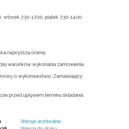
 wtorek 7.30-17.00, piątek 7.30-14.00
yska najwyższą ocenę.
 wyżej warunków wykonania zamówienia.
a umowy o wykonawstwo, Zamawiający
może przed upływem terminu składania
m
Wersje archiwalne
026
Wersja do druku