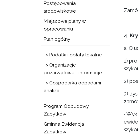
Postępowania
Zamów
środowiskowe
Miejscowe plany w
opracowaniu
4. Kr
Plan ogólny
a. O 
-> Podatki i opłaty lokalne
1) pr
-> Organizacje
wykon
pozarządowe - informacje
2) po
-> Gospodarka odpadami -
analiza
3) dy
zamów
Program Odbudowy
• Wyk
Zabytków
ewide
Gminna Ewidencja
wykon
Zabytków