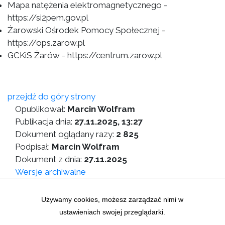
Mapa natężenia elektromagnetycznego -
https://si2pem.gov.pl
Żarowski Ośrodek Pomocy Społecznej -
https://ops.zarow.pl
GCKiS Żarów - https://centrum.zarow.pl
przejdź do góry strony
Opublikował:
Marcin Wolfram
Publikacja dnia:
27.11.2025, 13:27
Dokument oglądany razy:
2 825
Podpisał:
Marcin Wolfram
Dokument z dnia:
27.11.2025
Wersje archiwalne
Wersja do druku
Używamy cookies, możesz zarządzać nimi w
ustawieniach swojej przeglądarki.
Zastrzeżenia prawne
|
Statystyki graficzne