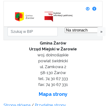
»
Gmina Żarów
Urząd Miejski w Żarowie
woj. dolnośląskie
powiat świdnicki
ul. Zamkowa 2
58-130 Żarów
tel:. 74 30 67 333
fax: 74 30 67 331
Mapa strony
Strona główna
/
Przydatne strony