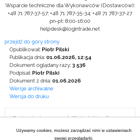
Wsparcie techniczne dla Wykonawców (Dostawców):
+48 71 787-37-57; +48 71 787-35-34; +48 71 787-37-27
pn-pt: 8:00-16:00
helpdesk@logintrade.net
przejdź do góry strony
Opublikował:
Piotr Pilski
Publikacja dnia:
01.06.2026, 12:54
Dokument oglądany razy:
3 536
Podpisał:
Piotr Pilski
Dokument z dnia:
01.06.2026
Wersje archiwalne
Wersja do druku
Zastrzeżenia prawne
|
Statystyki graficzne
Mapa strony
|
Instrukcja korzystania z BIP
Używamy cookies, możesz zarządzać nimi w ustawieniach
swojej przeglądarki.