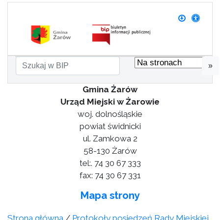
»
Gmina Żarów
Urząd Miejski w Żarowie
woj. dolnośląskie
powiat świdnicki
ul. Zamkowa 2
58-130 Żarów
tel:. 74 30 67 333
fax: 74 30 67 331
Mapa strony
Strona główna
/
Protokoły posiedzeń Rady Miejskiej