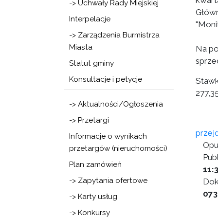
kwart
-> Uchwały Rady Miejskiej
Główn
Interpelacje
"Monit
-> Zarządzenia Burmistrza
Miasta
Na po
sprze
Statut gminy
Konsultacje i petycje
Stawk
277,35
-> Aktualności/Ogłoszenia
-> Przetargi
przej
Informacje o wynikach
Opu
przetargów (nieruchomości)
Publ
Plan zamówień
11:
-> Zapytania ofertowe
Dok
073
-> Karty usług
-> Konkursy