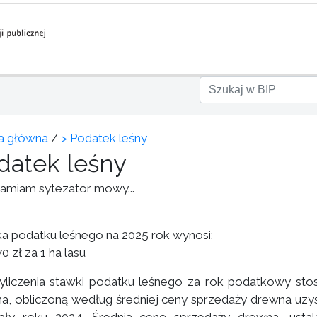
a główna
/
> Podatek leśny
datek leśny
amiam sytezator mowy...
a podatku leśnego na 2025 rok wynosi:
0 zł za 1 ha lasu
liczenia stawki podatku leśnego za rok podatkowy stos
a, obliczoną według średniej ceny sprzedaży drewna uzys