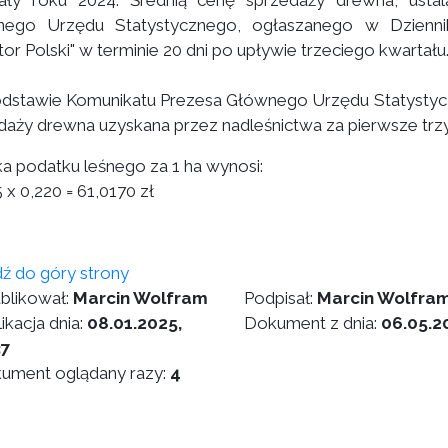
ały roku 2024. Średnią cenę sprzedaży drewna, usta
ego Urzędu Statystycznego, ogłaszanego w Dzienni
or Polski" w terminie 20 dni po upływie trzeciego kwartału
dstawie Komunikatu Prezesa Głównego Urzędu Statystyczn
daży drewna uzyskana przez nadleśnictwa za pierwsze trzy 
a podatku leśnego za 1 ha wynosi:
 x 0,220 = 61,0170 zł
dź do góry strony
blikował:
Marcin Wolfram
Podpisał:
Marcin Wolfra
ikacja dnia:
08.01.2025,
Dokument z dnia:
06.05.2
37
ument oglądany razy:
4