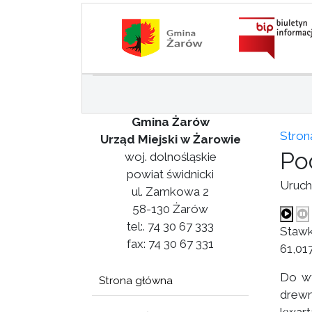
Gmina Żarów
Stron
Urząd Miejski w Żarowie
Po
woj. dolnośląskie
powiat świdnicki
Uruch
ul. Zamkowa 2
58-130 Żarów
tel:. 74 30 67 333
Stawk
fax: 74 30 67 331
61,017
Do wy
Strona główna
drewn