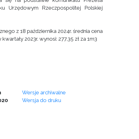
la się na podstawie komunikatu Prezesa
ku Urzędowym Rzeczpospolitej Polskiej
.
ego z 18 października 2024r. średnia cena
kwartały 2023r. wynosi: 277,35 zł za 1m3
m
Wersje archiwalne
020
Wersja do druku