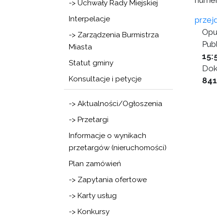
numer
-> Uchwały Rady Miejskiej
Interpelacje
przej
Opu
-> Zarządzenia Burmistrza
Publ
Miasta
15:
Statut gminy
Dok
Konsultacje i petycje
841
-> Aktualności/Ogłoszenia
-> Przetargi
Informacje o wynikach
przetargów (nieruchomości)
Plan zamówień
-> Zapytania ofertowe
-> Karty usług
-> Konkursy