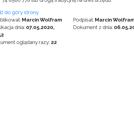
 74 8580 778 lub drogą tradycjną na dres urzędu.
dź do góry strony
blikował:
Marcin Wolfram
Podpisał:
Marcin Wolfra
ikacja dnia:
07.05.2020,
Dokument z dnia:
06.05.2
52
ument oglądany razy:
22