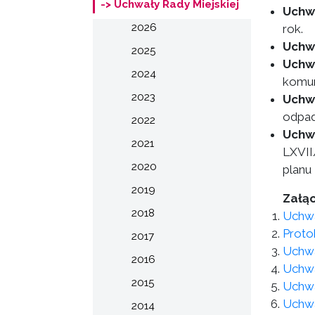
-> Uchwały Rady Miejskiej
Uchw
2026
rok.
Uchw
2025
Uchwa
2024
komun
2023
Uchwa
odpad
2022
Uchwa
2021
LXVII
2020
planu
2019
Załąc
2018
Uchwa
Protok
2017
Uchwa
2016
Uchwa
2015
Uchwa
Uchwa
2014