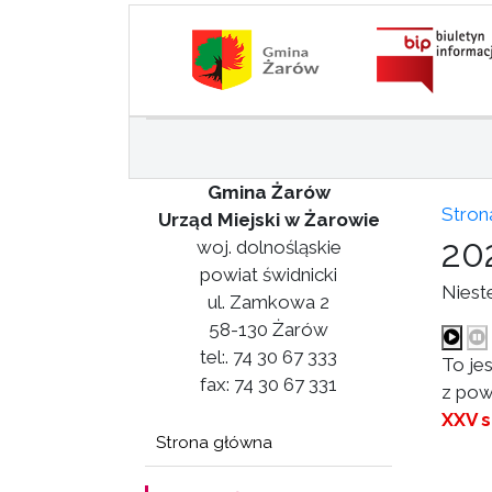
Gmina Żarów
Stron
Urząd Miejski w Żarowie
20
woj. dolnośląskie
powiat świdnicki
Niest
ul. Zamkowa 2
58-130 Żarów
tel:. 74 30 67 333
To je
fax: 74 30 67 331
z pow
XXV s
Strona główna