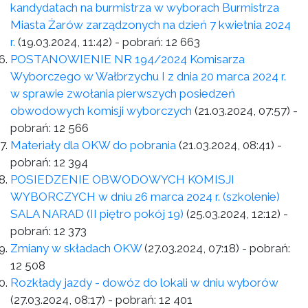
kandydatach na burmistrza w wyborach Burmistrza
Miasta Żarów zarządzonych na dzień 7 kwietnia 2024
r.
(19.03.2024, 11:42)
- pobrań:
12 663
POSTANOWIENIE NR 194/2024 Komisarza
Wyborczego w Wałbrzychu I z dnia 20 marca 2024 r.
w sprawie zwołania pierwszych posiedzeń
obwodowych komisji wyborczych
(21.03.2024, 07:57)
-
pobrań:
12 566
Materiały dla OKW do pobrania
(21.03.2024, 08:41)
-
pobrań:
12 394
POSIEDZENIE OBWODOWYCH KOMISJI
WYBORCZYCH w dniu 26 marca 2024 r. (szkolenie)
SALA NARAD (II piętro pokój 19)
(25.03.2024, 12:12)
-
pobrań:
12 373
Zmiany w składach OKW
(27.03.2024, 07:18)
- pobrań:
12 508
Rozkłady jazdy - dowóz do lokali w dniu wyborów
(27.03.2024, 08:17)
- pobrań:
12 401