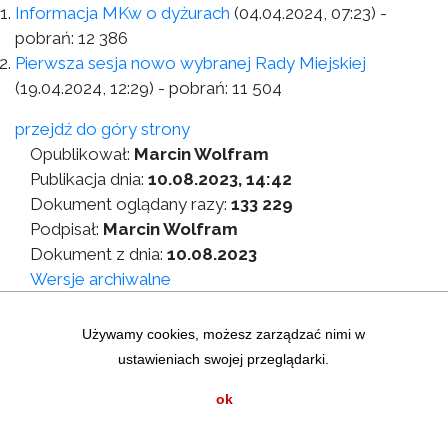
Informacja MKw o dyżurach
(04.04.2024, 07:23)
-
pobrań:
12 386
Pierwsza sesja nowo wybranej Rady Miejskiej
(19.04.2024, 12:29)
- pobrań:
11 504
przejdź do góry strony
Opublikował:
Marcin Wolfram
Publikacja dnia:
10.08.2023, 14:42
Dokument oglądany razy:
133 229
Podpisał:
Marcin Wolfram
Dokument z dnia:
10.08.2023
Wersje archiwalne
Wersja do druku
Używamy cookies, możesz zarządzać nimi w
ustawieniach swojej przeglądarki.
Zastrzeżenia prawne
|
Statystyki graficzne
Mapa strony
|
Instrukcja korzystania z BIP
ok