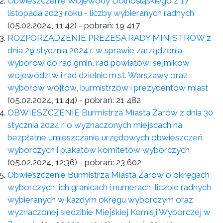
Obwieszczenie Wojewody Dolnośląskiego z 17
listopada 2023 roku - liczby wybieranych radnych
(05.02.2024, 11:42)
- pobrań:
19 417
ROZPORZĄDZENIE PREZESA RADY MINISTRÓW z
dnia 29 stycznia 2024 r. w sprawie zarządzenia
wyborów do rad gmin, rad powiatów, sejmików
województw i rad dzielnic m.st. Warszawy oraz
wyborów wójtów, burmistrzów i prezydentów miast
(05.02.2024, 11:44)
- pobrań:
21 482
OBWIESZCZENIE Burmistrza Miasta Żarów z dnia 30
stycznia 2024 r. o wyznaczonych miejscach na
bezpłatne umieszczanie urzędowych obwieszczeń
wyborczych i plakatów komitetów wyborczych
(05.02.2024, 12:36)
- pobrań:
23 602
Obwieszczenie Burmistrza Miasta Żarów o okręgach
wyborczych, ich granicach i numerach, liczbie radnych
wybieranych w każdym okręgu wyborczym oraz
wyznaczonej siedzibie Miejskiej Komisji Wyborczej w