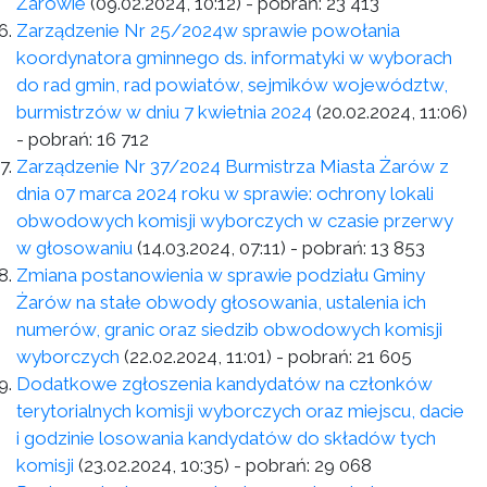
Żarowie
(09.02.2024, 10:12)
- pobrań:
23 413
Zarządzenie Nr 25/2024w sprawie powołania
koordynatora gminnego ds. informatyki w wyborach
do rad gmin, rad powiatów, sejmików województw,
burmistrzów w dniu 7 kwietnia 2024
(20.02.2024, 11:06)
- pobrań:
16 712
Zarządzenie Nr 37/2024 Burmistrza Miasta Żarów z
dnia 07 marca 2024 roku w sprawie: ochrony lokali
obwodowych komisji wyborczych w czasie przerwy
w głosowaniu
(14.03.2024, 07:11)
- pobrań:
13 853
Zmiana postanowienia w sprawie podziału Gminy
Żarów na stałe obwody głosowania, ustalenia ich
numerów, granic oraz siedzib obwodowych komisji
wyborczych
(22.02.2024, 11:01)
- pobrań:
21 605
Dodatkowe zgłoszenia kandydatów na członków
terytorialnych komisji wyborczych oraz miejscu, dacie
i godzinie losowania kandydatów do składów tych
komisji
(23.02.2024, 10:35)
- pobrań:
29 068